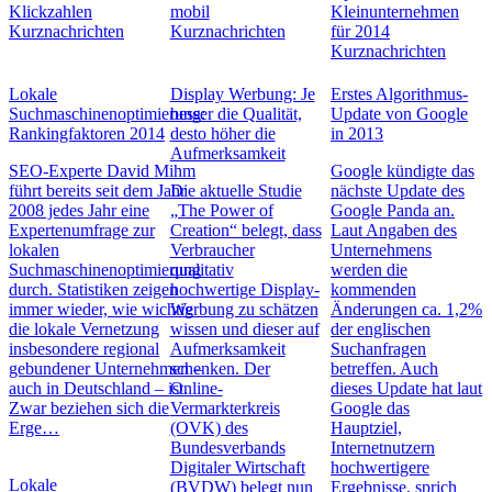
Klickzahlen
mobil
Kleinunternehmen
Kurznachrichten
Kurznachrichten
für 2014
Kurznachrichten
Lokale
Display Werbung: Je
Erstes Algorithmus-
Suchmaschinenoptimierung:
besser die Qualität,
Update von Google
Rankingfaktoren 2014
desto höher die
in 2013
Aufmerksamkeit
SEO-Experte David Mihm
Google kündigte das
führt bereits seit dem Jahr
Die aktuelle Studie
nächste Update des
2008 jedes Jahr eine
„The Power of
Google Panda an.
Expertenumfrage zur
Creation“ belegt, dass
Laut Angaben des
lokalen
Verbraucher
Unternehmens
Suchmaschinenoptimierung
qualitativ
werden die
durch. Statistiken zeigen
hochwertige Display-
kommenden
immer wieder, wie wichtig
Werbung zu schätzen
Änderungen ca. 1,2%
die lokale Vernetzung
wissen und dieser auf
der englischen
insbesondere regional
Aufmerksamkeit
Suchanfragen
gebundener Unternehmen –
schenken. Der
betreffen. Auch
auch in Deutschland – ist.
Online-
dieses Update hat laut
Zwar beziehen sich die
Vermarkterkreis
Google das
Erge…
(OVK) des
Hauptziel,
Bundesverbands
Internetnutzern
Digitaler Wirtschaft
hochwertigere
Lokale
(BVDW) belegt nun
Ergebnisse, sprich