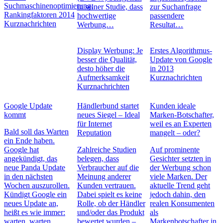
Suchmaschinenoptimierung:
in seiner Studie, dass
zur Suchanfrage
Rankingfaktoren 2014
hochwertige
passendere
Kurznachrichten
Werbung…
Resultat…
Display Werbung: Je
Erstes Algorithmus-
besser die Qualität,
Update von Google
desto höher die
in 2013
Aufmerksamkeit
Kurznachrichten
Kurznachrichten
Google Update
Händlerbund startet
Kunden ideale
kommt
neues Siegel – Ideal
Marken-Botschafter,
für Internet
weil es an Experten
Bald soll das Warten
Reputation
mangelt – oder?
ein Ende haben.
Google hat
Zahlreiche Studien
Auf prominente
angekündigt, das
belegen, dass
Gesichter setzten in
neue Panda Update
Verbraucher auf die
der Werbung schon
in den nächsten
Meinung anderer
viele Marken. Der
Wochen auszurollen.
Kunden vertrauen.
aktuelle Trend geht
Kündigt Google ein
Dabei spielt es keine
jedoch dahin, den
neues Update an,
Rolle, ob der Händler
realen Konsumenten
heißt es wie immer:
und/oder das Produkt
als
warten, warten,
bewertet wurden –
Markenbotschafter in