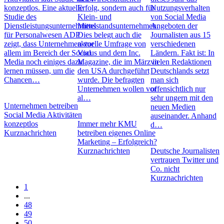
konzeptlos. Eine aktuelle
Erfolg, sondern auch für
Nutzungsverhalten
Studie des
Klein- und
von Social Media
Dienstleistungsunternehmens
Mittelstandsunternehmen.
Angeboten der
für Personalwesen ADP
Dies belegt auch die
Journalisten aus 15
zeigt, dass Unternehmen vor
aktuelle Umfrage von
verschiedenen
allem im Bereich der Social
Vocus und dem Inc.
Ländern. Fakt ist: In
Media noch einiges dazu
Magazine, die im März in
vielen Redaktionen
lernen müssen, um die
den USA durchgeführt
Deutschlands setzt
Chancen…
wurde. Die befragten
man sich
Unternehmen wollen vor
offensichtlich nur
al…
sehr ungern mit den
Unternehmen betreiben
neuen Medien
Social Media Aktivitäten
auseinander. Anhand
konzeptlos
Immer mehr KMU
d…
Kurznachrichten
betreiben eigenes Online
Marketing – Erfolgreich?
Kurznachrichten
Deutsche Journalisten
vertrauen Twitter und
Co. nicht
Kurznachrichten
1
...
48
49
50