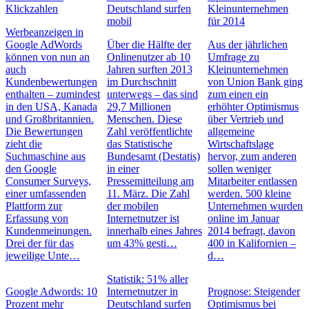
Klickzahlen
Deutschland surfen
Kleinunternehmen
mobil
für 2014
Werbeanzeigen in
Google AdWords
Über die Hälfte der
Aus der jährlichen
können von nun an
Onlinenutzer ab 10
Umfrage zu
auch
Jahren surften 2013
Kleinunternehmen
Kundenbewertungen
im Durchschnitt
von Union Bank ging
enthalten – zumindest
unterwegs – das sind
zum einen ein
in den USA, Kanada
29,7 Millionen
erhöhter Optimismus
und Großbritannien.
Menschen. Diese
über Vertrieb und
Die Bewertungen
Zahl veröffentlichte
allgemeine
zieht die
das Statistische
Wirtschaftslage
Suchmaschine aus
Bundesamt (Destatis)
hervor, zum anderen
den Google
in einer
sollen weniger
Consumer Surveys,
Pressemitteilung am
Mitarbeiter entlassen
einer umfassenden
11. März. Die Zahl
werden. 500 kleine
Plattform zur
der mobilen
Unternehmen wurden
Erfassung von
Internetnutzer ist
online im Januar
Kundenmeinungen.
innerhalb eines Jahres
2014 befragt, davon
Drei der für das
um 43% gesti…
400 in Kalifornien –
jeweilige Unte…
d…
Statistik: 51% aller
Google Adwords: 10
Internetnutzer in
Prognose: Steigender
Prozent mehr
Deutschland surfen
Optimismus bei