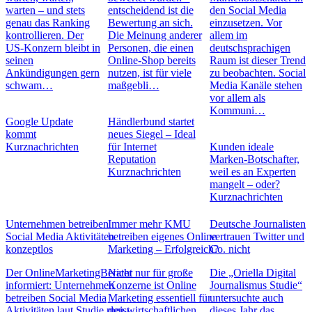
warten – und stets
entscheidend ist die
den Social Media
genau das Ranking
Bewertung an sich.
einzusetzen. Vor
kontrollieren. Der
Die Meinung anderer
allem im
US-Konzern bleibt in
Personen, die einen
deutschsprachigen
seinen
Online-Shop bereits
Raum ist dieser Trend
Ankündigungen gern
nutzen, ist für viele
zu beobachten. Social
schwam…
maßgebli…
Media Kanäle stehen
vor allem als
Kommuni…
Google Update
Händlerbund startet
kommt
neues Siegel – Ideal
Kurznachrichten
für Internet
Kunden ideale
Reputation
Marken-Botschafter,
Kurznachrichten
weil es an Experten
mangelt – oder?
Kurznachrichten
Unternehmen betreiben
Immer mehr KMU
Deutsche Journalisten
Social Media Aktivitäten
betreiben eigenes Online
vertrauen Twitter und
konzeptlos
Marketing – Erfolgreich?
Co. nicht
Der OnlineMarketingBerater
Nicht nur für große
Die „Oriella Digital
informiert: Unternehmen
Konzerne ist Online
Journalismus Studie“
betreiben Social Media
Marketing essentiell für
untersuchte auch
Aktivitäten laut Studie meist
den wirtschaftlichen
dieses Jahr das