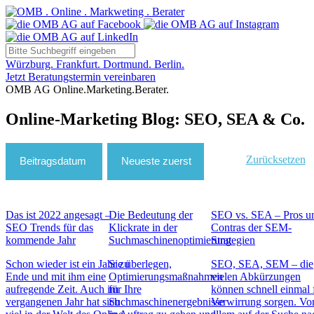
Würzburg. Frankfurt. Dortmund. Berlin.
Jetzt Beratungstermin vereinbaren
OMB AG Online.Marketing.Berater.
Online-Marketing Blog: SEO, SEA & Co.
Zurücksetzen
Das ist 2022 angesagt –
Die Bedeutung der
SEO vs. SEA – Pros u
SEO Trends für das
Klickrate in der
Contras der SEM-
kommende Jahr
Suchmaschinenoptimierung
Strategien
Schon wieder ist ein Jahr zu
Sie überlegen,
SEO, SEA, SEM – die
Ende und mit ihm eine
Optimierungsmaßnahmen
vielen Abkürzungen
aufregende Zeit. Auch im
für Ihre
können schnell einmal 
vergangenen Jahr hat sich
Suchmaschinenergebnisse
Verwirrung sorgen. Vo