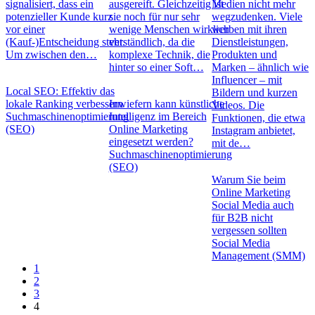
signalisiert, dass ein
ausgereift. Gleichzeitig ist
Medien nicht mehr
potenzieller Kunde kurz
sie noch für nur sehr
wegzudenken. Viele
vor einer
wenige Menschen wirklich
werben mit ihren
(Kauf-)Entscheidung steht.
verständlich, da die
Dienstleistungen,
Um zwischen den…
komplexe Technik, die
Produkten und
hinter so einer Soft…
Marken – ähnlich wie
Influencer – mit
Local SEO: Effektiv das
Bildern und kurzen
lokale Ranking verbessern
Inwiefern kann künstliche
Videos. Die
Suchmaschinenoptimierung
Intelligenz im Bereich
Funktionen, die etwa
(SEO)
Online Marketing
Instagram anbietet,
eingesetzt werden?
mit de…
Suchmaschinenoptimierung
(SEO)
Warum Sie beim
Online Marketing
Social Media auch
für B2B nicht
vergessen sollten
Social Media
Management (SMM)
1
2
3
4