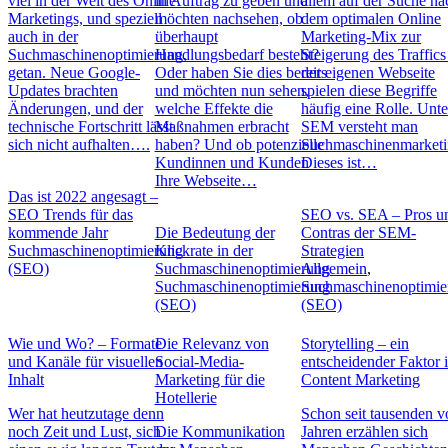
viel in der Welt des Online
in Auftrag zu geben und
allem auf der Suche na
Marketings, und speziell
möchten nachsehen, ob
dem optimalen Online
auch in der
überhaupt
Marketing-Mix zur
Suchmaschinenoptimierung,
Handlungsbedarf besteht?
Steigerung des Traffics
getan. Neue Google-
Oder haben Sie dies bereits
der eigenen Webseite
Updates brachten
und möchten nun sehen,
spielen diese Begriffe
Änderungen, und der
welche Effekte die
häufig eine Rolle. Unte
technische Fortschritt lässt
Maßnahmen erbracht
SEM versteht man
sich nicht aufhalten….
haben? Und ob potenzielle
Suchmaschinenmarketi
Kundinnen und Kunden
Dieses ist…
Ihre Webseite…
Das ist 2022 angesagt –
SEO Trends für das
SEO vs. SEA – Pros u
kommende Jahr
Die Bedeutung der
Contras der SEM-
Suchmaschinenoptimierung
Klickrate in der
Strategien
(SEO)
Suchmaschinenoptimierung
Allgemein
,
Suchmaschinenoptimierung
Suchmaschinenoptimie
(SEO)
(SEO)
Wie und Wo? – Formate
Die Relevanz von
Storytelling – ein
und Kanäle für visuellen
Social-Media-
entscheidender Faktor 
Inhalt
Marketing für die
Content Marketing
Hotellerie
Wer hat heutzutage denn
Schon seit tausenden v
noch Zeit und Lust, sich
Die Kommunikation
Jahren erzählen sich