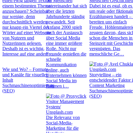
einen ewig langen Text zu
der Menschen
Menschen Geschichten
einem bestimmten Thema
untereinander hat sich
Dabei ist es egal, ob es
anzuschauen? Scheinbar
über die letzten
um reale oder fiktional
nur wenige, denn
Jahrhunderte ständig
Erzählungen handelt – 
durchschnittlich werden
gewandelt. Seit
bereiten uns einfach
nur knapp ein Viertel der
Anfang 2000 spielt
Freude. Höhlenmalerei
Wörter auf einer Webseite
auch der Austausch
zeugen davon, dass sic
von Nutzern und
über Social Media
schon die Menschen in
Nutzerinnen gelesen.
eine immer größere
Steinzeit mit Geschich
Deshalb ist es wichtig,
Rolle. Nicht nur
vergnügten. Das
Interesse auf eine andere…
Freunde genießen die
menschliche Ge…
schnelle
Kommunikation
Wie und Wo? – Formate
online, auch
und Kanäle für visuellen
Storytelling – ein
Unternehmen können
Inhalt
entscheidender Faktor 
Social Media im
Suchmaschinenoptimierung
Content Marketing
Rahmen i…
(SEO)
Suchmaschinenoptimie
(SEO)
Die Relevanz von
Social-Media-
Marketing für die