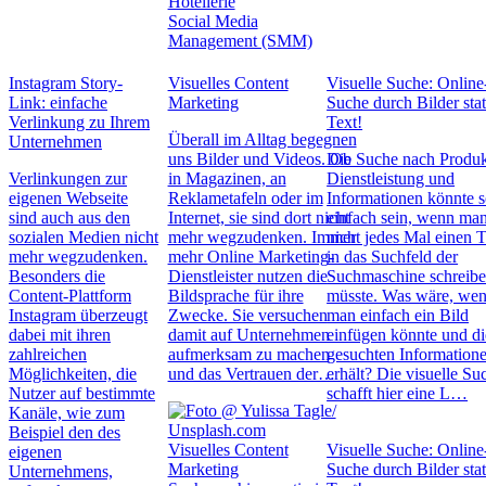
Hotellerie
Social Media
Management (SMM)
Instagram Story-
Visuelles Content
Visuelle Suche: Online
Link: einfache
Marketing
Suche durch Bilder stat
Verlinkung zu Ihrem
Text!
Überall im Alltag begegnen
Unternehmen
uns Bilder und Videos. Ob
Die Suche nach Produk
Verlinkungen zur
in Magazinen, an
Dienstleistung und
eigenen Webseite
Reklametafeln oder im
Informationen könnte 
sind auch aus den
Internet, sie sind dort nicht
einfach sein, wenn ma
sozialen Medien nicht
mehr wegzudenken. Immer
nicht jedes Mal einen T
mehr wegzudenken.
mehr Online Marketing-
in das Suchfeld der
Besonders die
Dienstleister nutzen die
Suchmaschine schreib
Content-Plattform
Bildsprache für ihre
müsste. Was wäre, we
Instagram überzeugt
Zwecke. Sie versuchen
man einfach ein Bild
dabei mit ihren
damit auf Unternehmen
einfügen könnte und di
zahlreichen
aufmerksam zu machen
gesuchten Information
Möglichkeiten, die
und das Vertrauen der…
erhält? Die visuelle Su
Nutzer auf bestimmte
schafft hier eine L…
Kanäle, wie zum
Beispiel den des
Visuelles Content
Visuelle Suche: Online
eigenen
Marketing
Suche durch Bilder stat
Unternehmens,