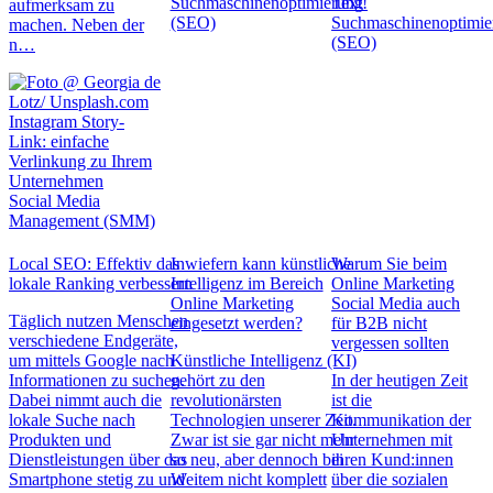
Suchmaschinenoptimierung
Text!
aufmerksam zu
(SEO)
Suchmaschinenoptimie
machen. Neben der
(SEO)
n…
Instagram Story-
Link: einfache
Verlinkung zu Ihrem
Unternehmen
Social Media
Management (SMM)
Local SEO: Effektiv das
Inwiefern kann künstliche
Warum Sie beim
lokale Ranking verbessern
Intelligenz im Bereich
Online Marketing
Online Marketing
Social Media auch
Täglich nutzen Menschen
eingesetzt werden?
für B2B nicht
verschiedene Endgeräte,
vergessen sollten
um mittels Google nach
Künstliche Intelligenz (KI)
Informationen zu suchen.
gehört zu den
In der heutigen Zeit
Dabei nimmt auch die
revolutionärsten
ist die
lokale Suche nach
Technologien unserer Zeit.
Kommunikation der
Produkten und
Zwar ist sie gar nicht mehr
Unternehmen mit
Dienstleistungen über das
so neu, aber dennoch bei
ihren Kund:innen
Smartphone stetig zu und
Weitem nicht komplett
über die sozialen