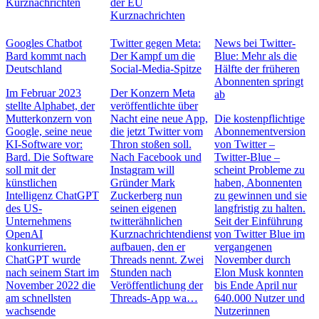
Kurznachrichten
der EU
Kurznachrichten
Googles Chatbot
Twitter gegen Meta:
News bei Twitter-
Bard kommt nach
Der Kampf um die
Blue: Mehr als die
Deutschland
Social-Media-Spitze
Hälfte der früheren
Abonnenten springt
Im Februar 2023
Der Konzern Meta
ab
stellte Alphabet, der
veröffentlichte über
Mutterkonzern von
Nacht eine neue App,
Die kostenpflichtige
Google, seine neue
die jetzt Twitter vom
Abonnementversion
KI-Software vor:
Thron stoßen soll.
von Twitter –
Bard. Die Software
Nach Facebook und
Twitter-Blue –
soll mit der
Instagram will
scheint Probleme zu
künstlichen
Gründer Mark
haben, Abonnenten
Intelligenz ChatGPT
Zuckerberg nun
zu gewinnen und sie
des US-
seinen eigenen
langfristig zu halten.
Unternehmens
twitterähnlichen
Seit der Einführung
OpenAI
Kurznachrichtendienst
von Twitter Blue im
konkurrieren.
aufbauen, den er
vergangenen
ChatGPT wurde
Threads nennt. Zwei
November durch
nach seinem Start im
Stunden nach
Elon Musk konnten
November 2022 die
Veröffentlichung der
bis Ende April nur
am schnellsten
Threads-App wa…
640.000 Nutzer und
wachsende
Nutzerinnen