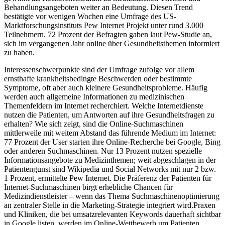
Behandlungsangeboten weiter an Bedeutung. Diesen Trend
bestätigte vor wenigen Wochen eine Umfrage des US-
Marktforschungsinstituts Pew Internet Projekt unter rund 3.000
Teilnehmern. 72 Prozent der Befragten gaben laut Pew-Studie an,
sich im vergangenen Jahr online über Gesundheitsthemen informiert
zu haben.
Interessenschwerpunkte sind der Umfrage zufolge vor allem
ernsthafte krankheitsbedingte Beschwerden oder bestimmte
Symptome, oft aber auch kleinere Gesundheitsprobleme. Häufig
werden auch allgemeine Informationen zu medizinischen
Themenfeldern im Internet recherchiert. Welche Internetdienste
nutzen die Patienten, um Antworten auf ihre Gesundheitsfragen zu
erhalten? Wie sich zeigt, sind die Online-Suchmaschinen
mittlerweile mit weitem Abstand das führende Medium im Internet:
77 Prozent der User starten ihre Online-Recherche bei Google, Bing
oder anderen Suchmaschinen. Nur 13 Prozent nutzen spezielle
Informationsangebote zu Medizinthemen; weit abgeschlagen in der
Patientengunst sind Wikipedia und Social Networks mit nur 2 bzw.
1 Prozent, ermittelte Pew Internet. Die Präferenz der Patienten für
Internet-Suchmaschinen birgt erhebliche Chancen für
Medizindienstleister – wenn das Thema Suchmaschinenoptimierung
an zentraler Stelle in die Marketing-Strategie integriert wird.Praxen
und Kliniken, die bei umsatzrelevanten Keywords dauerhaft sichtbar
in Google listen, werden im Online-Wettbewerb um Patienten