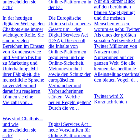
Nur ein kurzer Blick
unterscheiden sie
Online-Plattformen in
auf den berühmten
sich?
der EU
blauen Vogel genügt
In der heutigen
Die Europäische
und die meisten
digitalen Welt spielen
Union setzt ein neues
Menschen wissen,
Chatbots eine immer
Gesetz um – den
worum es geht: Twitter
wichtigere Rolle. Sie
Digital Services Act
Als eines der größten
sind in vielen
(DSA). Dieser soll
sozialen Netzwerke ha
Bereichen im Einsatz,
die Inhalte von
Twitter Millionen von
von Kundenservice
Online-Plattformen
Nutzern und
und Vertrieb bis hin
regulieren und die
Nutzerinnen auf der
zu Marketing und
Online-Sicherheit,
ganzen Welt. Sie alle
Unterhaltung. Mit
Meinungsfreiheit
kennen das berühmte
ihrer Fähigkeit, die
sowie den Schutz der
Alleinstellungsmerkmal
menschliche Sprache
europäischen
den blauen Vogel, d…
zu verstehen und
Verbraucher und
darauf zu reagieren,
Verbraucherinnen
Twitter wird X
können sie eine
stärken. Welche
Kurznachrichten
Vielzahl von…
neuen Regeln gelten?
Durch die ve…
Was sind Chatbots –
und wie
Digital Services Act –
unterscheiden sie
neue Vorschriften für
sich?
Online-Plattformen in