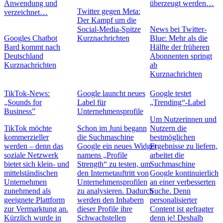
Anwendung und
überzeugt werden…
Twitter gegen Meta:
verzeichnet…
Der Kampf um die
Social-Media-Spitze
News bei Twitter-
Googles Chatbot
Kurznachrichten
Blue: Mehr als die
Bard kommt nach
Hälfte der früheren
Deutschland
Abonnenten springt
Kurznachrichten
ab
Kurznachrichten
TikTok-News:
Google launcht neues
Google testet
„Sounds for
Label für
„Trending“-Label
Business”
Unternehmensprofile
Um Nutzerinnen und
TikTok möchte
Schon im Juni begann
Nutzern die
kommerzieller
die Suchmaschine
bestmöglichen
werden – denn das
Google ein neues Widget
Ergebnisse zu liefern,
soziale Netzwerk
namens „Profile
arbeitet die
bietet sich klein- und
Strength“ zu testen, um
Suchmaschine
mittelständischen
den Internetauftritt von
Google kontinuierlich
Unternehmen
Unternehmensprofilen
an einer verbesserten
zunehmend als
zu analysieren. Dadurch
Suche. Denn
geeignete Plattform
werden den Inhabern
personalisierter
zur Vermarktung an.
dieser Profile ihre
Content ist gefragter
Kürzlich wurde in
Schwachstellen
denn je! Deshalb