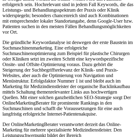
erfolgreich sein. Hochrelevant sind in jedem Fall Keywords, die das
Leistungs- und Behandlungsspektrum der Praxis oder Klinik
widerspiegeln; besonders chancenreich sind auch Kombinationen
mit entsprechender lokaler Standortangabe, denn Google-User bzw.
Patienten suchen in den meisten Fällen Behandlungsmöglichkeiten
vor Ort.
Die gründliche Keywordanalyse ist deswegen der erste Baustein im
Suchmaschinenmarketing. Eine erfolgreiche
Suchmaschinenoptimierung zum Beispiel für plastische Chirurgen
oder Kliniken setzt im zweiten Schritt eine keywordspezifische
Onsite- und Offsite-Optimierung voraus. Dazu gehört die
Steigerung der Suchbegriffsrelevanz der Klinik- und Praxis-
Websites, aber auch die Optimierung von Navigation und
Menüstruktur. Erfolgsfaktor Nummer 1 ist und bleibt auch im
Marketing für Medizindienstleister der organische Backlinkaufbau
mittels Schaltung themenrelevanter Links aus hochwertigen
Quellen. Mit einer solchen ganzheitlichen SEO-Strategie sorgt Der
OnlineMarketingBerater für prominente Rankings in den
Suchmaschinen und schafft die Voraussetzungen für eine auch
langfristig erfolgreiche Internet-Patientenakquise.
Der OnlineMarketingBerater verantwortet derzeit das Online-
Marketing für mehrere spezialisierte Medizindienstleister. Den
Leistungsschwerpunkt bildet der Bereich