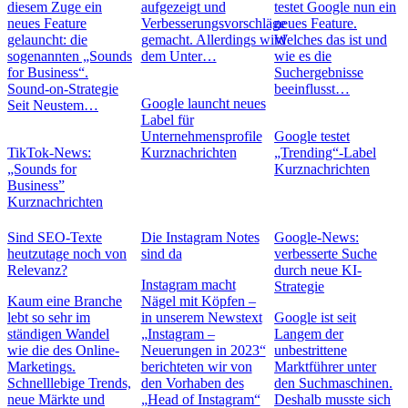
diesem Zuge ein
aufgezeigt und
testet Google nun ein
neues Feature
Verbesserungsvorschläge
neues Feature.
gelauncht: die
gemacht. Allerdings wird
Welches das ist und
sogenannten „Sounds
dem Unter…
wie es die
for Business“.
Suchergebnisse
Sound-on-Strategie
beeinflusst…
Google launcht neues
Seit Neustem…
Label für
Unternehmensprofile
Google testet
TikTok-News:
Kurznachrichten
„Trending“-Label
„Sounds for
Kurznachrichten
Business”
Kurznachrichten
Sind SEO-Texte
Die Instagram Notes
Google-News:
heutzutage noch von
sind da
verbesserte Suche
Relevanz?
durch neue KI-
Instagram macht
Strategie
Kaum eine Branche
Nägel mit Köpfen –
lebt so sehr im
in unserem Newstext
Google ist seit
ständigen Wandel
„Instagram –
Langem der
wie die des Online-
Neuerungen in 2023“
unbestrittene
Marketings.
berichteten wir von
Marktführer unter
Schnelllebige Trends,
den Vorhaben des
den Suchmaschinen.
neue Märkte und
„Head of Instagram“
Deshalb musste sich