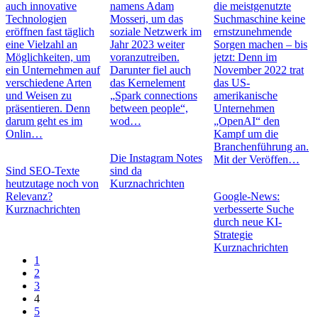
auch innovative
namens Adam
die meistgenutzte
Technologien
Mosseri, um das
Suchmaschine keine
eröffnen fast täglich
soziale Netzwerk im
ernstzunehmende
eine Vielzahl an
Jahr 2023 weiter
Sorgen machen – bis
Möglichkeiten, um
voranzutreiben.
jetzt: Denn im
ein Unternehmen auf
Darunter fiel auch
November 2022 trat
verschiedene Arten
das Kernelement
das US-
und Weisen zu
„Spark connections
amerikanische
präsentieren. Denn
between people“,
Unternehmen
darum geht es im
wod…
„OpenAI“ den
Onlin…
Kampf um die
Branchenführung an.
Die Instagram Notes
Mit der Veröffen…
Sind SEO-Texte
sind da
heutzutage noch von
Kurznachrichten
Relevanz?
Google-News:
Kurznachrichten
verbesserte Suche
durch neue KI-
Strategie
Kurznachrichten
1
2
3
4
5