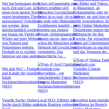
Wer hat heutzutage denn
Schon seit tausenden von
uns Bilder und Videos
noch Zeit und Lust, sich
Jahren erzählen sich
in Magazinen, an
einen ewig langen Text zu
Menschen Geschichten.
Reklametafeln oder im
einem bestimmten Thema
Dabei ist es egal, ob es sich
Internet, sie sind dort n
anzuschauen? Scheinbar
um reale oder fiktionale
mehr wegzudenken. I
nur wenige, denn
Erzählungen handelt – sie
mehr Online Marketing
durchschnittlich werden
bereiten uns einfach
Dienstleister nutzen di
nur knapp ein Viertel der
Freude. Höhlenmalereien
Bildsprache für ihre
Wörter auf einer Webseite
zeugen davon, dass sich
Zwecke. Sie versuche
von Nutzern und
schon die Menschen in der
damit auf Unternehme
Nutzerinnen gelesen.
Steinzeit mit Geschichten
aufmerksam zu mache
Deshalb ist es wichtig,
vergnügten. Das
und das Vertrauen de
Interesse auf eine andere…
menschliche Ge…
Wie und Wo? – Formate
Visuelles Content
und Kanäle für visuellen
Storytelling – ein
Marketing
Inhalt
entscheidender Faktor im
Suchmaschinenoptimie
Suchmaschinenoptimierung
Content Marketing
(SEO)
(SEO)
Suchmaschinenoptimierung
(SEO)
Visuelle Suche: Online-
Local SEO: Effektiv das
Inwiefern kann künstli
Suche durch Bilder statt
lokale Ranking verbessern
Intelligenz im Bereich
Text!
Online Marketing