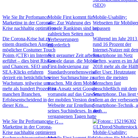
(SEO)
Wie Sie Ihr Perfomance
Mobile First kommt für
Mobile-Usability:
Marketing in der Corona-
alle: Zur Wahrung des
Webseiten für Mobilge
Krise nachhaltig optimieren
Google Rankings sind bei
anpassen
zahlreichen Seiten noch
Die Corona-Krise hat zu
Während im Jahr 2013
Verbesserungen
einem drastischen Anstieg
rund 16 Prozent der
erforderlich
möglicher Costumer Touch
Internet-Nutzer mit de
Points (CTR) im Internet
Seit geraumer Zeit arbeitet
Smartphone im Netz
geführt – dies birgt Risiken
Google daran, die Mobile
surften, waren es im Ja
und Chancen. SEO und
First-Indexierung zur
2018 mehr als die Hälf
SEA-Klicks erfahren
Standardvorgehensweise
aller User. Heutzutage
derzeit ein beträchtliches
seiner Suchmaschine zu
surfen die meisten
Wachstum, teilweise um
machen. Mit dem Mobile
Menschen fast
mehr als hundert Prozent in
First-Ansatz setzt Google
ausschließlich mit dem
manchen Branchen.
vorrangig auf das Crawlen
Smartphone. Das liegt 
Erfolgsentscheidend in
der mobilen Version der
allem an der verbessert
dieser Kris…
Webseite zur Erstellung
Smartphone-Technik, a
seines Suchindexes. In den
auch…
vergangenen Tagen hatte
Wie Sie Ihr Perfomance
die G…
Marketing in der Corona-
Krise nachhaltig optimieren
Mobile-Usability:
Suchmaschinenoptimierung
Mobile First kommt für
Webseiten für Mobilge