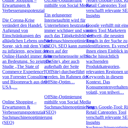
Online Shopping –
OffSite-Optimierung
Neues Google-Tool: Ri
Erwartungen &
mithilfe von Social Media
Retail Categories Tool
Verbesserungspotenzial
verschafft relevante S
Ein gelungener
Insights
Die Corona-Krise
Internetauftritt wird für
verändert den Handel.
Unternehmen heutzutage
Google verhilft mit ei
Aufgrund von
immer wichtiger und somit
neuen Tool Marketern
Einschränkungen des
auch das Tätigkeitsfeld der
weltweit, die neusten
alltäglichen Lebens und der
Suchmaschinenoptimierung
Trends in der Suche zu
Sorge, sich mit dem Virus
(SEO). SEO kann zum
identifizieren. Es versc
zu infizieren, gewinnt der
einen auf der
ihnen einen Einblick in
Online-Handel immer mehr
Unternehmensseite selbst
Suche hinsichtlich
an Bedeutung. So zeigt die
(OnSite), aber auch
wachsenden
Studie „The State of
außerhalb der Seite
Produktkategorien,
Commerce Experience“
(OffSite) durchgeführt
relevanten Regionen u
von Forrester Consulting
werden. Im Rahmen der
Keywords in diesem
und Bloomreach aus den
OffSite-Optim…
Kontext. Das
USA,…
Konsumentenverhalten 
volatil, von teilwei…
OffSite-Optimierung
Online Shopping –
mithilfe von Social Media
Erwartungen &
Suchmaschinenoptimierung
Neues Google-Tool: Ri
Verbesserungspotenzial
(SEO)
Retail Categories Tool
Suchmaschinenoptimierung
verschafft relevante S
(SEO)
Insights
Suchmaschinenoptimie