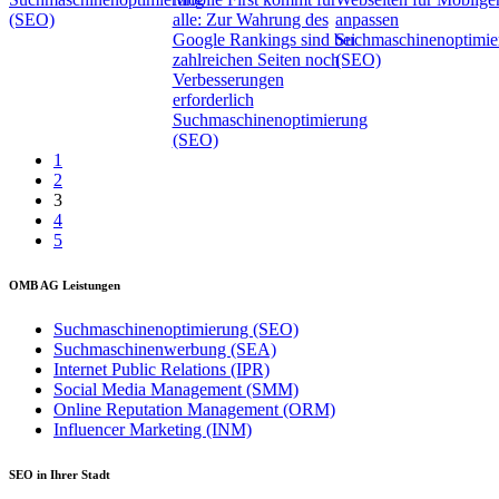
(SEO)
alle: Zur Wahrung des
anpassen
Google Rankings sind bei
Suchmaschinenoptimie
zahlreichen Seiten noch
(SEO)
Verbesserungen
erforderlich
Suchmaschinenoptimierung
(SEO)
1
2
3
4
5
OMB AG Leistungen
Suchmaschinenoptimierung (SEO)
Suchmaschinenwerbung (SEA)
Internet Public Relations (IPR)
Social Media Management (SMM)
Online Reputation Management (ORM)
Influencer Marketing (INM)
SEO in Ihrer Stadt