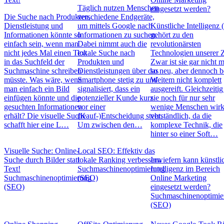
Täglich nutzen Menschen
eingesetzt werden?
Die Suche nach Produkten,
verschiedene Endgeräte,
Dienstleistung und
um mittels Google nach
Künstliche Intelligenz 
Informationen könnte so
Informationen zu suchen.
gehört zu den
einfach sein, wenn man
Dabei nimmt auch die
revolutionärsten
nicht jedes Mal einen Text
lokale Suche nach
Technologien unserer Z
in das Suchfeld der
Produkten und
Zwar ist sie gar nicht 
Suchmaschine schreiben
Dienstleistungen über das
so neu, aber dennoch b
müsste. Was wäre, wenn
Smartphone stetig zu und
Weitem nicht komplett
man einfach ein Bild
signalisiert, dass ein
ausgereift. Gleichzeitig 
einfügen könnte und die
potenzieller Kunde kurz
sie noch für nur sehr
gesuchten Informationen
vor einer
wenige Menschen wirk
erhält? Die visuelle Suche
(Kauf-)Entscheidung steht.
verständlich, da die
schafft hier eine L…
Um zwischen den…
komplexe Technik, die
hinter so einer Soft…
Visuelle Suche: Online-
Local SEO: Effektiv das
Suche durch Bilder statt
lokale Ranking verbessern
Inwiefern kann künstli
Text!
Suchmaschinenoptimierung
Intelligenz im Bereich
Suchmaschinenoptimierung
(SEO)
Online Marketing
(SEO)
eingesetzt werden?
Suchmaschinenoptimie
(SEO)