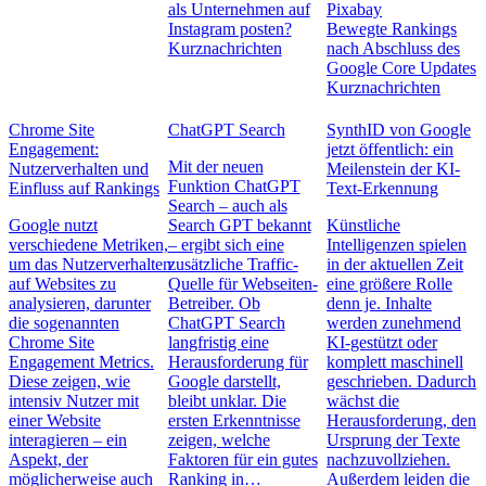
als Unternehmen auf
Instagram posten?
Bewegte Rankings
Kurznachrichten
nach Abschluss des
Google Core Updates
Kurznachrichten
Chrome Site
ChatGPT Search
SynthID von Google
Engagement:
jetzt öffentlich: ein
Mit der neuen
Nutzerverhalten und
Meilenstein der KI-
Funktion ChatGPT
Einfluss auf Rankings
Text-Erkennung
Search – auch als
Google nutzt
Search GPT bekannt
Künstliche
verschiedene Metriken,
– ergibt sich eine
Intelligenzen spielen
um das Nutzerverhalten
zusätzliche Traffic-
in der aktuellen Zeit
auf Websites zu
Quelle für Webseiten-
eine größere Rolle
analysieren, darunter
Betreiber. Ob
denn je. Inhalte
die sogenannten
ChatGPT Search
werden zunehmend
Chrome Site
langfristig eine
KI-gestützt oder
Engagement Metrics.
Herausforderung für
komplett maschinell
Diese zeigen, wie
Google darstellt,
geschrieben. Dadurch
intensiv Nutzer mit
bleibt unklar. Die
wächst die
einer Website
ersten Erkenntnisse
Herausforderung, den
interagieren – ein
zeigen, welche
Ursprung der Texte
Aspekt, der
Faktoren für ein gutes
nachzuvollziehen.
möglicherweise auch
Ranking in…
Außerdem leiden die