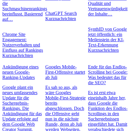
die
Qualität und
Suchmaschinenrankings
Vertrauenswürdigkeit
ChatGPT Search
beeinflusst. Basierend
der Inhalte…
Kurznachrichten
auf…
SynthID von Google
Chrome Site
jetzt öffentlich: ein
Engagement:
Meilenstein der KI-
Nutzerverhalten und
Text-Erkennung
Einfluss auf Rankings
Kurznachrichten
Kurznachrichten
Ankündigung eines
Googles Mobile-
Ende für das Endlos-
neuen Google-
First-Offensive startet
Scrolling bei Google:
Ranking-Updates
ab Juli
Was bedeutet das für
die SEO?
Google plant ein
Es sah so aus, als
neues umfassendes
wäre Googles
Es ist erst etwa
Update für die
Mobile-First-Strategie
eineinhalb Jahre her,
Suchergebnis-
bereits
dass Google die
Rankings. Die
abgeschlossen. Doch
Funktion des Endlos-
Ankündigung für das
die Offensive geht
Scrollings in den
Update erfolgte auf
nun in die nächste
Suchergebnissen
dem Google Web
Runde, denn ab Juli
eingeführt hat. Damit
Creator Summit.
werden Webseiten,
verabschiedete sich