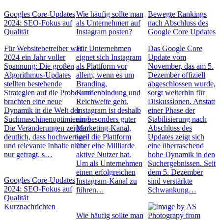
Googles Core-Updates
Wie häufig sollte man
Bewegte Rankings
2024: SEO-Fokus auf
als Unternehmen auf
nach Abschluss des
Qualität
Instagram posten?
Google Core Updates
Für Websitebetreiber war
Für Unternehmen
Das Google Core
2024 ein Jahr voller
eignet sich Instagram
Update vom
Spannung: Die großen
als Plattform vor
November, das am 5.
Algorithmus-Updates
allem, wenn es um
Dezember offiziell
stellten bestehende
Branding,
abgeschlossen wurde,
Strategien auf die Probe und
Kundenbindung und
sorgt weiterhin für
brachten eine neue
Reichweite geht.
Diskussionen. Anstatt
Dynamik in die Welt der
Instagram ist deshalb
einer Phase der
Suchmaschinenoptimierung.
ein besonders guter
Stabilisierung nach
Die Veränderungen zeigten
Marketing-Kanal,
Abschluss des
deutlich, dass hochwertige
weil die Plattform
Updates zeigt sich
und relevante Inhalte nicht
über eine Milliarde
eine überraschend
nur gefragt, s…
aktive Nutzer hat.
hohe Dynamik in den
Um als Unternehmen
Suchergebnissen. Seit
einen erfolgreichen
dem 5. Dezember
Googles Core-Updates
Instagram-Kanal zu
sind verstärkte
2024: SEO-Fokus auf
führen…
Schwankung…
Qualität
Kurznachrichten
Wie häufig sollte man