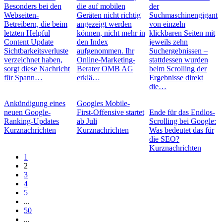
Besonders bei den
die auf mobilen
der
Webseiten-
Geräten nicht richtig
Suchmaschinengigant
Betreibern, die beim
angezeigt werden
von einzeln
letzten Helpful
können, nicht mehr in
klickbaren Seiten mit
Content Update
den Index
jeweils zehn
Sichtbarkeitsverluste
aufgenommen. Ihr
Suchergebnissen –
verzeichnet haben,
Online-Marketing-
stattdessen wurden
sorgt diese Nachricht
Berater OMB AG
beim Scrolling der
für Spann…
erklä…
Ergebnisse direkt
die…
Ankündigung eines
Googles Mobile-
neuen Google-
First-Offensive startet
Ende für das Endlos-
Ranking-Updates
ab Juli
Scrolling bei Google:
Kurznachrichten
Kurznachrichten
Was bedeutet das für
die SEO?
Kurznachrichten
1
2
3
4
5
...
50
...