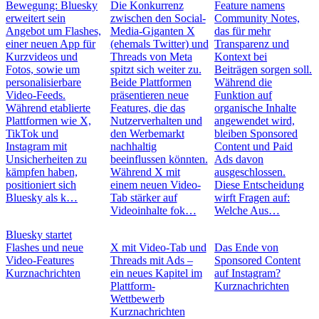
Bewegung: Bluesky
Die Konkurrenz
Feature namens
erweitert sein
zwischen den Social-
Community Notes,
Angebot um Flashes,
Media-Giganten X
das für mehr
einer neuen App für
(ehemals Twitter) und
Transparenz und
Kurzvideos und
Threads von Meta
Kontext bei
Fotos, sowie um
spitzt sich weiter zu.
Beiträgen sorgen soll.
personalisierbare
Beide Plattformen
Während die
Video-Feeds.
präsentieren neue
Funktion auf
Während etablierte
Features, die das
organische Inhalte
Plattformen wie X,
Nutzerverhalten und
angewendet wird,
TikTok und
den Werbemarkt
bleiben Sponsored
Instagram mit
nachhaltig
Content und Paid
Unsicherheiten zu
beeinflussen könnten.
Ads davon
kämpfen haben,
Während X mit
ausgeschlossen.
positioniert sich
einem neuen Video-
Diese Entscheidung
Bluesky als k…
Tab stärker auf
wirft Fragen auf:
Videoinhalte fok…
Welche Aus…
Bluesky startet
Flashes und neue
X mit Video-Tab und
Das Ende von
Video-Features
Threads mit Ads –
Sponsored Content
Kurznachrichten
ein neues Kapitel im
auf Instagram?
Plattform-
Kurznachrichten
Wettbewerb
Kurznachrichten