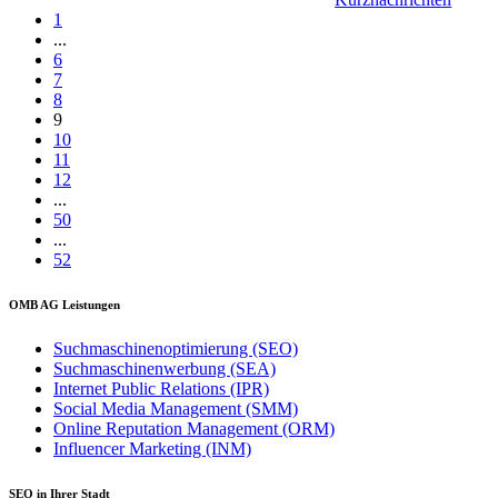
1
...
6
7
8
9
10
11
12
...
50
...
52
OMB AG Leistungen
Suchmaschinenoptimierung (SEO)
Suchmaschinenwerbung (SEA)
Internet Public Relations (IPR)
Social Media Management (SMM)
Online Reputation Management (ORM)
Influencer Marketing (INM)
SEO in Ihrer Stadt