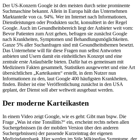
Der US-Konzern Google ist den meisten durch seine prominente
Suchmaschine bekannt. Allein in Europa hält das Unternehmen
Marktanteile von ca. 94%. Wer im Internet nach Informationen,
Dienstleistungen oder Produkten sucht, konsultiert in der Regel
Google. Auch im Gesundheitsbereich liegt der Anbieter weit vorn:
Bevor Patienten zum Arzt gehen, befragen sie zunächst Google
nach Krankheiten, Symptomen und Behandlungsmöglichkeiten.
Ganze 5% aller Suchanfragen sind mit Gesundheitsthemen besetzt.
Das Unternehme will für diese Fragen nun selbst Antworten
anbieten und Usern damit ein einheitliches Konzept und eine
zentrale erste Anlaufstelle bieten. Dafür hat es gemeinsam mit
Medizinern Fakten gesammelt, Statistiken ausgewertet und eine Art
übersichtlichen „Karteikasten“ erstellt, in dem Nutzer nun
Informationen zu den, laut Google 400 häufigsten Krankheiten,
finden. Bisher ist eine Veröffentlichung zunächst in den USA
geplant, der Dienst soll aber weltweit ausgebaut werden.
Der moderne Karteikasten
In einem Video zeigt Google, wie es geht: Gibt man bspw. Die
Frage „Was ist eine Tonsillitis?“ ein, erscheint rechts neben allen
Suchergebnissen (in der mobilen Version über den anderen
Suchergebnissen) der passende Kurzeintrag der eigenen
Medizindatenbank. Hier werden im Stile Wikipedias Symptome, der