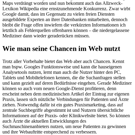
Maps verdrängt worden und nun bekommt auch das Allzweck-
Lexikon Wikipedia eine ernstzunehmende Konkurrenz. Zwar wirbt
Google damit, dass im Gegensatz zu vielen freien Diensten
ausgebildete Experten an ihrer Datenbanken mitarbeiten, dennoch
bleibt die Frage offen inwiefern die verkürzten Informationen ich
letztlich als Fehlerquellen offenbaren können – die niedergelassene
Mediziner dann wieder geraderücken müssen.
Wie man seine Chancen im Web nutzt
Trotz aller Vorbehalte bietet das Web aber auch Chancen. Kennt
man bspw. Googles Funktionsweise und kann die hauseigenen
Analysetools nutzen, lernt man auch die Nutzer hinter den PC,
Tablets und Mobiltelefonen kennen, die die Suchanfragen stellen
und kann gezielt auf deren Bedürfnisse eingehen. Gerade Mediziner
können so auch vom neuen Google-Dienst profitieren, denn
erscheint neben dem medizinischen Artikel der Eintrag zur eigenen
Praxis, lassen sich nützliche Verbindungen für Patienten und Ärzte
ziehen. Notwendig dafür ist ein gutes Praxismarketing, dass auf
zentrale Suchbegriffe abgestimmt ist und Nutzern übersichtliche
Informationen auf der Praxis- oder Klinikwebsite bietet. So können
auch Ärzte die aktuellen Entwicklungen des
Suchmaschinenanbieters nutzen, um neue Patienten zu gewinnen
und ihre Webauftritte entsprechend zu verbessern.