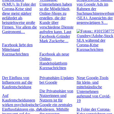
(KMU). In Folge der
Unternehmen haben
von Google Ads im
Corona-Krise sind
so die Möglichkeit,
Rahmen der
diese meist stärker
Online-Shops zu
Suchmaschinenwerbu
gefährdet als
erstellen, die der
(SEA). Angesichts der
beispielsweise große
Kunde über
gegenwärtigen S…
Firmen. Vor allem die
verschiedene Dienste
Gastronomi…
aufrufen kann. Laut
Facebook-Gründer
SEA während der
Mark Zuckerbe…
Facebook liebt den
Corona-Krise
Mittelstand
Kurznachrichten
Kurznachrichten
Facebook als neue
Online-
Handelsplattform
Kurznachrichten
Der Einfluss von
Privatsphäre-Updates
Neue Google-Tools
Influencern auf die
bei Google
für klein- und
Kaufentscheidung
mittelständische
Die Privatsphäre von
Unternehmen
Auf
Nutzerinnen und
aufgrund von Covid-
Kaufentscheidungen
Nutzern ist für
19
wirken psychologische
Google ein zentrales
Einflussfaktoren ein, die
Anliegen. Mithilfe
In Folge der Corona-
insgesamt auf das
der neuesten
Krise verzeichnen vor