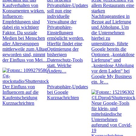
Kaufverhalten von
Privatsphäre-Updates
allem Restaurants eine
Konsumenten wirken.
soll nun eine
starken
Influencer-
individuelle
Nachfrageanstieg in
Empfehlungen sind
Verwaltung der
Bezug auf Lieferung
dabei ein wichtiger
Privatsphäre-
und Abholung. Um
Faktor. Da soziale
Einstellungen
die Unternehmen
Medien bei Menschen
ermöglicht werden.
hierbei zu
aller Altersgruppen
Hierfür findet eine
unterstützen, führte
mittlerweile zum Alltag
Optimierung der
Google bereits die
geworden sind, nimmt
bisherigen
Optionen „kontaktlose
der Einfluss von Mei…
Datenschutz-Tools
Lieferung“ und
statt. Welche
„kostenlose Abholung
Änderu…
vor dem Laden“ bei
Google My Business
ein. Je…
Der Einfluss von
Privatsphäre-Updates
Influencern auf die
bei Google
Kaufentscheidung
Kurznachrichten
Kurznachrichten
Neue Google-Tools
für klein- und
mittelständische
Unternehmen
aufgrund von Covid-
19
Kurznachrichten