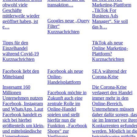
obwohl viele
transaktion…
Marketing-Plattform
Geschäfte
„TikTok For
mittlerweile wieder
Business Ads
Googles neue „Query
geöffnet haben, ist
Manager“. Sie soll
Filter“
e…
das b…
Kurznachrichten
Tipps für den
TikTok als neue
Einzelhandel
Online Marketing-
während Covid-19
Plattform?
Kurznachrichten
Kurznachrichten
Facebook liebt den
Facebook als neue
SEA während der
Mittelstand
Online-
Corona-Krise
Handelsplattform
Insgesamt 160
Die Corona-Krise
Millionen
Facebook möchte in
verlagert den Handel
Unternehmen nutzen
Zukunft auch eine
immer mehr in den
Facebook, Instagram
zentrale Rolle im
Online-Bereich.
und WhatsApp. Laut
Online-Handel
Unternehmen müssen
Facebook handelt es
spielen und stellt
daher dafür sorgen, das
sich bei hierbei
hierfür nun die
sie im Internet vor ihre
größtenteils um klein-
Funktion „Facebook
Konkurrenten gefunde
und mittelständische
Shops“ zur
werden. Möglich ist di
Unternehmen
Verfügung.
beispielsweise mithilfe