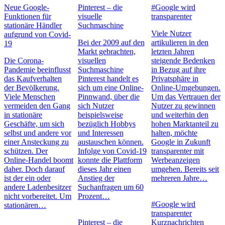
Neue Google-
Pinterest – die
#Google wird
Funktionen für
visuelle
transparenter
stationäre Händler
Suchmaschine
Viele Nutzer
aufgrund von Covid-
Bei der 2009 auf den
artikulieren in den
19
Markt gebrachten,
letzten Jahren
Die Corona-
visuellen
steigende Bedenken
Pandemie beeinflusst
Suchmaschine
in Bezug auf ihre
das Kaufverhalten
Pinterest handelt es
Privatsphäre in
der Bevölkerung.
sich um eine Online-
Online-Umgebungen.
Viele Menschen
Pinnwand, über die
Um das Vertrauen der
vermeiden den Gang
sich Nutzer
Nutzer zu gewinnen
in stationäre
beispielsweise
und weiterhin den
Geschäfte, um sich
bezüglich Hobbys
hohen Marktanteil zu
selbst und andere vor
und Interessen
halten, möchte
einer Ansteckung zu
austauschen können.
Google in Zukunft
schützen. Der
Infolge von Covid-19
transparenter mit
Online-Handel boomt
konnte die Plattform
Werbeanzeigen
daher. Doch darauf
dieses Jahr einen
umgehen. Bereits seit
ist der ein oder
Anstieg der
mehreren Jahre…
andere Ladenbesitzer
Suchanfragen um 60
nicht vorbereitet. Um
Prozent…
#Google wird
stationären…
transparenter
Pinterest – die
Kurznachrichten