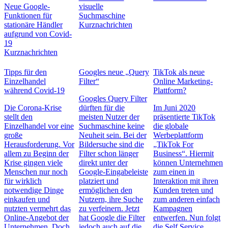
Neue Google-
visuelle
Funktionen für
Suchmaschine
stationäre Händler
Kurznachrichten
aufgrund von Covid-
19
Kurznachrichten
Tipps für den
Googles neue „Query
TikTok als neue
Einzelhandel
Filter“
Online Marketing-
während Covid-19
Plattform?
Googles Query Filter
Die Corona-Krise
dürften für die
Im Juni 2020
stellt den
meisten Nutzer der
präsentierte TikTok
Einzelhandel vor eine
Suchmaschine keine
die globale
große
Neuheit sein. Bei der
Werbeplattform
Herausforderung. Vor
Bildersuche sind die
„TikTok For
allem zu Beginn der
Filter schon länger
Business“. Hiermit
Krise gingen viele
direkt unter der
können Unternehmen
Menschen nur noch
Google-Eingabeleiste
zum einen in
für wirklich
platziert und
Interaktion mit ihren
notwendige Dinge
ermöglichen den
Kunden treten und
einkaufen und
Nutzern, ihre Suche
zum anderen einfach
nutzten vermehrt das
zu verfeinern. Jetzt
Kampagnen
Online-Angebot der
hat Google die Filter
entwerfen. Nun folgt
Unternehmen. Doch
jedoch auch auf die
die Self Service