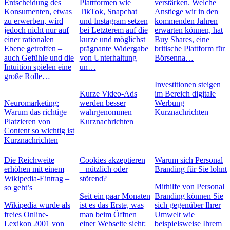
Entscheidung des
Plattformen wie
verstärken. Welche
Konsumenten, etwas
TikTok, Snapchat
Anstiege wir in den
zu erwerben, wird
und Instagram setzen
kommenden Jahren
jedoch nicht nur auf
bei Letzterem auf die
erwarten können, hat
einer rationalen
kurze und möglichst
Buy Shares, eine
Ebene getroffen –
prägnante Widergabe
britische Plattform für
auch Gefühle und die
von Unterhaltung
Börsenna…
Intuition spielen eine
un…
große Rolle…
Investitionen steigen
Kurze Video-Ads
im Bereich digitale
Neuromarketing:
werden besser
Werbung
Warum das richtige
wahrgenommen
Kurznachrichten
Platzieren von
Kurznachrichten
Content so wichtig ist
Kurznachrichten
Die Reichweite
Cookies akzeptieren
Warum sich Personal
erhöhen mit einem
– nützlich oder
Branding für Sie lohnt
Wikipedia-Eintrag –
störend?
Mithilfe von Personal
so geht’s
Seit ein paar Monaten
Branding können Sie
Wikipedia wurde als
ist es das Erste, was
sich gegenüber Ihrer
freies Online-
man beim Öffnen
Umwelt wie
Lexikon 2001 von
einer Webseite sieht:
beispielsweise Ihrem