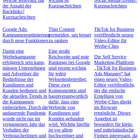
Welche Relevanz hat
wichtig ist
Social Media-Trends?
die Anzahl der
Kurznachrichten
Kurznachrichten
Backlinks?
Kurznachrichten
Google Ads:
Thin Content
TikTok for Business
Kampagnenoptimierung
vermeiden, um besser
veröffentlicht neuen
durch neue Funktionen
zu ranken
Video-Editor für
Werbe-Clips
Damit eine
Eine große
Werbekampagne
Reichweite und gute
Die Self Service
erfolgreich sein kann,
Rankings bei Google
Marketing-Plattform
müssen Unternehmen
sind enorm wichtig
„TikTok for Business
und Advertiser die
für jeden
Ads Manager“ hat
Bedürfnisse der
Webseitenbetreiber.
einen neuen Video-
Kundinnen und
Diese zwei
Editor veröffentlicht,
Kunden bedienen und
Komponenten sind
der die einfache
die aktuellen Trends in
hauptverantwortlich
Erstellung von
die Kampagnen
dafür, dass eine
Werbe-Clips direkt
einbeziehen. Durch die
Webseite von
im Browser
andauernde Pandemie
Kundinnen und
ermöglicht. Dieses
wurde nicht nur im
Kunden gefunden
Angebot ist
vergangenen Jahr das
wird. Wichtig hierfür
besonders für klein-
Verhalten der
ist vor allem
und mittelständische
Verbraucherinnen und
hochwertiger und
Firmen interessant, da