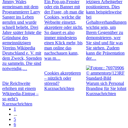
Jimmy Wales
Ein Pop-up-Fenster
jetzigen Arbeitgeber
gemeinsam mit dem
oder ein Banner mit
positionieren. Dies
Programmierer Larry
der Frage, ob man die
kann beispielsweise
Sanger ins Leben
Cookies, welche die
bei
gerufen und wurde
Webseite einsetzt,
Gehaltsverhandlungen
schnell beliebt. Drei
akzeptiere oder nicht.
wichtig sein, um
Jahre später folgte die
So dauert es also
Ihrem Gegenüber zu
Gründung des
immer mindestens
demonstrieren, wer
gemeinnützigen
einen Klick mehr, bis
Sie sind und für was
Vereins Wikipedia
man online das
Sie stehen. Zudem
Deutschland e. V. mit
nachschauen kann,
kann die Präsentation
dem Zweck, Spenden
was m…
der…
zu sammeln. Die sind
notwendig,…
Cookies akzeptieren
– nützlich oder
Die Reichweite
störend?
Warum sich Personal
erhöhen mit einem
Kurznachrichten
Branding für Sie lohnt
Wikipedia-Eintrag –
Kurznachrichten
so geht’s
Kurznachrichten
1
...
5
6