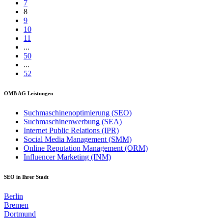
7
8
9
10
11
...
50
...
52
OMB AG Leistungen
Suchmaschinenoptimierung (SEO)
Suchmaschinenwerbung (SEA)
Internet Public Relations (IPR)
Social Media Management (SMM)
Online Reputation Management (ORM)
Influencer Marketing (INM)
SEO in Ihrer Stadt
Berlin
Bremen
Dortmund