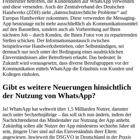
Freiberufler betroffen, die Kundendaten auf WhatsApp verwenden
und diese versenden. Auch der Zentralverband des Deutschen
Handwerks (ZDH) sieht ,,datenschutzrechtliche Probleme‘‘ auf
Europas Handwerker zukommen. Diese verwenden die Messaging-
App heutzutage nicht mehr ausschließlich als Kommunikationsmittel
auf den Baustellen, sondern auch als Vorbereitung auf Ihren
nächsten Job – durch Kunden, die Ihnen Fotos von zu reparierenden
Stellen schicken. Der Informationsaustausch zwischen
beispielsweise Handwerksbetrieben, oder Selbstständigen, sei
demnach nur noch unter der Bedingung eines ausdrücklichen
Einverständnisses aller Betroffenen erlaubt. Das bedeutet: In
Zukunft wird vorausgesetzt, dass diverse Berufsgruppen vor der
Kommunikation mittels WhatsApp die Erlaubnis von Kunden und
Kollegen einholen.
Gibt es weitere Neuerungen hinsichtlich
der Nutzung von WhatsApp?
Ja! WhatsApp hat weltweit über 1,5 Milliarden Nutzer, darunter
auch unter Sechzehnjährige – das soll sich nun ändern, indem der
Nachrichtendienst das Mindestalter zur Nutzung der App anhebt.
Zukünftig sollen alle Nutzer der App mindestens sechzehn Jahre alt
sein, jüngere User sind auf das Einverständnis ihrer Eltern
angewiesen. Inwieweit die DSGVO in Deutschland in der Praxis