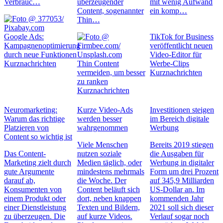
Verbrauc…
überzeugender
mit wenig Aufwand
Content, sogenannter
ein komp…
Thin…
Google Ads:
TikTok for Business
Kampagnenoptimierung
veröffentlicht neuen
durch neue Funktionen
Video-Editor für
Kurznachrichten
Thin Content
Werbe-Clips
vermeiden, um besser
Kurznachrichten
zu ranken
Kurznachrichten
Neuromarketing:
Kurze Video-Ads
Investitionen steigen
Warum das richtige
werden besser
im Bereich digitale
Platzieren von
wahrgenommen
Werbung
Content so wichtig ist
Viele Menschen
Bereits 2019 stiegen
Das Content-
nutzen soziale
die Ausgaben für
Marketing zielt durch
Medien täglich, oder
Werbung in digitaler
gute Argumente
mindestens mehrmals
Form um drei Prozent
darauf ab,
die Woche. Der
auf 345,9 Milliarden
Konsumenten von
Content beläuft sich
US-Dollar an. Im
einem Produkt oder
dort, neben knappen
kommenden Jahr
einer Dienstleistung
Texten und Bildern,
2021 soll sich dieser
zu überzeugen. Die
auf kurze Videos.
Verlauf sogar noch