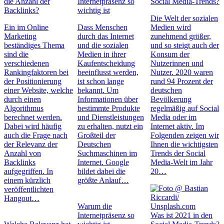
die Anzahl der
Internetpräsenz so
Social Media-Trends?
Backlinks?
wichtig ist
Die Welt der sozialen
Ein im Online
Dass Menschen
Medien wird
Marketing
durch das Internet
zunehmend größer,
beständiges Thema
und die sozialen
und so steigt auch der
sind die
Medien in ihrer
Konsum der
verschiedenen
Kaufentscheidung
Nutzerinnen und
Rankingfaktoren bei
beeinflusst werden,
Nutzer. 2020 waren
der Positionierung
ist schon lange
rund 94 Prozent der
einer Website, welche
bekannt. Um
deutschen
durch einen
Informationen über
Bevölkerung
Algorithmus
bestimmte Produkte
regelmäßig auf Social
berechnet werden.
und Dienstleistungen
Media oder im
Dabei wird häufig
zu erhalten, nutzt ein
Internet aktiv. Im
auch die Frage nach
Großteil der
Folgenden zeigen wir
der Relevanz der
Deutschen
Ihnen die wichtigsten
Anzahl von
Suchmaschinen im
Trends der Social
Backlinks
Internet. Google
Media-Welt im Jahr
aufgegriffen. In
bildet dabei die
20…
einem kürzlich
größte Anlauf…
veröffentlichten
Hangout…
Warum die
Internetpräsenz so
Was ist 2021 in den