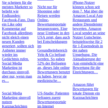
Sie scheinen für die
iPhone-Nutzer
meisten Marketer so
Nicht nur für
können schon seit
beliebt wie
Shopping oder
dem 7. Mai über die
Endkunden:
Reisen werden
Amazon Local App
Facebook-Fans. Dass
Online-
Restaurants und
ein Like oder
Bewertungsportale
andere Dienstleister
Kommentar auf
herangezogen. Eine
bewerten. Amazon
Facebook allerdings
neue Umfrage in den
Local sendet an seine
nicht gleich einen
USA zeigt, dass auch
Nutzer Gutscheine,
neuen Kunden
bei Entscheidungen
beispielsweise für 2
generiert, sollten sich
im
für 1-Essensdeals in
Anbieter immer
Gesundheitsbereich
der nahen
wieder ins
Yelp & Co befragt
Umgebung. Die
Gedächtnis rufen.
werden. So gaben
Aktualisierung der
Social Media
52% der Befragten
App ermöglicht eine
Marketing ist
an, dieses Jahr online
Bewertung für die
durchaus sinnvoll,
Bewertungen benutzt
Einrichtungen…
aber nur, wenn man
zu haben, bevor sie
es…
medizinische…
Amazon führt
Bewertungen für
Social Media
US-Studie: Patienten
lokale Dienste ein
Marketing sinnvoll
befragen zuerst
Kurznachrichten
nutzen
Bewertungsportale
Kurznachrichten
im Internet