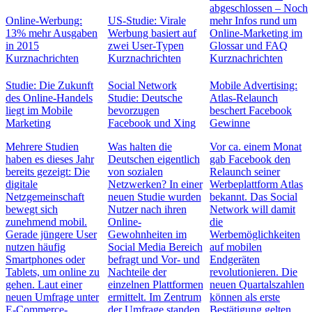
abgeschlossen – Noch
Online-Werbung:
US-Studie: Virale
mehr Infos rund um
13% mehr Ausgaben
Werbung basiert auf
Online-Marketing im
in 2015
zwei User-Typen
Glossar und FAQ
Kurznachrichten
Kurznachrichten
Kurznachrichten
Studie: Die Zukunft
Social Network
Mobile Advertising:
des Online-Handels
Studie: Deutsche
Atlas-Relaunch
liegt im Mobile
bevorzugen
beschert Facebook
Marketing
Facebook und Xing
Gewinne
Mehrere Studien
Was halten die
Vor ca. einem Monat
haben es dieses Jahr
Deutschen eigentlich
gab Facebook den
bereits gezeigt: Die
von sozialen
Relaunch seiner
digitale
Netzwerken? In einer
Werbeplattform Atlas
Netzgemeinschaft
neuen Studie wurden
bekannt. Das Social
bewegt sich
Nutzer nach ihren
Network will damit
zunehmend mobil.
Online-
die
Gerade jüngere User
Gewohnheiten im
Werbemöglichkeiten
nutzen häufig
Social Media Bereich
auf mobilen
Smartphones oder
befragt und Vor- und
Endgeräten
Tablets, um online zu
Nachteile der
revolutionieren. Die
gehen. Laut einer
einzelnen Plattformen
neuen Quartalszahlen
neuen Umfrage unter
ermittelt. Im Zentrum
können als erste
E-Commerce-
der Umfrage standen
Bestätigung gelten.