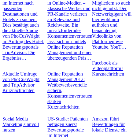
im Internet nach
in Online-Medien –
Mitgliedern so auch
passenden
klassische Werbe- und
nicht genutzt. Der
Destinationen und
PR-Kanäle verlieren
Netzwerkgigant will
Hotels zu suchen.
an Relevanz und
hier wohl nun
Dies bestätigt auch
Reichweite. Ein
aufholen und
die aktuelle Studie
umsatzförderndes
benachteiligt
von PhoCusWright
Konsumentenvertrauen
Videolinks von
im Auftrag des Hotel-
lässt sich nur mittels
Plattformen wie
Bewertungsportals
Online Reputation
Youtube. YouT…
TripAdvisor. Die
Management und einer
Ergebniss…
überzeugenden Präs…
Facebook als
Videoplattform?
Aktuelle Umfrage
Online Reputation
Kurznachrichten
von PhoCusWright
Management 2012:
und TripAdvisor
Wettbewerbsvorteile
Kurznachrichten
sichern,
Konsumentenvertrauen
stärken
Kurznachrichten
Social Media
US-Studie: Patienten
Amazon führt
Marketing sinnvoll
befragen zuerst
Bewertungen für
nutzen
Bewertungsportale
lokale Dienste ein
im Internet