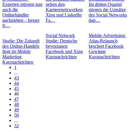
Experten müssen nun
neben den
Im dritten Quartal
auch die
Karrierenetzwerken
stiegen die Umsätze
Onlinehändler
Xing und LinkedIn
des Social Networks
nachziehen – besser
Fa…
dan…
fr…
Social Network
Mobile Advertising:
Studie: Die Zukunft
Studie: Deutsche
Atlas-Relaunch
des Online-Handels
bevorzugen
beschert Facebook
liegt im Mobile
Facebook und Xing
Gewinne
Marketing
Kurznachrichten
Kurznachrichten
Kurznachrichten
1
...
43
44
45
46
47
48
49
50
...
52