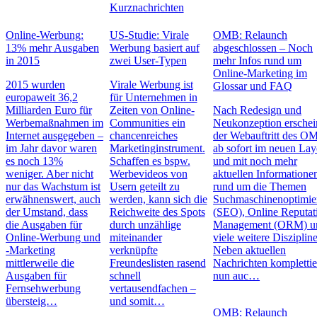
Kurznachrichten
Online-Werbung:
US-Studie: Virale
OMB: Relaunch
13% mehr Ausgaben
Werbung basiert auf
abgeschlossen – Noch
in 2015
zwei User-Typen
mehr Infos rund um
Online-Marketing im
2015 wurden
Virale Werbung ist
Glossar und FAQ
europaweit 36,2
für Unternehmen in
Milliarden Euro für
Zeiten von Online-
Nach Redesign und
Werbemaßnahmen im
Communities ein
Neukonzeption erschei
Internet ausgegeben –
chancenreiches
der Webauftritt des O
im Jahr davor waren
Marketinginstrument.
ab sofort im neuen Lay
es noch 13%
Schaffen es bspw.
und mit noch mehr
weniger. Aber nicht
Werbevideos von
aktuellen Informatione
nur das Wachstum ist
Usern geteilt zu
rund um die Themen
erwähnenswert, auch
werden, kann sich die
Suchmaschinenoptimie
der Umstand, dass
Reichweite des Spots
(SEO), Online Reputat
die Ausgaben für
durch unzählige
Management (ORM) u
Online-Werbung und
miteinander
viele weitere Disziplin
-Marketing
verknüpfte
Neben aktuellen
mittlerweile die
Freundeslisten rasend
Nachrichten kompletti
Ausgaben für
schnell
nun auc…
Fernsehwerbung
vertausendfachen –
übersteig…
und somit…
OMB: Relaunch