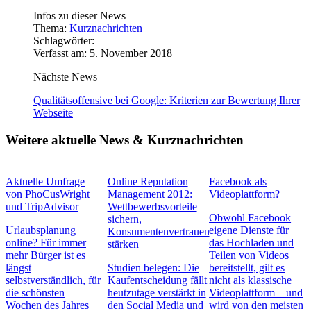
Infos zu dieser News
Thema:
Kurznachrichten
Schlagwörter:
Verfasst am: 5. November 2018
Nächste News
Qualitätsoffensive bei Google: Kriterien zur Bewertung Ihrer
Webseite
Weitere aktuelle News & Kurznachrichten
Aktuelle Umfrage
Online Reputation
Facebook als
von PhoCusWright
Management 2012:
Videoplattform?
und TripAdvisor
Wettbewerbsvorteile
Obwohl Facebook
sichern,
Urlaubsplanung
eigene Dienste für
Konsumentenvertrauen
online? Für immer
das Hochladen und
stärken
mehr Bürger ist es
Teilen von Videos
längst
Studien belegen: Die
bereitstellt, gilt es
selbstverständlich, für
Kaufentscheidung fällt
nicht als klassische
die schönsten
heutzutage verstärkt in
Videoplattform – und
Wochen des Jahres
den Social Media und
wird von den meisten