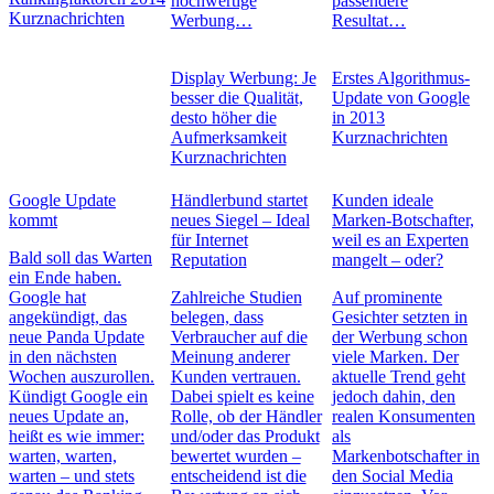
hochwertige
passendere
Kurznachrichten
Werbung…
Resultat…
Display Werbung: Je
Erstes Algorithmus-
besser die Qualität,
Update von Google
desto höher die
in 2013
Aufmerksamkeit
Kurznachrichten
Kurznachrichten
Google Update
Händlerbund startet
Kunden ideale
kommt
neues Siegel – Ideal
Marken-Botschafter,
für Internet
weil es an Experten
Bald soll das Warten
Reputation
mangelt – oder?
ein Ende haben.
Google hat
Zahlreiche Studien
Auf prominente
angekündigt, das
belegen, dass
Gesichter setzten in
neue Panda Update
Verbraucher auf die
der Werbung schon
in den nächsten
Meinung anderer
viele Marken. Der
Wochen auszurollen.
Kunden vertrauen.
aktuelle Trend geht
Kündigt Google ein
Dabei spielt es keine
jedoch dahin, den
neues Update an,
Rolle, ob der Händler
realen Konsumenten
heißt es wie immer:
und/oder das Produkt
als
warten, warten,
bewertet wurden –
Markenbotschafter in
warten – und stets
entscheidend ist die
den Social Media