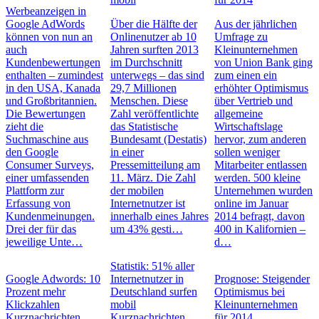
Werbeanzeigen in
Google AdWords
Über die Hälfte der
Aus der jährlichen
können von nun an
Onlinenutzer ab 10
Umfrage zu
auch
Jahren surften 2013
Kleinunternehmen
Kundenbewertungen
im Durchschnitt
von Union Bank ging
enthalten – zumindest
unterwegs – das sind
zum einen ein
in den USA, Kanada
29,7 Millionen
erhöhter Optimismus
und Großbritannien.
Menschen. Diese
über Vertrieb und
Die Bewertungen
Zahl veröffentlichte
allgemeine
zieht die
das Statistische
Wirtschaftslage
Suchmaschine aus
Bundesamt (Destatis)
hervor, zum anderen
den Google
in einer
sollen weniger
Consumer Surveys,
Pressemitteilung am
Mitarbeiter entlassen
einer umfassenden
11. März. Die Zahl
werden. 500 kleine
Plattform zur
der mobilen
Unternehmen wurden
Erfassung von
Internetnutzer ist
online im Januar
Kundenmeinungen.
innerhalb eines Jahres
2014 befragt, davon
Drei der für das
um 43% gesti…
400 in Kalifornien –
jeweilige Unte…
d…
Statistik: 51% aller
Google Adwords: 10
Internetnutzer in
Prognose: Steigender
Prozent mehr
Deutschland surfen
Optimismus bei
Klickzahlen
mobil
Kleinunternehmen
Kurznachrichten
Kurznachrichten
für 2014