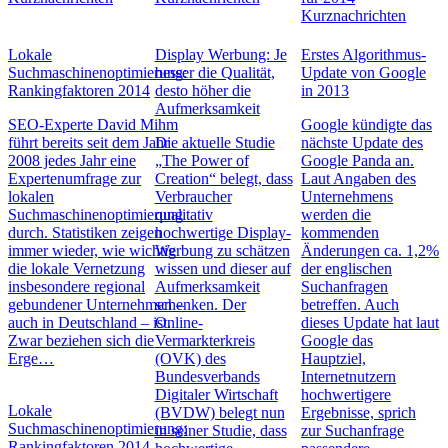
Kurznachrichten
Lokale
Display Werbung: Je
Erstes Algorithmus-
Suchmaschinenoptimierung:
besser die Qualität,
Update von Google
Rankingfaktoren 2014
desto höher die
in 2013
Aufmerksamkeit
SEO-Experte David Mihm
Google kündigte das
führt bereits seit dem Jahr
Die aktuelle Studie
nächste Update des
2008 jedes Jahr eine
„The Power of
Google Panda an.
Expertenumfrage zur
Creation“ belegt, dass
Laut Angaben des
lokalen
Verbraucher
Unternehmens
Suchmaschinenoptimierung
qualitativ
werden die
durch. Statistiken zeigen
hochwertige Display-
kommenden
immer wieder, wie wichtig
Werbung zu schätzen
Änderungen ca. 1,2%
die lokale Vernetzung
wissen und dieser auf
der englischen
insbesondere regional
Aufmerksamkeit
Suchanfragen
gebundener Unternehmen –
schenken. Der
betreffen. Auch
auch in Deutschland – ist.
Online-
dieses Update hat laut
Zwar beziehen sich die
Vermarkterkreis
Google das
Erge…
(OVK) des
Hauptziel,
Bundesverbands
Internetnutzern
Digitaler Wirtschaft
hochwertigere
Lokale
(BVDW) belegt nun
Ergebnisse, sprich
Suchmaschinenoptimierung:
in seiner Studie, dass
zur Suchanfrage
Rankingfaktoren 2014