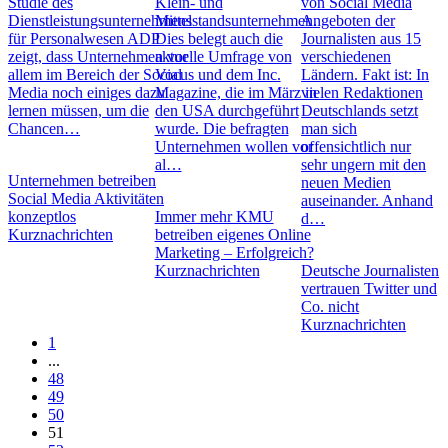
Studie des
Klein- und
von Social Media
Dienstleistungsunternehmens
Mittelstandsunternehmen.
Angeboten der
für Personalwesen ADP
Dies belegt auch die
Journalisten aus 15
zeigt, dass Unternehmen vor
aktuelle Umfrage von
verschiedenen
allem im Bereich der Social
Vocus und dem Inc.
Ländern. Fakt ist: In
Media noch einiges dazu
Magazine, die im März in
vielen Redaktionen
lernen müssen, um die
den USA durchgeführt
Deutschlands setzt
Chancen…
wurde. Die befragten
man sich
Unternehmen wollen vor
offensichtlich nur
al…
sehr ungern mit den
Unternehmen betreiben
neuen Medien
Social Media Aktivitäten
auseinander. Anhand
konzeptlos
Immer mehr KMU
d…
Kurznachrichten
betreiben eigenes Online
Marketing – Erfolgreich?
Kurznachrichten
Deutsche Journalisten
vertrauen Twitter und
Co. nicht
Kurznachrichten
1
...
48
49
50
51