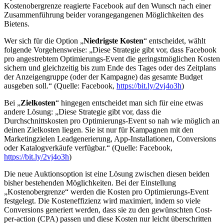
Kostenobergrenze reagierte Facebook auf den Wunsch nach einer
Zusammenführung beider vorangegangenen Möglichkeiten des
Bietens.
Wer sich für die Option „
Niedrigste Kosten
“ entscheidet, wählt
folgende Vorgehensweise: „Diese Strategie gibt vor, dass Facebook
pro angestrebtem Optimierungs-Event die geringstmöglichen Kosten
sichern und gleichzeitig bis zum Ende des Tages oder des Zeitplans
der Anzeigengruppe (oder der Kampagne) das gesamte Budget
ausgeben soll.“ (Quelle: Facebook,
https://bit.ly/2vj4o3h
)
Bei „
Zielkosten
“ hingegen entscheidet man sich für eine etwas
andere Lösung: „Diese Strategie gibt vor, dass die
Durchschnittskosten pro Optimierungs-Event so nah wie möglich an
deinen Zielkosten liegen. Sie ist nur für Kampagnen mit den
Marketingzielen Leadgenerierung, App-Installationen, Conversions
oder Katalogverkäufe verfügbar.“ (Quelle: Facebook,
https://bit.ly/2vj4o3h
)
Die neue Auktionsoption ist eine Lösung zwischen diesen beiden
bisher bestehenden Möglichkeiten. Bei der Einstellung
„Kostenobergrenze“ werden die Kosten pro Optimierungs-Event
festgelegt. Die Kosteneffizienz wird maximiert, indem so viele
Conversions generiert werden, dass sie zu den gewünschten Cost-
per-action (CPA) passen und diese Kosten nur leicht überschritten