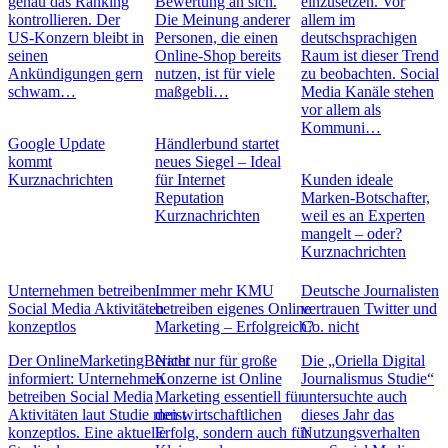
genau das Ranking
Bewertung an sich.
einzusetzen. Vor
kontrollieren. Der
Die Meinung anderer
allem im
US-Konzern bleibt in
Personen, die einen
deutschsprachigen
seinen
Online-Shop bereits
Raum ist dieser Trend
Ankündigungen gern
nutzen, ist für viele
zu beobachten. Social
schwam…
maßgebli…
Media Kanäle stehen
vor allem als
Kommuni…
Google Update
Händlerbund startet
kommt
neues Siegel – Ideal
Kurznachrichten
für Internet
Kunden ideale
Reputation
Marken-Botschafter,
Kurznachrichten
weil es an Experten
mangelt – oder?
Kurznachrichten
Unternehmen betreiben
Immer mehr KMU
Deutsche Journalisten
Social Media Aktivitäten
betreiben eigenes Online
vertrauen Twitter und
konzeptlos
Marketing – Erfolgreich?
Co. nicht
Der OnlineMarketingBerater
Nicht nur für große
Die „Oriella Digital
informiert: Unternehmen
Konzerne ist Online
Journalismus Studie“
betreiben Social Media
Marketing essentiell für
untersuchte auch
Aktivitäten laut Studie meist
den wirtschaftlichen
dieses Jahr das
konzeptlos. Eine aktuelle
Erfolg, sondern auch für
Nutzungsverhalten