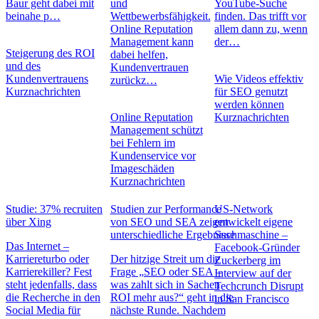
Baur geht dabei mit
und
YouTube-Suche
beinahe p…
Wettbewerbsfähigkeit.
finden. Das trifft vor
Online Reputation
allem dann zu, wenn
Management kann
der…
Steigerung des ROI
dabei helfen,
und des
Kundenvertrauen
Kundenvertrauens
Wie Videos effektiv
zurückz…
Kurznachrichten
für SEO genutzt
werden können
Online Reputation
Kurznachrichten
Management schützt
bei Fehlern im
Kundenservice vor
Imageschäden
Kurznachrichten
Studie: 37% recruiten
Studien zur Performance
US-Network
über Xing
von SEO und SEA zeigen
entwickelt eigene
unterschiedliche Ergebnisse
Suchmaschine –
Das Internet –
Facebook-Gründer
Karriereturbo oder
Der hitzige Streit um die
Zuckerberg im
Karrierekiller? Fest
Frage „SEO oder SEA –
Interview auf der
steht jedenfalls, dass
was zahlt sich in Sachen
Techcrunch Disrupt
die Recherche in den
ROI mehr aus?“ geht in die
in San Francisco
Social Media für
nächste Runde. Nachdem