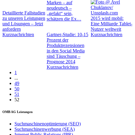
Marken – auf
neudeutsch –
Detaillierte Fallstudien
„gefakt“ sein,
zu unseren Leistungen
2015 wird mobil:
schätzen die Ex…
und Lösungen – Jetzt
Eine Milliarde Tablet-
anfordern
Nutzer weltweit
Kurznachrichten
Gartner-Studie: 10-15
Kurznachrichten
Prozent der
Produktrezensionen
in den Social Media
sind Täuschung –
Prognose 2014
Kurznachrichten
1
...
49
50
51
52
OMB AG Leistungen
Suchmaschinenoptimierung (SEO)
Suchmaschinenwerbung (SEA)
Internet Public Relations (IPR)