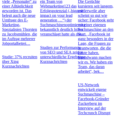
viele „Personaler“ zu
ein Team von
Die Gerüchte
einer Alltäglichkeit
Webmarketing123 das
kursieren seit langem,
geworden ist. Das
Erfolgspotenzial („biggest
mittlerweile aber
belegt auch die neue
impact on your lead
scheint so gut wie
Umfrage des E-
generation …“) der
sicher: Facebook geht
Marketing-
Suchmaschinenoptimierung
mit einer eigenen
Spezialisten Thorsten
bekanntlich deutlich höher
Suchmaschine an den
zu Jacobsmühlen, die
veranschlagt hatte als das…
Start. „Facebook ist
im Auftrag mehrerer
ganz besonders in der
Jobportalbetrei…
Lage, die Fragen zu
Studien zur Performance
beantworten, die die
von SEO und SEA zeigen
Leute haben.
Studie: 37% recruiten
unterschiedliche Ergebnisse
Irgendwann machen
über Xing
Kurznachrichten
wir es. Wir haben ein
Kurznachrichten
Team, das daran
arbeitet“, bek…
US-Network
entwickelt eigene
Suchmaschine –
Facebook-Gründer
Zuckerberg im
Interview auf der
Techcrunch Disrupt