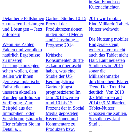
in San Francisco
Kurznachrichten
Detaillierte Fallstudien
Gartner-Studie: 10-15
2015 wird mobil:
zu unseren Leistungen
Prozent der
Eine Milliarde Tablet-
und Lösungen – Jetzt
Produktrezensionen
Nutzer weltweit
anfordern
in den Social Media
Die Nutzung mobiler
sind Täuschung –
Wenn Sie Zahlen,
Endgeräte steigt
Prognose 2014
Fakten und vor allem
weiter, davor macht
natürlich Ergebnisse
Kritische
auch das Tablet nicht
zu unseren
Konsumenten dürfte
Halt. Laut neuesten
Leistungskonzepten
es kaum überrascht
Studien wird 2015
sehen wollen, dann
haben, was eine
sogar die
stellen wir Ihnen
Studie der US-
Milliardenmarke
gerne exemplarische
Beratungsfirma
durchbrochen. Klarer
Fallstudien aus
Gartner jüngst
Trend Der Trend ist
unserem aktuellen
prognostizierte: Im
deutlich: Von 2013
Kundenportfolio zur
Jahr 2014 werden
0,7 Milliarden auf
Verfügung. Zum
rund 10 bis 15
2014 0,9 Milliarden
Beispiel aus der
Prozent der in Social
Tablet-Nutzer
Immobilien- oder
Media geposteten
schossen die Zahlen.
Versicherungsbranche.
Rezensionen und
So sollen es, laut
Hier erfahren Sie im
Kommentare zu
Stud…
Detail a…
Produkten bzw.