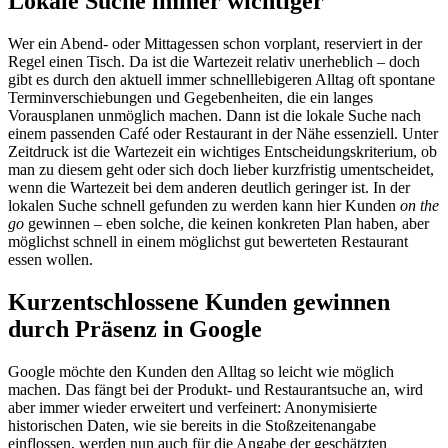
Lokale Suche immer wichtiger
Wer ein Abend- oder Mittagessen schon vorplant, reserviert in der
Regel einen Tisch. Da ist die Wartezeit relativ unerheblich – doch
gibt es durch den aktuell immer schnelllebigeren Alltag oft spontane
Terminverschiebungen und Gegebenheiten, die ein langes
Vorausplanen unmöglich machen. Dann ist die lokale Suche nach
einem passenden Café oder Restaurant in der Nähe essenziell. Unter
Zeitdruck ist die Wartezeit ein wichtiges Entscheidungskriterium, ob
man zu diesem geht oder sich doch lieber kurzfristig umentscheidet,
wenn die Wartezeit bei dem anderen deutlich geringer ist. In der
lokalen Suche schnell gefunden zu werden kann hier Kunden
on the
go
gewinnen – eben solche, die keinen konkreten Plan haben, aber
möglichst schnell in einem möglichst gut bewerteten Restaurant
essen wollen.
Kurzentschlossene Kunden gewinnen
durch Präsenz in Google
Google möchte den Kunden den Alltag so leicht wie möglich
machen. Das fängt bei der Produkt- und Restaurantsuche an, wird
aber immer wieder erweitert und verfeinert: Anonymisierte
historischen Daten, wie sie bereits in die Stoßzeitenangabe
einflossen, werden nun auch für die Angabe der geschätzten