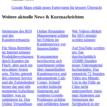
Google Maps erhält neues Farbsystem für bessere Übersicht
Weitere aktuelle News & Kurznachrichten
Steigerung des ROI
Online Reputation
Wie Videos effektiv
und des
Management schützt
für SEO genutzt
Kundenvertrauens
bei Fehlern im
werden können
Kundenservice vor
Für Shop-Betreiber
Auf YouTube werden
Imageschäden
im Internet können
pro Tag
Produktbewertungen
Konsumenten
durchschnittlich
durch Kunden ein
beschweren sich
103680 Stunden
Fluch, aber auch ein
zunehmend online
neues Videomaterial
gewaltiger Segen
über mangelhaften
hochgeladen. Das
sein. Nichts spiegelt
Kundenservice und
entspricht 72 Stunden
den eigenen Service
inkompetente Call-
Video pro Minute.
und die Zufriedenheit
Center. Schnell
Um in der Fülle an
besser dar und gibt
werden kritische
Clips nicht
genügend Aufschluss
Statements auf
unterzugehen, muss
darüber, was zu
vorderen Google-
man Strategien zur
optimieren ist. Das
Positionen sichtbar
Steigerung der
Online Versandhaus
und gefährden Image
Sichtbarkeit in der