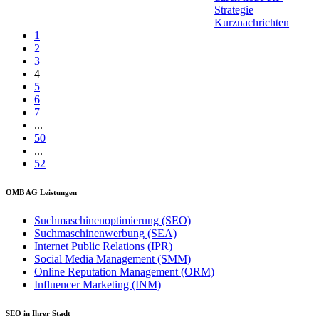
Strategie
Kurznachrichten
1
2
3
4
5
6
7
...
50
...
52
OMB AG Leistungen
Suchmaschinenoptimierung (SEO)
Suchmaschinenwerbung (SEA)
Internet Public Relations (IPR)
Social Media Management (SMM)
Online Reputation Management (ORM)
Influencer Marketing (INM)
SEO in Ihrer Stadt