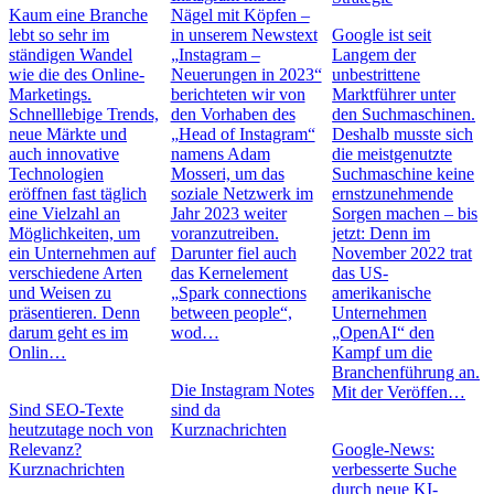
Kaum eine Branche
Nägel mit Köpfen –
lebt so sehr im
in unserem Newstext
Google ist seit
ständigen Wandel
„Instagram –
Langem der
wie die des Online-
Neuerungen in 2023“
unbestrittene
Marketings.
berichteten wir von
Marktführer unter
Schnelllebige Trends,
den Vorhaben des
den Suchmaschinen.
neue Märkte und
„Head of Instagram“
Deshalb musste sich
auch innovative
namens Adam
die meistgenutzte
Technologien
Mosseri, um das
Suchmaschine keine
eröffnen fast täglich
soziale Netzwerk im
ernstzunehmende
eine Vielzahl an
Jahr 2023 weiter
Sorgen machen – bis
Möglichkeiten, um
voranzutreiben.
jetzt: Denn im
ein Unternehmen auf
Darunter fiel auch
November 2022 trat
verschiedene Arten
das Kernelement
das US-
und Weisen zu
„Spark connections
amerikanische
präsentieren. Denn
between people“,
Unternehmen
darum geht es im
wod…
„OpenAI“ den
Onlin…
Kampf um die
Branchenführung an.
Die Instagram Notes
Mit der Veröffen…
Sind SEO-Texte
sind da
heutzutage noch von
Kurznachrichten
Relevanz?
Google-News:
Kurznachrichten
verbesserte Suche
durch neue KI-