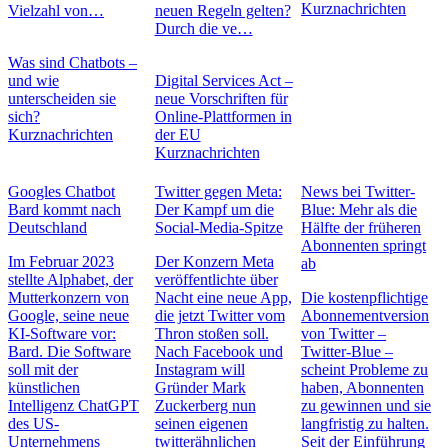
Kurznachrichten
Vielzahl von…
neuen Regeln gelten?
Durch die ve…
Was sind Chatbots –
und wie
Digital Services Act –
unterscheiden sie
neue Vorschriften für
sich?
Online-Plattformen in
Kurznachrichten
der EU
Kurznachrichten
Googles Chatbot
Twitter gegen Meta:
News bei Twitter-
Bard kommt nach
Der Kampf um die
Blue: Mehr als die
Deutschland
Social-Media-Spitze
Hälfte der früheren
Abonnenten springt
Im Februar 2023
Der Konzern Meta
ab
stellte Alphabet, der
veröffentlichte über
Mutterkonzern von
Nacht eine neue App,
Die kostenpflichtige
Google, seine neue
die jetzt Twitter vom
Abonnementversion
KI-Software vor:
Thron stoßen soll.
von Twitter –
Bard. Die Software
Nach Facebook und
Twitter-Blue –
soll mit der
Instagram will
scheint Probleme zu
künstlichen
Gründer Mark
haben, Abonnenten
Intelligenz ChatGPT
Zuckerberg nun
zu gewinnen und sie
des US-
seinen eigenen
langfristig zu halten.
Unternehmens
twitterähnlichen
Seit der Einführung