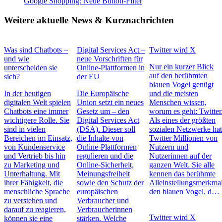
Google Shopping: Neue Button-Filter
Weitere aktuelle News & Kurznachrichten
Was sind Chatbots –
Digital Services Act –
Twitter wird X
und wie
neue Vorschriften für
Nur ein kurzer Blick
unterscheiden sie
Online-Plattformen in
auf den berühmten
sich?
der EU
blauen Vogel genügt
In der heutigen
Die Europäische
und die meisten
digitalen Welt spielen
Union setzt ein neues
Menschen wissen,
Chatbots eine immer
Gesetz um – den
worum es geht: Twitter
wichtigere Rolle. Sie
Digital Services Act
Als eines der größten
sind in vielen
(DSA). Dieser soll
sozialen Netzwerke ha
Bereichen im Einsatz,
die Inhalte von
Twitter Millionen von
von Kundenservice
Online-Plattformen
Nutzern und
und Vertrieb bis hin
regulieren und die
Nutzerinnen auf der
zu Marketing und
Online-Sicherheit,
ganzen Welt. Sie alle
Unterhaltung. Mit
Meinungsfreiheit
kennen das berühmte
ihrer Fähigkeit, die
sowie den Schutz der
Alleinstellungsmerkmal
menschliche Sprache
europäischen
den blauen Vogel, d…
zu verstehen und
Verbraucher und
darauf zu reagieren,
Verbraucherinnen
Twitter wird X
können sie eine
stärken. Welche