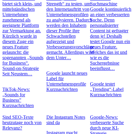
bietet sich klein- und
Strength“ zu testen, um
Suchmaschine
mittelständischen
den Internetauftritt von
Google kontinuierlich
Unternehmen
Unternehmensprofilen
an einer verbesserten
zunehmend als
zu analysieren. Dadurch
Suche. Denn
geeignete Plattform
werden den Inhabern
personalisierter
zur Vermarktung an.
dieser Profile ihre
Content ist gefragter
Kürzlich wurde in
Schwachstellen
denn je! Deshalb
diesem Zuge ein
aufgezeigt und
testet Google nun ein
neues Feature
Verbesserungsvorschläge
neues Feature.
gelauncht: die
gemacht. Allerdings wird
Welches das ist und
sogenannten „Sounds
dem Unter…
wie es die
for Business“.
Suchergebnisse
Sound-on-Strategie
beeinflusst…
Google launcht neues
Seit Neustem…
Label für
Unternehmensprofile
Google testet
TikTok-News:
Kurznachrichten
„Trending“-Label
„Sounds for
Kurznachrichten
Business”
Kurznachrichten
Sind SEO-Texte
Die Instagram Notes
Google-News:
heutzutage noch von
sind da
verbesserte Suche
Relevanz?
durch neue KI-
Instagram macht
Strategie