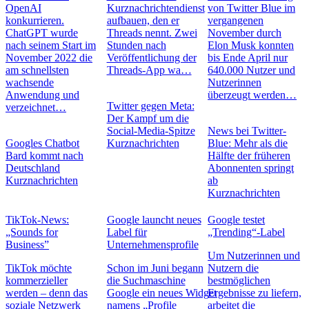
OpenAI
Kurznachrichtendienst
von Twitter Blue im
konkurrieren.
aufbauen, den er
vergangenen
ChatGPT wurde
Threads nennt. Zwei
November durch
nach seinem Start im
Stunden nach
Elon Musk konnten
November 2022 die
Veröffentlichung der
bis Ende April nur
am schnellsten
Threads-App wa…
640.000 Nutzer und
wachsende
Nutzerinnen
Anwendung und
überzeugt werden…
Twitter gegen Meta:
verzeichnet…
Der Kampf um die
Social-Media-Spitze
News bei Twitter-
Googles Chatbot
Kurznachrichten
Blue: Mehr als die
Bard kommt nach
Hälfte der früheren
Deutschland
Abonnenten springt
Kurznachrichten
ab
Kurznachrichten
TikTok-News:
Google launcht neues
Google testet
„Sounds for
Label für
„Trending“-Label
Business”
Unternehmensprofile
Um Nutzerinnen und
TikTok möchte
Schon im Juni begann
Nutzern die
kommerzieller
die Suchmaschine
bestmöglichen
werden – denn das
Google ein neues Widget
Ergebnisse zu liefern,
soziale Netzwerk
namens „Profile
arbeitet die