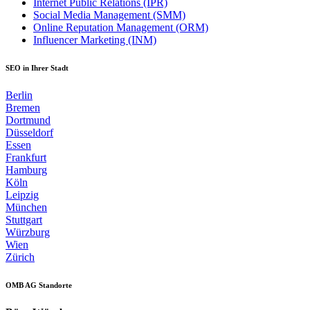
Internet Public Relations (IPR)
Social Media Management (SMM)
Online Reputation Management (ORM)
Influencer Marketing (INM)
SEO in Ihrer Stadt
Berlin
Bremen
Dortmund
Düsseldorf
Essen
Frankfurt
Hamburg
Köln
Leipzig
München
Stuttgart
Würzburg
Wien
Zürich
OMB AG Standorte