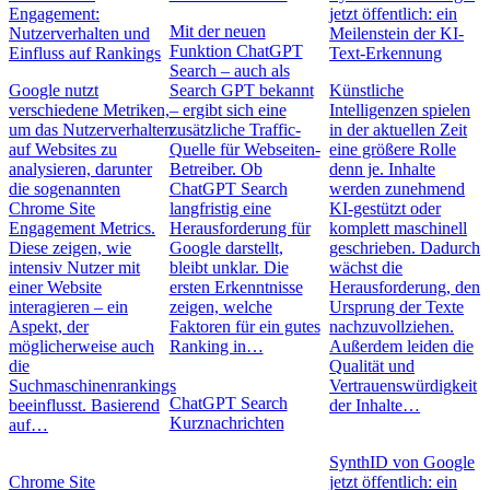
Engagement:
jetzt öffentlich: ein
Mit der neuen
Nutzerverhalten und
Meilenstein der KI-
Funktion ChatGPT
Einfluss auf Rankings
Text-Erkennung
Search – auch als
Google nutzt
Search GPT bekannt
Künstliche
verschiedene Metriken,
– ergibt sich eine
Intelligenzen spielen
um das Nutzerverhalten
zusätzliche Traffic-
in der aktuellen Zeit
auf Websites zu
Quelle für Webseiten-
eine größere Rolle
analysieren, darunter
Betreiber. Ob
denn je. Inhalte
die sogenannten
ChatGPT Search
werden zunehmend
Chrome Site
langfristig eine
KI-gestützt oder
Engagement Metrics.
Herausforderung für
komplett maschinell
Diese zeigen, wie
Google darstellt,
geschrieben. Dadurch
intensiv Nutzer mit
bleibt unklar. Die
wächst die
einer Website
ersten Erkenntnisse
Herausforderung, den
interagieren – ein
zeigen, welche
Ursprung der Texte
Aspekt, der
Faktoren für ein gutes
nachzuvollziehen.
möglicherweise auch
Ranking in…
Außerdem leiden die
die
Qualität und
Suchmaschinenrankings
Vertrauenswürdigkeit
ChatGPT Search
beeinflusst. Basierend
der Inhalte…
Kurznachrichten
auf…
SynthID von Google
Chrome Site
jetzt öffentlich: ein