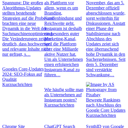
Spannung: Die großen
als Plattform vor
November, das am 5.
Algorithmus-Updates
allem, wenn es um
Dezember offiziell
stellten bestehende
Branding,
abgeschlossen wurde,
Strategien auf die Probe und
Kundenbindung und
sorgt weiterhin für
brachten eine neue
Reichweite geht.
Diskussionen. Anstatt
Dynamik in die Welt der
Instagram ist deshalb
einer Phase der
Suchmaschinenoptimierung.
ein besonders guter
Stabilisierung nach
Die Veränderungen zeigten
Marketing-Kanal,
Abschluss des
deutlich, dass hochwertige
weil die Plattform
Updates zeigt sich
und relevante Inhalte nicht
über eine Milliarde
eine überraschend
nur gefragt, s…
aktive Nutzer hat.
hohe Dynamik in den
Um als Unternehmen
Suchergebnissen. Seit
einen erfolgreichen
dem 5. Dezember
Googles Core-Updates
Instagram-Kanal zu
sind verstärkte
2024: SEO-Fokus auf
führen…
Schwankung…
Qualität
Kurznachrichten
Wie häufig sollte man
als Unternehmen auf
Instagram posten?
Bewegte Rankings
Kurznachrichten
nach Abschluss des
Google Core Updates
Kurznachrichten
Chrome Site
ChatGPT Search
SynthID von Google