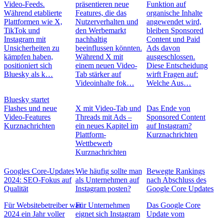
Video-Feeds.
präsentieren neue
Funktion auf
Während etablierte
Features, die das
organische Inhalte
Plattformen wie X,
Nutzerverhalten und
angewendet wird,
TikTok und
den Werbemarkt
bleiben Sponsored
Instagram mit
nachhaltig
Content und Paid
Unsicherheiten zu
beeinflussen könnten.
Ads davon
kämpfen haben,
Während X mit
ausgeschlossen.
positioniert sich
einem neuen Video-
Diese Entscheidung
Bluesky als k…
Tab stärker auf
wirft Fragen auf:
Videoinhalte fok…
Welche Aus…
Bluesky startet
Flashes und neue
X mit Video-Tab und
Das Ende von
Video-Features
Threads mit Ads –
Sponsored Content
Kurznachrichten
ein neues Kapitel im
auf Instagram?
Plattform-
Kurznachrichten
Wettbewerb
Kurznachrichten
Googles Core-Updates
Wie häufig sollte man
Bewegte Rankings
2024: SEO-Fokus auf
als Unternehmen auf
nach Abschluss des
Qualität
Instagram posten?
Google Core Updates
Für Websitebetreiber war
Für Unternehmen
Das Google Core
2024 ein Jahr voller
eignet sich Instagram
Update vom