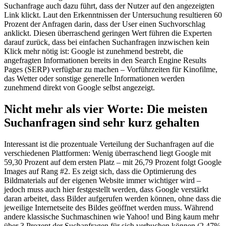
Suchanfrage auch dazu führt, dass der Nutzer auf den angezeigten
Link klickt. Laut den Erkenntnissen der Untersuchung resultieren 60
Prozent der Anfragen darin, dass der User einen Suchvorschlag
anklickt. Diesen überraschend geringen Wert führen die Experten
darauf zurück, dass bei einfachen Suchanfragen inzwischen kein
Klick mehr nötig ist: Google ist zunehmend bestrebt, die
angefragten Informationen bereits in den Search Engine Results
Pages (SERP) verfügbar zu machen – Vorführzeiten für Kinofilme,
das Wetter oder sonstige generelle Informationen werden
zunehmend direkt von Google selbst angezeigt.
Nicht mehr als vier Worte: Die meisten
Suchanfragen sind sehr kurz gehalten
Interessant ist die prozentuale Verteilung der Suchanfragen auf die
verschiedenen Plattformen: Wenig überraschend liegt Google mit
59,30 Prozent auf dem ersten Platz – mit 26,79 Prozent folgt Google
Images auf Rang #2. Es zeigt sich, dass die Optimierung des
Bildmaterials auf der eigenen Website immer wichtiger wird –
jedoch muss auch hier festgestellt werden, dass Google verstärkt
daran arbeitet, dass Bilder aufgerufen werden können, ohne dass die
jeweilige Internetseite des Bildes geöffnet werden muss. Während
andere klassische Suchmaschinen wie Yahoo! und Bing kaum mehr
über 3 Prozent der Suchanfragen für sich verbuchen können (2,47%