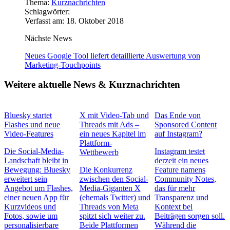
Thema:
Kurznachrichten
Schlagwörter:
Verfasst am: 18. Oktober 2018
Nächste News
Neues Google Tool liefert detaillierte Auswertung von
Marketing-Touchpoints
Weitere aktuelle News & Kurznachrichten
Bluesky startet
X mit Video-Tab und
Das Ende von
Flashes und neue
Threads mit Ads –
Sponsored Content
Video-Features
ein neues Kapitel im
auf Instagram?
Plattform-
Die Social-Media-
Instagram testet
Wettbewerb
Landschaft bleibt in
derzeit ein neues
Bewegung: Bluesky
Die Konkurrenz
Feature namens
erweitert sein
zwischen den Social-
Community Notes,
Angebot um Flashes,
Media-Giganten X
das für mehr
einer neuen App für
(ehemals Twitter) und
Transparenz und
Kurzvideos und
Threads von Meta
Kontext bei
Fotos, sowie um
spitzt sich weiter zu.
Beiträgen sorgen soll.
personalisierbare
Beide Plattformen
Während die