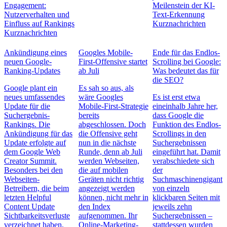
Engagement:
Meilenstein der KI-
Nutzerverhalten und
Text-Erkennung
Einfluss auf Rankings
Kurznachrichten
Kurznachrichten
Ankündigung eines
Googles Mobile-
Ende für das Endlos-
neuen Google-
First-Offensive startet
Scrolling bei Google:
Ranking-Updates
ab Juli
Was bedeutet das für
die SEO?
Google plant ein
Es sah so aus, als
neues umfassendes
wäre Googles
Es ist erst etwa
Update für die
Mobile-First-Strategie
eineinhalb Jahre her,
Suchergebnis-
bereits
dass Google die
Rankings. Die
abgeschlossen. Doch
Funktion des Endlos-
Ankündigung für das
die Offensive geht
Scrollings in den
Update erfolgte auf
nun in die nächste
Suchergebnissen
dem Google Web
Runde, denn ab Juli
eingeführt hat. Damit
Creator Summit.
werden Webseiten,
verabschiedete sich
Besonders bei den
die auf mobilen
der
Webseiten-
Geräten nicht richtig
Suchmaschinengigant
Betreibern, die beim
angezeigt werden
von einzeln
letzten Helpful
können, nicht mehr in
klickbaren Seiten mit
Content Update
den Index
jeweils zehn
Sichtbarkeitsverluste
aufgenommen. Ihr
Suchergebnissen –
verzeichnet haben,
Online-Marketing-
stattdessen wurden