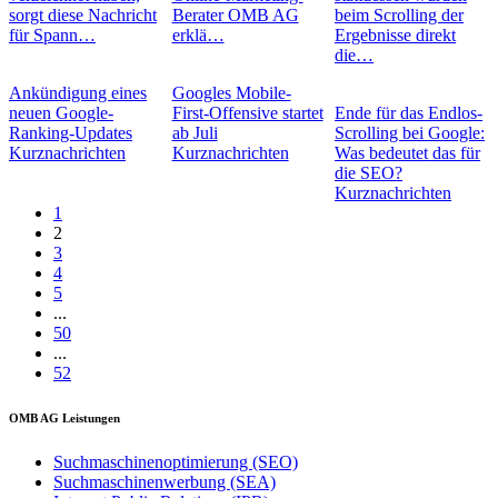
sorgt diese Nachricht
Berater OMB AG
beim Scrolling der
für Spann…
erklä…
Ergebnisse direkt
die…
Ankündigung eines
Googles Mobile-
neuen Google-
First-Offensive startet
Ende für das Endlos-
Ranking-Updates
ab Juli
Scrolling bei Google:
Kurznachrichten
Kurznachrichten
Was bedeutet das für
die SEO?
Kurznachrichten
1
2
3
4
5
...
50
...
52
OMB AG Leistungen
Suchmaschinenoptimierung (SEO)
Suchmaschinenwerbung (SEA)