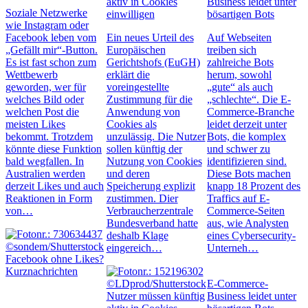
aktiv in Cookies
Business leidet unter
Soziale Netzwerke
einwilligen
bösartigen Bots
wie Instagram oder
Facebook leben vom
Ein neues Urteil des
Auf Webseiten
„Gefällt mir“-Button.
Europäischen
treiben sich
Es ist fast schon zum
Gerichtshofs (EuGH)
zahlreiche Bots
Wettbewerb
erklärt die
herum, sowohl
geworden, wer für
voreingestellte
„gute“ als auch
welches Bild oder
Zustimmung für die
„schlechte“. Die E-
welchen Post die
Anwendung von
Commerce-Branche
meisten Likes
Cookies als
leidet derzeit unter
bekommt. Trotzdem
unzulässig. Die Nutzer
Bots, die komplex
könnte diese Funktion
sollen künftig der
und schwer zu
bald wegfallen. In
Nutzung von Cookies
identifizieren sind.
Australien werden
und deren
Diese Bots machen
derzeit Likes und auch
Speicherung explizit
knapp 18 Prozent des
Reaktionen in Form
zustimmen. Dier
Traffics auf E-
von…
Verbraucherzentrale
Commerce-Seiten
Bundesverband hatte
aus, wie Analysten
deshalb Klage
eines Cybersecurity-
eingereich…
Unterneh…
Facebook ohne Likes?
Kurznachrichten
E-Commerce-
Nutzer müssen künftig
Business leidet unter