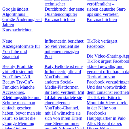
technischer
veröffentlicht –
Google ändert
Durchbruch: der erste
sieben deutsche Start-
Algorithmus –
Quantencomputer
ups sind vertreten
Größte Änderung seit
Kurznachrichten
Kurznachrichten
Jahren
Kurznachrichten
Neue
Influencerin berichtet:
TikTok verärgert
Anzeigenformate für
So viel verdient sie
Facebook
YouTube und
mit einem einzigen
Die Video-Sharing-Ap
Snapchat
Post
TikTok ärgert Faceboo
Beauty-Produkte
Katy Bellotte ist eine
aktuell gewaltig und
virtuell testen mit
Influencerin, die auf
versucht offenbar, in d
YouTubes “AR
YouTube und
Territorium von
Beauty Try-On”-
anderen Social-
Facebook vorzudringe
Funktion Manche
Media-Plattformen
Und das wortwörtlich,
Accessoires,
ihr Geld verdient. Mit
denn zunächst eröffnet
Kleidungsstücke und
14 Jahren startete sie
TikTok ein Büro in
Schuhe muss man
einen eigenen
Mountain View, direkt
einfach gesehen
YouTube-Channel,
in der Nähe von
haben, bevor man sie
mit 16 wünschte sie
Facebooks
kauft, so lautet die
sich von ihren Eltern
Hauptquartier in Palo
gängige Meinung
eine Steuernummer,
Alto. Brisant dabei:
vieler Online-
um mit Adsense Geld
Dieses Büro w…