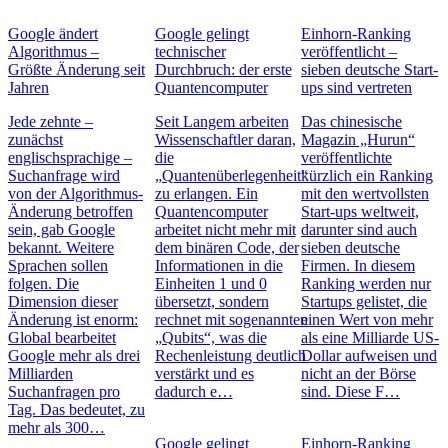
Google ändert
Google gelingt
Einhorn-Ranking
Algorithmus –
technischer
veröffentlicht –
Größte Änderung seit
Durchbruch: der erste
sieben deutsche Start-
Jahren
Quantencomputer
ups sind vertreten
Jede zehnte –
Seit Langem arbeiten
Das chinesische
zunächst
Wissenschaftler daran,
Magazin „Hurun“
englischsprachige –
die
veröffentlichte
Suchanfrage wird
„Quantenüberlegenheit“
kürzlich ein Ranking
von der Algorithmus-
zu erlangen. Ein
mit den wertvollsten
Änderung betroffen
Quantencomputer
Start-ups weltweit,
sein, gab Google
arbeitet nicht mehr mit
darunter sind auch
bekannt. Weitere
dem binären Code, der
sieben deutsche
Sprachen sollen
Informationen in die
Firmen. In diesem
folgen. Die
Einheiten 1 und 0
Ranking werden nur
Dimension dieser
übersetzt, sondern
Startups gelistet, die
Änderung ist enorm:
rechnet mit sogenannten
einen Wert von mehr
Global bearbeitet
„Qubits“, was die
als eine Milliarde US-
Google mehr als drei
Rechenleistung deutlich
Dollar aufweisen und
Milliarden
verstärkt und es
nicht an der Börse
Suchanfragen pro
dadurch e…
sind. Diese F…
Tag. Das bedeutet, zu
mehr als 300…
Google gelingt
Einhorn-Ranking