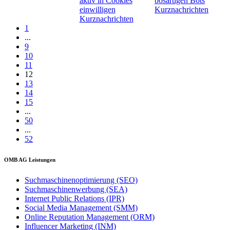
aktiv in Cookies
bösartigen Bots
einwilligen
Kurznachrichten
Kurznachrichten
1
...
9
10
11
12
13
14
15
...
50
...
52
OMB AG Leistungen
Suchmaschinenoptimierung (SEO)
Suchmaschinenwerbung (SEA)
Internet Public Relations (IPR)
Social Media Management (SMM)
Online Reputation Management (ORM)
Influencer Marketing (INM)