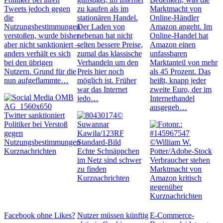
Tweets jedoch gegen
zu kaufen als im
Marktmacht von
die
stationären Handel.
Online-Händler
Nutzungsbestimmungen
Der Laden von
Amazon angeht. Im
verstoßen, wurde bisher
nebenan hat nicht
Online-Handel hat
aber nicht sanktioniert –
selten bessere Preise,
Amazon einen
anders verhält es sich
zumal das klassische
unfassbaren
bei den übrigen
Verhandeln um den
Marktanteil von mehr
Nutzern. Grund für die
Preis hier noch
als 45 Prozent. Das
nun aufgeflammte…
möglich ist. Früher
heißt, knapp jeder
war das Internet
zweite Euro, der im
jedo…
Internethandel
ausgegeb…
Twitter sanktioniert
Politiker bei Verstoß
gegen
Nutzungsbestimmungen
Kurznachrichten
Echte Schnäppchen
im Netz sind schwer
Verbraucher stehen
zu finden
Marktmacht von
Kurznachrichten
Amazon kritisch
gegenüber
Kurznachrichten
Facebook ohne Likes?
Nutzer müssen künftig
E-Commerce-