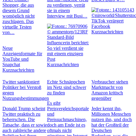
Shopper, die aus
zu verdienen, verrät
diesem Grund
sie in einem
womöglich nicht
Interview mit Busi…
TikTok verärgert
zuschlagen. Das
Facebook
virtuelle Testen
Kurznachrichten
von…
Influencerin berichtet:
Neue
So viel verdient sie
Anzeigenformate für
mit einem einzigen
YouTube und
Post
Snapchat
Kurznachrichten
Kurznachrichten
Twitter sanktioniert
Echte Schnäppchen
Verbraucher stehen
Politiker bei Verstoß
im Netz sind schwer
Marktmacht von
gegen
zu finden
Amazon kritisch
Nutzungsbestimmungen
gegenüber
Es gibt
Donald Trump scheint
Preisvergleichsportale
Jeder kennt ihn,
Twitter praktisch zu
und
Millionen Menschen
beherrschen. Die
Preissuchmaschinen,
nutzen ihn, und doch
Tatsache, dass er sowie
doch am Ende ist es
hat der Großteil der
auch zahlreiche andere
oftmals nicht
Deutschen
Politiker bei ihren
günstiger, im Internet
Bedenken, was die