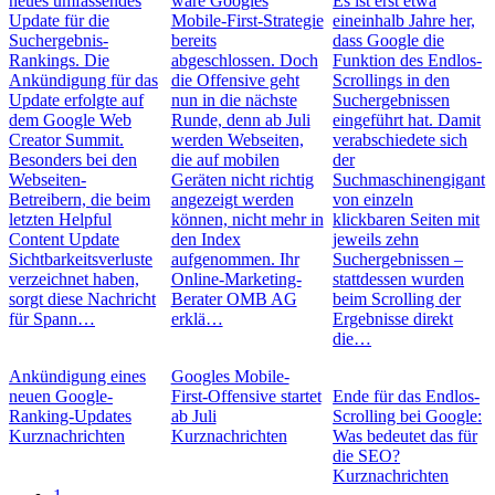
neues umfassendes
wäre Googles
Es ist erst etwa
Update für die
Mobile-First-Strategie
eineinhalb Jahre her,
Suchergebnis-
bereits
dass Google die
Rankings. Die
abgeschlossen. Doch
Funktion des Endlos-
Ankündigung für das
die Offensive geht
Scrollings in den
Update erfolgte auf
nun in die nächste
Suchergebnissen
dem Google Web
Runde, denn ab Juli
eingeführt hat. Damit
Creator Summit.
werden Webseiten,
verabschiedete sich
Besonders bei den
die auf mobilen
der
Webseiten-
Geräten nicht richtig
Suchmaschinengigant
Betreibern, die beim
angezeigt werden
von einzeln
letzten Helpful
können, nicht mehr in
klickbaren Seiten mit
Content Update
den Index
jeweils zehn
Sichtbarkeitsverluste
aufgenommen. Ihr
Suchergebnissen –
verzeichnet haben,
Online-Marketing-
stattdessen wurden
sorgt diese Nachricht
Berater OMB AG
beim Scrolling der
für Spann…
erklä…
Ergebnisse direkt
die…
Ankündigung eines
Googles Mobile-
neuen Google-
First-Offensive startet
Ende für das Endlos-
Ranking-Updates
ab Juli
Scrolling bei Google:
Kurznachrichten
Kurznachrichten
Was bedeutet das für
die SEO?
Kurznachrichten