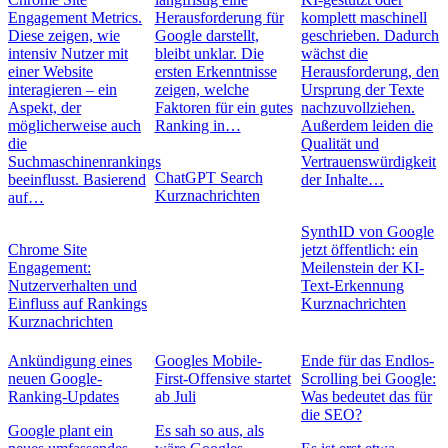
Engagement Metrics.
Herausforderung für
komplett maschinell
Diese zeigen, wie
Google darstellt,
geschrieben. Dadurch
intensiv Nutzer mit
bleibt unklar. Die
wächst die
einer Website
ersten Erkenntnisse
Herausforderung, den
interagieren – ein
zeigen, welche
Ursprung der Texte
Aspekt, der
Faktoren für ein gutes
nachzuvollziehen.
möglicherweise auch
Ranking in…
Außerdem leiden die
die
Qualität und
Suchmaschinenrankings
Vertrauenswürdigkeit
ChatGPT Search
beeinflusst. Basierend
der Inhalte…
Kurznachrichten
auf…
SynthID von Google
Chrome Site
jetzt öffentlich: ein
Engagement:
Meilenstein der KI-
Nutzerverhalten und
Text-Erkennung
Einfluss auf Rankings
Kurznachrichten
Kurznachrichten
Ankündigung eines
Googles Mobile-
Ende für das Endlos-
neuen Google-
First-Offensive startet
Scrolling bei Google:
Ranking-Updates
ab Juli
Was bedeutet das für
die SEO?
Google plant ein
Es sah so aus, als