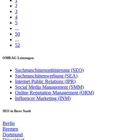
1
2
3
4
5
...
50
...
52
OMB AG Leistungen
Suchmaschinenoptimierung (SEO)
Suchmaschinenwerbung (SEA)
Internet Public Relations (IPR)
Social Media Management (SMM)
Online Reputation Management (ORM)
Influencer Marketing (INM)
SEO in Ihrer Stadt
Berlin
Bremen
Dortmund