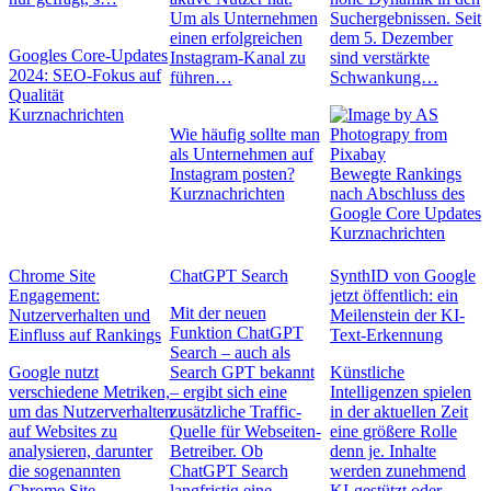
Um als Unternehmen
Suchergebnissen. Seit
einen erfolgreichen
dem 5. Dezember
Googles Core-Updates
Instagram-Kanal zu
sind verstärkte
2024: SEO-Fokus auf
führen…
Schwankung…
Qualität
Kurznachrichten
Wie häufig sollte man
als Unternehmen auf
Instagram posten?
Bewegte Rankings
Kurznachrichten
nach Abschluss des
Google Core Updates
Kurznachrichten
Chrome Site
ChatGPT Search
SynthID von Google
Engagement:
jetzt öffentlich: ein
Mit der neuen
Nutzerverhalten und
Meilenstein der KI-
Funktion ChatGPT
Einfluss auf Rankings
Text-Erkennung
Search – auch als
Google nutzt
Search GPT bekannt
Künstliche
verschiedene Metriken,
– ergibt sich eine
Intelligenzen spielen
um das Nutzerverhalten
zusätzliche Traffic-
in der aktuellen Zeit
auf Websites zu
Quelle für Webseiten-
eine größere Rolle
analysieren, darunter
Betreiber. Ob
denn je. Inhalte
die sogenannten
ChatGPT Search
werden zunehmend
Chrome Site
langfristig eine
KI-gestützt oder