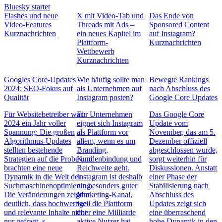
Bluesky startet
Flashes und neue
X mit Video-Tab und
Das Ende von
Video-Features
Threads mit Ads –
Sponsored Content
Kurznachrichten
ein neues Kapitel im
auf Instagram?
Plattform-
Kurznachrichten
Wettbewerb
Kurznachrichten
Googles Core-Updates
Wie häufig sollte man
Bewegte Rankings
2024: SEO-Fokus auf
als Unternehmen auf
nach Abschluss des
Qualität
Instagram posten?
Google Core Updates
Für Websitebetreiber war
Für Unternehmen
Das Google Core
2024 ein Jahr voller
eignet sich Instagram
Update vom
Spannung: Die großen
als Plattform vor
November, das am 5.
Algorithmus-Updates
allem, wenn es um
Dezember offiziell
stellten bestehende
Branding,
abgeschlossen wurde,
Strategien auf die Probe und
Kundenbindung und
sorgt weiterhin für
brachten eine neue
Reichweite geht.
Diskussionen. Anstatt
Dynamik in die Welt der
Instagram ist deshalb
einer Phase der
Suchmaschinenoptimierung.
ein besonders guter
Stabilisierung nach
Die Veränderungen zeigten
Marketing-Kanal,
Abschluss des
deutlich, dass hochwertige
weil die Plattform
Updates zeigt sich
und relevante Inhalte nicht
über eine Milliarde
eine überraschend
nur gefragt, s…
aktive Nutzer hat.
hohe Dynamik in den