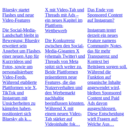
Bluesky startet
X mit Video-Tab und
Das Ende von
Flashes und neue
Threads mit Ads –
Sponsored Content
Video-Features
ein neues Kapitel im
auf Instagram?
Plattform-
Die Social-Media-
Instagram testet
Wettbewerb
Landschaft bleibt in
derzeit ein neues
Bewegung: Bluesky
Die Konkurrenz
Feature namens
erweitert sein
zwischen den Social-
Community Notes,
Angebot um Flashes,
Media-Giganten X
das für mehr
einer neuen App für
(ehemals Twitter) und
Transparenz und
Kurzvideos und
Threads von Meta
Kontext bei
Fotos, sowie um
spitzt sich weiter zu.
Beiträgen sorgen soll.
personalisierbare
Beide Plattformen
Während die
Video-Feeds.
präsentieren neue
Funktion auf
Während etablierte
Features, die das
organische Inhalte
Plattformen wie X,
Nutzerverhalten und
angewendet wird,
TikTok und
den Werbemarkt
bleiben Sponsored
Instagram mit
nachhaltig
Content und Paid
Unsicherheiten zu
beeinflussen könnten.
Ads davon
kämpfen haben,
Während X mit
ausgeschlossen.
positioniert sich
einem neuen Video-
Diese Entscheidung
Bluesky als k…
Tab stärker auf
wirft Fragen auf:
Videoinhalte fok…
Welche Aus…