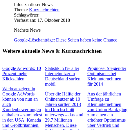
Infos zu dieser News
Thema:
Kurznachrichten
Schlagwörter:
Verfasst am: 17. Oktober 2018
Nächste News
Google-Löschanträge: Diese Seiten haben keine Chance
Weitere aktuelle News & Kurznachrichten
Google Adwords: 10
Statistik: 51% aller
Prognose: Steigender
Prozent mehr
Internetnutzer in
Optimismus bei
Klickzahlen
Deutschland surfen
Kleinunternehmen
mobil
für 2014
Werbeanzeigen in
Google AdWords
Über die Hälfte der
Aus der jährlichen
können von nun an
Onlinenutzer ab 10
Umfrage zu
auch
Jahren surften 2013
Kleinunternehmen
Kundenbewertungen
im Durchschnitt
von Union Bank ging
enthalten – zumindest
unterwegs – das sind
zum einen ein
in den USA, Kanada
29,7 Millionen
erhöhter Optimismus
und Großbritannien.
Menschen. Diese
über Vertrieb und