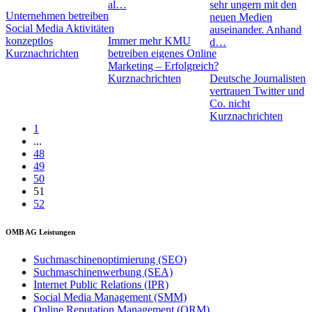
al…
sehr ungern mit den
Unternehmen betreiben
neuen Medien
Social Media Aktivitäten
auseinander. Anhand
konzeptlos
Immer mehr KMU
d…
Kurznachrichten
betreiben eigenes Online
Marketing – Erfolgreich?
Kurznachrichten
Deutsche Journalisten
vertrauen Twitter und
Co. nicht
Kurznachrichten
1
...
48
49
50
51
52
OMB AG Leistungen
Suchmaschinenoptimierung (SEO)
Suchmaschinenwerbung (SEA)
Internet Public Relations (IPR)
Social Media Management (SMM)
Online Reputation Management (ORM)