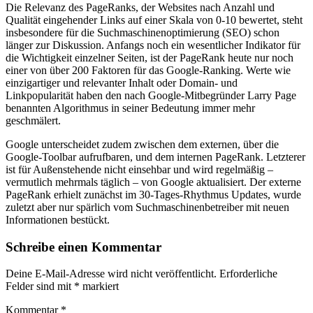
Die Relevanz des PageRanks, der Websites nach Anzahl und
Qualität eingehender Links auf einer Skala von 0-10 bewertet, steht
insbesondere für die Suchmaschinenoptimierung (SEO) schon
länger zur Diskussion. Anfangs noch ein wesentlicher Indikator für
die Wichtigkeit einzelner Seiten, ist der PageRank heute nur noch
einer von über 200 Faktoren für das Google-Ranking. Werte wie
einzigartiger und relevanter Inhalt oder Domain- und
Linkpopularität haben den nach Google-Mitbegründer Larry Page
benannten Algorithmus in seiner Bedeutung immer mehr
geschmälert.
Google unterscheidet zudem zwischen dem externen, über die
Google-Toolbar aufrufbaren, und dem internen PageRank. Letzterer
ist für Außenstehende nicht einsehbar und wird regelmäßig –
vermutlich mehrmals täglich – von Google aktualisiert. Der externe
PageRank erhielt zunächst im 30-Tages-Rhythmus Updates, wurde
zuletzt aber nur spärlich vom Suchmaschinenbetreiber mit neuen
Informationen bestückt.
Schreibe einen Kommentar
Deine E-Mail-Adresse wird nicht veröffentlicht.
Erforderliche
Felder sind mit
*
markiert
Kommentar
*