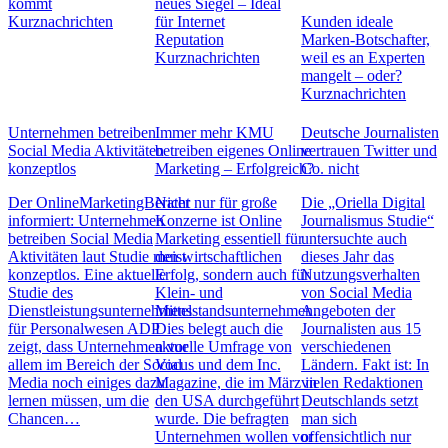
kommt
neues Siegel – Ideal
Kurznachrichten
für Internet
Kunden ideale
Reputation
Marken-Botschafter,
Kurznachrichten
weil es an Experten
mangelt – oder?
Kurznachrichten
Unternehmen betreiben
Immer mehr KMU
Deutsche Journalisten
Social Media Aktivitäten
betreiben eigenes Online
vertrauen Twitter und
konzeptlos
Marketing – Erfolgreich?
Co. nicht
Der OnlineMarketingBerater
Nicht nur für große
Die „Oriella Digital
informiert: Unternehmen
Konzerne ist Online
Journalismus Studie“
betreiben Social Media
Marketing essentiell für
untersuchte auch
Aktivitäten laut Studie meist
den wirtschaftlichen
dieses Jahr das
konzeptlos. Eine aktuelle
Erfolg, sondern auch für
Nutzungsverhalten
Studie des
Klein- und
von Social Media
Dienstleistungsunternehmens
Mittelstandsunternehmen.
Angeboten der
für Personalwesen ADP
Dies belegt auch die
Journalisten aus 15
zeigt, dass Unternehmen vor
aktuelle Umfrage von
verschiedenen
allem im Bereich der Social
Vocus und dem Inc.
Ländern. Fakt ist: In
Media noch einiges dazu
Magazine, die im März in
vielen Redaktionen
lernen müssen, um die
den USA durchgeführt
Deutschlands setzt
Chancen…
wurde. Die befragten
man sich
Unternehmen wollen vor
offensichtlich nur