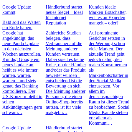
Google Update
Händlerbund startet
Kunden ideale
kommt
neues Siegel – Ideal
Marken-Botschafter,
für Internet
weil es an Experten
Bald soll das Warten
Reputation
mangelt – oder?
ein Ende haben.
Google hat
Zahlreiche Studien
Auf prominente
angekündigt, das
belegen, dass
Gesichter setzten in
neue Panda Update
Verbraucher auf die
der Werbung schon
in den nächsten
Meinung anderer
viele Marken. Der
Wochen auszurollen.
Kunden vertrauen.
aktuelle Trend geht
Kündigt Google ein
Dabei spielt es keine
jedoch dahin, den
neues Update an,
Rolle, ob der Händler
realen Konsumenten
heißt es wie immer:
und/oder das Produkt
als
warten, warten,
bewertet wurden –
Markenbotschafter in
warten – und stets
entscheidend ist die
den Social Media
genau das Ranking
Bewertung an sich.
einzusetzen. Vor
kontrollieren. Der
Die Meinung anderer
allem im
US-Konzern bleibt in
Personen, die einen
deutschsprachigen
seinen
Online-Shop bereits
Raum ist dieser Trend
Ankündigungen gern
nutzen, ist für viele
zu beobachten. Social
schwam…
maßgebli…
Media Kanäle stehen
vor allem als
Kommuni…
Google Update
Händlerbund startet