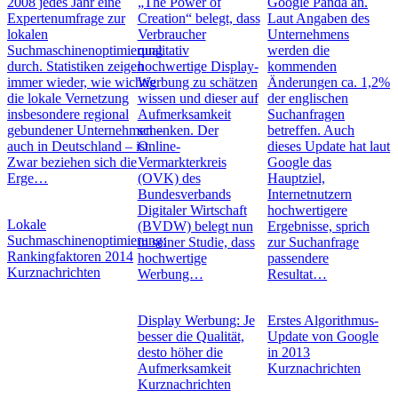
2008 jedes Jahr eine
„The Power of
Google Panda an.
Expertenumfrage zur
Creation“ belegt, dass
Laut Angaben des
lokalen
Verbraucher
Unternehmens
Suchmaschinenoptimierung
qualitativ
werden die
durch. Statistiken zeigen
hochwertige Display-
kommenden
immer wieder, wie wichtig
Werbung zu schätzen
Änderungen ca. 1,2%
die lokale Vernetzung
wissen und dieser auf
der englischen
insbesondere regional
Aufmerksamkeit
Suchanfragen
gebundener Unternehmen –
schenken. Der
betreffen. Auch
auch in Deutschland – ist.
Online-
dieses Update hat laut
Zwar beziehen sich die
Vermarkterkreis
Google das
Erge…
(OVK) des
Hauptziel,
Bundesverbands
Internetnutzern
Digitaler Wirtschaft
hochwertigere
Lokale
(BVDW) belegt nun
Ergebnisse, sprich
Suchmaschinenoptimierung:
in seiner Studie, dass
zur Suchanfrage
Rankingfaktoren 2014
hochwertige
passendere
Kurznachrichten
Werbung…
Resultat…
Display Werbung: Je
Erstes Algorithmus-
besser die Qualität,
Update von Google
desto höher die
in 2013
Aufmerksamkeit
Kurznachrichten
Kurznachrichten