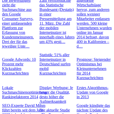
Die Bewertungen
Zahl veröffentlichte
allgemeine
zieht die
das Statistische
Wirtschaftslage
Suchmaschine aus
Bundesamt (Destatis)
hervor, zum anderen
den Google
in einer
sollen weniger
Consumer Surveys,
Pressemitteilung am
Mitarbeiter entlassen
einer umfassenden
11. März. Die Zahl
werden. 500 kleine
Plattform zur
der mobilen
Unternehmen wurden
Erfassung von
Internetnutzer ist
online im Januar
Kundenmeinungen.
innerhalb eines Jahres
2014 befragt, davon
Drei der für das
um 43% gesti…
400 in Kalifornien –
jeweilige Unte…
d…
Statistik: 51% aller
Google Adwords: 10
Internetnutzer in
Prognose: Steigender
Prozent mehr
Deutschland surfen
Optimismus bei
Klickzahlen
mobil
Kleinunternehmen
Kurznachrichten
Kurznachrichten
für 2014
Kurznachrichten
Lokale
Display Werbung: Je
Erstes Algorithmus-
Suchmaschinenoptimierung:
besser die Qualität,
Update von Google
Rankingfaktoren 2014
desto höher die
in 2013
Aufmerksamkeit
SEO-Experte David Mihm
Google kündigte das
führt bereits seit dem Jahr
Die aktuelle Studie
nächste Update des