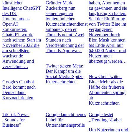
künstlichen
Gründer Mark
haben, Abonnenten
Intelligenz ChatGPT
Zuckerberg nun
zu gewinnen und sie
des US-
seinen eigenen
langfristig zu halten.
Unternehmens
twitterähnlichen
Seit der Einführung
OpenAI
Kurznachrichtendienst
von Twitter Blue im
konkurrieren.
aufbauen, den er
vergangenen
ChatGPT wurde
Threads nennt. Zwei
November durch
nach seinem Start im
Stunden nach
Elon Musk konnten
November 2022 die
Veröffentlichung der
bis Ende April nur
am schnellsten
Threads-App wa…
640.000 Nutzer und
wachsende
Nutzerinnen
Anwendung und
überzeugt werden…
Twitter gegen Meta:
verzeichnet…
Der Kampf um die
Social-Media-Spitze
News bei Twitter-
Googles Chatbot
Kurznachrichten
Blue: Mehr als die
Bard kommt nach
Hälfte der früheren
Deutschland
Abonnenten springt
Kurznachrichten
ab
Kurznachrichten
TikTok-News:
Google launcht neues
Google testet
„Sounds for
Label für
„Trending“-Label
Business”
Unternehmensprofile
Um Nutzerinnen und