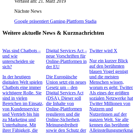
Verfasst am: 21. März 2019
Nächste News
Google präsentiert Gaming-Plattform Stadia
Weitere aktuelle News & Kurznachrichten
Was sind Chatbots –
Digital Services Act –
Twitter wird X
und wie
neue Vorschriften für
Nur ein kurzer Blick
unterscheiden sie
Online-Plattformen in
auf den berühmten
sich?
der EU
blauen Vogel genügt
In der heutigen
Die Europäische
und die meisten
digitalen Welt spielen
Union setzt ein neues
Menschen wissen,
Chatbots eine immer
Gesetz um – den
worum es geht: Twitter
wichtigere Rolle. Sie
Digital Services Act
Als eines der größten
sind in vielen
(DSA). Dieser soll
sozialen Netzwerke ha
Bereichen im Einsatz,
die Inhalte von
Twitter Millionen von
von Kundenservice
Online-Plattformen
Nutzern und
und Vertrieb bis hin
regulieren und die
Nutzerinnen auf der
zu Marketing und
Online-Sicherheit,
ganzen Welt. Sie alle
Unterhaltung. Mit
Meinungsfreiheit
kennen das berühmte
ihrer Fähigkeit, die
sowie den Schutz der
Alleinstellungsmerkmal