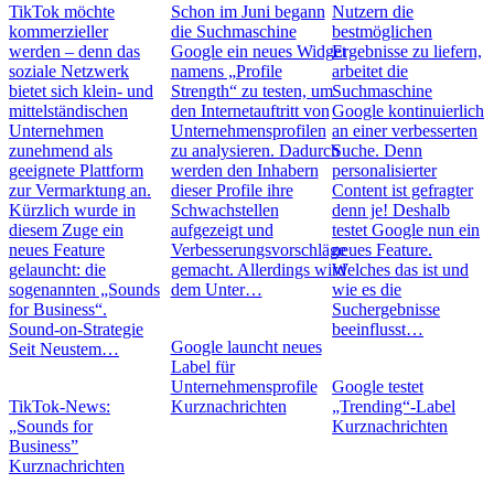
TikTok möchte
Schon im Juni begann
Nutzern die
kommerzieller
die Suchmaschine
bestmöglichen
werden – denn das
Google ein neues Widget
Ergebnisse zu liefern,
soziale Netzwerk
namens „Profile
arbeitet die
bietet sich klein- und
Strength“ zu testen, um
Suchmaschine
mittelständischen
den Internetauftritt von
Google kontinuierlich
Unternehmen
Unternehmensprofilen
an einer verbesserten
zunehmend als
zu analysieren. Dadurch
Suche. Denn
geeignete Plattform
werden den Inhabern
personalisierter
zur Vermarktung an.
dieser Profile ihre
Content ist gefragter
Kürzlich wurde in
Schwachstellen
denn je! Deshalb
diesem Zuge ein
aufgezeigt und
testet Google nun ein
neues Feature
Verbesserungsvorschläge
neues Feature.
gelauncht: die
gemacht. Allerdings wird
Welches das ist und
sogenannten „Sounds
dem Unter…
wie es die
for Business“.
Suchergebnisse
Sound-on-Strategie
beeinflusst…
Google launcht neues
Seit Neustem…
Label für
Unternehmensprofile
Google testet
TikTok-News:
Kurznachrichten
„Trending“-Label
„Sounds for
Kurznachrichten
Business”
Kurznachrichten