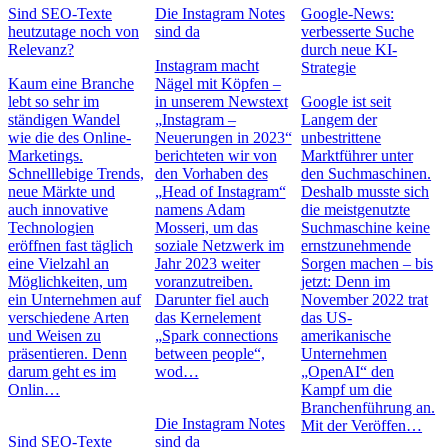
Sind SEO-Texte
Die Instagram Notes
Google-News:
heutzutage noch von
sind da
verbesserte Suche
Relevanz?
durch neue KI-
Instagram macht
Strategie
Kaum eine Branche
Nägel mit Köpfen –
lebt so sehr im
in unserem Newstext
Google ist seit
ständigen Wandel
„Instagram –
Langem der
wie die des Online-
Neuerungen in 2023“
unbestrittene
Marketings.
berichteten wir von
Marktführer unter
Schnelllebige Trends,
den Vorhaben des
den Suchmaschinen.
neue Märkte und
„Head of Instagram“
Deshalb musste sich
auch innovative
namens Adam
die meistgenutzte
Technologien
Mosseri, um das
Suchmaschine keine
eröffnen fast täglich
soziale Netzwerk im
ernstzunehmende
eine Vielzahl an
Jahr 2023 weiter
Sorgen machen – bis
Möglichkeiten, um
voranzutreiben.
jetzt: Denn im
ein Unternehmen auf
Darunter fiel auch
November 2022 trat
verschiedene Arten
das Kernelement
das US-
und Weisen zu
„Spark connections
amerikanische
präsentieren. Denn
between people“,
Unternehmen
darum geht es im
wod…
„OpenAI“ den
Onlin…
Kampf um die
Branchenführung an.
Die Instagram Notes
Mit der Veröffen…
Sind SEO-Texte
sind da