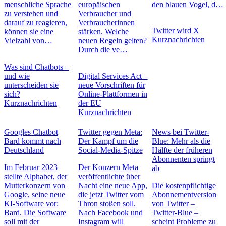
menschliche Sprache
europäischen
den blauen Vogel, d…
zu verstehen und
Verbraucher und
darauf zu reagieren,
Verbraucherinnen
Twitter wird X
können sie eine
stärken. Welche
Kurznachrichten
Vielzahl von…
neuen Regeln gelten?
Durch die ve…
Was sind Chatbots –
und wie
Digital Services Act –
unterscheiden sie
neue Vorschriften für
sich?
Online-Plattformen in
Kurznachrichten
der EU
Kurznachrichten
Googles Chatbot
Twitter gegen Meta:
News bei Twitter-
Bard kommt nach
Der Kampf um die
Blue: Mehr als die
Deutschland
Social-Media-Spitze
Hälfte der früheren
Abonnenten springt
Im Februar 2023
Der Konzern Meta
ab
stellte Alphabet, der
veröffentlichte über
Mutterkonzern von
Nacht eine neue App,
Die kostenpflichtige
Google, seine neue
die jetzt Twitter vom
Abonnementversion
KI-Software vor:
Thron stoßen soll.
von Twitter –
Bard. Die Software
Nach Facebook und
Twitter-Blue –
soll mit der
Instagram will
scheint Probleme zu