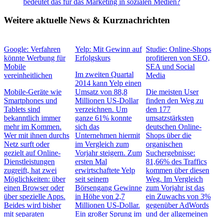
bedeutet das für das Marketing in sozialen Medien?
Weitere aktuelle News & Kurznachrichten
Google: Verfahren
Yelp: Mit Gewinn auf
Studie: Online-Shops
könnte Werbung für
Erfolgskurs
profitieren von SEO,
Mobile
SEA und Social
Im zweiten Quartal
vereinheitlichen
Media
2014 kann Yelp einen
Mobile-Geräte wie
Umsatz von 88,8
Die meisten User
Smartphones und
Millionen US-Dollar
finden den Weg zu
Tablets sind
verzeichnen. Um
den 177
bekanntlich immer
ganze 61% konnte
umsatzstärksten
mehr im Kommen.
sich das
deutschen Online-
Wer mit ihnen durchs
Unternehmen hiermit
Shops über die
Netz surft oder
im Vergleich zum
organischen
gezielt auf Online-
Vorjahr steigern. Zum
Suchergebnisse:
Dienstleistungen
ersten Mal
81,66% des Traffics
zugreift, hat zwei
erwirtschaftete Yelp
kommen über diesen
Möglichkeiten: über
seit seinem
Weg. Im Vergleich
einen Browser oder
Börsengang Gewinne
zum Vorjahr ist das
über spezielle Apps.
in Höhe von 2,7
ein Zuwachs von 3%
Beides wird bisher
Millionen US-Dollar.
gegenüber AdWords
mit separaten
Ein großer Sprung im
und der allgemeinen