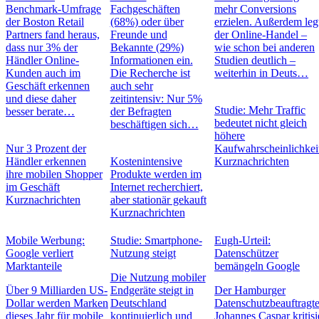
Benchmark-Umfrage
Fachgeschäften
mehr Conversions
der Boston Retail
(68%) oder über
erzielen. Außerdem leg
Partners fand heraus,
Freunde und
der Online-Handel –
dass nur 3% der
Bekannte (29%)
wie schon bei anderen
Händler Online-
Informationen ein.
Studien deutlich –
Kunden auch im
Die Recherche ist
weiterhin in Deuts…
Geschäft erkennen
auch sehr
und diese daher
zeitintensiv: Nur 5%
Studie: Mehr Traffic
besser berate…
der Befragten
bedeutet nicht gleich
beschäftigen sich…
höhere
Nur 3 Prozent der
Kaufwahrscheinlichkei
Händler erkennen
Kostenintensive
Kurznachrichten
ihre mobilen Shopper
Produkte werden im
im Geschäft
Internet recherchiert,
Kurznachrichten
aber stationär gekauft
Kurznachrichten
Mobile Werbung:
Studie: Smartphone-
Eugh-Urteil:
Google verliert
Nutzung steigt
Datenschützer
Marktanteile
bemängeln Google
Die Nutzung mobiler
Über 9 Milliarden US-
Endgeräte steigt in
Der Hamburger
Dollar werden Marken
Deutschland
Datenschutzbeauftragt
dieses Jahr für mobile
kontinuierlich und
Johannes Caspar kritisi