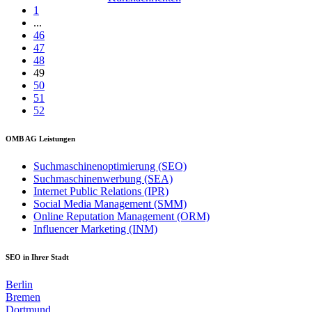
1
...
46
47
48
49
50
51
52
OMB AG Leistungen
Suchmaschinenoptimierung (SEO)
Suchmaschinenwerbung (SEA)
Internet Public Relations (IPR)
Social Media Management (SMM)
Online Reputation Management (ORM)
Influencer Marketing (INM)
SEO in Ihrer Stadt
Berlin
Bremen
Dortmund