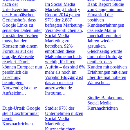
nach der
Im Social Media
Bank Report-Studie
Urteilsverkündung
Marketing Industry
von Capgemini und
des Europäischen
Report 2014 gaben
Efma sind die
Gerichtshofs, dass
97% der 2.887
positiven
Google Links zu
befragten Marketing-
Kundenerfahrungen
sensiblen Daten unter
Verantwortlichen an,
das erste Mal in
Umständen löschen
Social Media
innerhalb von drei
muss, hat der
Marketing zu
Jahren wieder
Konzern mit einem
betreiben. 92%
gesunken.
Formular auf der
empfinden diese
Gleichzeitig wurde
Google-Webseite
Maßnahme auch als
durch die Umfrage
reagiert. Damit
wichtig für ihren
deutlich, dass
können Europäer nun
Auftritt – das sind 6%
Kunden mit positiven
persönlich die
mehr als noch im
Erfahrungen mit einer
Löschung
Vorjahr. Blogging ist
über dreimal höheren
beantragen.
das am meisten
Wahrsche…
Notwendig ist eine
auszuweitende
Aufzeichn…
Instrume…
Studie: Banken und
Social Media
Eugh-Urteil: Google
Studie: 97% der
Kurznachrichten
stellt Löschformular
Unternehmen nutzen
bereit
Social Media
Kurznachrichten
Marketing
Kurznachrichten