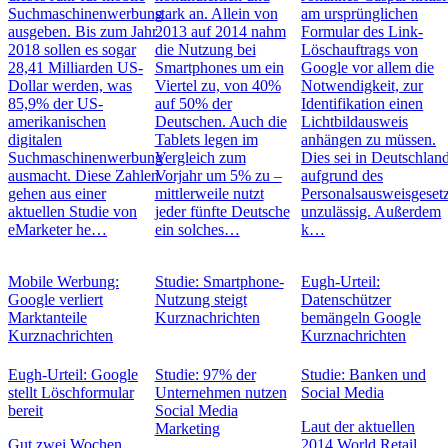
Suchmaschinenwerbung
stark an. Allein von
am ursprünglichen
ausgeben. Bis zum Jahr
2013 auf 2014 nahm
Formular des Link-
2018 sollen es sogar
die Nutzung bei
Löschauftrags von
28,41 Milliarden US-
Smartphones um ein
Google vor allem die
Dollar werden, was
Viertel zu, von 40%
Notwendigkeit, zur
85,9% der US-
auf 50% der
Identifikation einen
amerikanischen
Deutschen. Auch die
Lichtbildausweis
digitalen
Tablets legen im
anhängen zu müssen.
Suchmaschinenwerbung
Vergleich zum
Dies sei in Deutschlan
ausmacht. Diese Zahlen
Vorjahr um 5% zu –
aufgrund des
gehen aus einer
mittlerweile nutzt
Personalsausweisgeset
aktuellen Studie von
jeder fünfte Deutsche
unzulässig. Außerdem
eMarketer he…
ein solches…
k…
Mobile Werbung:
Studie: Smartphone-
Eugh-Urteil:
Google verliert
Nutzung steigt
Datenschützer
Marktanteile
Kurznachrichten
bemängeln Google
Kurznachrichten
Kurznachrichten
Eugh-Urteil: Google
Studie: 97% der
Studie: Banken und
stellt Löschformular
Unternehmen nutzen
Social Media
bereit
Social Media
Laut der aktuellen
Marketing
Gut zwei Wochen
2014 World Retail