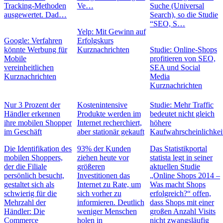
Tracking-Methoden
Ve…
Suche (Universal
ausgewertet. Dad…
Search), so die Studie
“SEO, S…
Yelp: Mit Gewinn auf
Google: Verfahren
Erfolgskurs
könnte Werbung für
Kurznachrichten
Studie: Online-Shops
Mobile
profitieren von SEO,
vereinheitlichen
SEA und Social
Kurznachrichten
Media
Kurznachrichten
Nur 3 Prozent der
Kostenintensive
Studie: Mehr Traffic
Händler erkennen
Produkte werden im
bedeutet nicht gleich
ihre mobilen Shopper
Internet recherchiert,
höhere
im Geschäft
aber stationär gekauft
Kaufwahrscheinlichkei
Die Identifikation des
93% der Kunden
Das Statistikportal
mobilen Shoppers,
ziehen heute vor
statista legt in seiner
der die Filiale
größeren
aktuellen Studie
persönlich besucht,
Investitionen das
„Online Shops 2014 –
gestaltet sich als
Internet zu Rate, um
Was macht Shops
schwierig für die
sich vorher zu
erfolgreich?“ offen,
Mehrzahl der
informieren. Deutlich
dass Shops mit einer
Händler: Die
weniger Menschen
großen Anzahl Visits
Commerce
holen in
nicht zwangsläufig