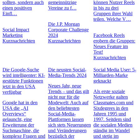
sollten, sondern auch
gemeinnützige
können Nutzer Reels
einen positiven
Vereine zu f…
in bis zu drei
Einfl…
Gruppen ihrer Wahl
teilen. Welche V…
Die J.P. Morgan
Social Impact
Corporate Challenge
Marketing
2024
Facebook Reels
Kurznachrichten
Kurznachrichten
erobern die Gruppen:
Neues Feature im
Test!
Kurznachrichten
Die Google-Suche
Die neusten Social-
Social Media User: 5-
wird intelligenter: KI-
Media-Trends 2024
Milliarden-Marke
gestützte Funktionen
geknackt
Neues Jahr, neue
jetzt in den USA
Trends – und das gilt
Als erste soziale
verfügbar
nicht nur für die
Netzwerke galten
Google hat in den
Modewelt: Auch auf
Classmates.com und
USA die „AI
den beliebtesten
Sixdegrees in den
Overviews“
Social-Media-
Jahren 1995 und
gelauncht, eine
Plattformen lassen
1997. Seitdem sind
Erweiterung der
sich stets Neuerungen
die sozialen Medien
Suchmaschine, die
und Veränderungen
ständig im Wandel
komplexe Fragen und
bezüglich der
und stetig im