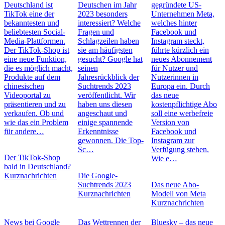
Deutschland ist
Deutschen im Jahr
gegründete US-
TikTok eine der
2023 besonders
Unternehmen Meta,
bekanntesten und
interessiert? Welche
welches hinter
beliebtesten Social-
Fragen und
Facebook und
Media-Plattformen.
Schlagzeilen haben
Instagram steckt,
Der TikTok-Shop ist
sie am häufigsten
führte kürzlich ein
eine neue Funktion,
gesucht? Google hat
neues Abonnement
die es möglich macht,
seinen
für Nutzer und
Produkte auf dem
Jahresrückblick der
Nutzerinnen in
chinesischen
Suchtrends 2023
Europa ein. Durch
Videoportal zu
veröffentlicht. Wir
das neue
präsentieren und zu
haben uns diesen
kostenpflichtige Abo
verkaufen. Ob und
angeschaut und
soll eine werbefreie
wie das ein Problem
einige spannende
Version von
für andere…
Erkenntnisse
Facebook und
gewonnen. Die Top-
Instagram zur
Sc…
Verfügung stehen.
Der TikTok-Shop
Wie e…
bald in Deutschland?
Kurznachrichten
Die Google-
Suchtrends 2023
Das neue Abo-
Kurznachrichten
Modell von Meta
Kurznachrichten
News bei Google
Das Wettrennen der
Bluesky – das neue