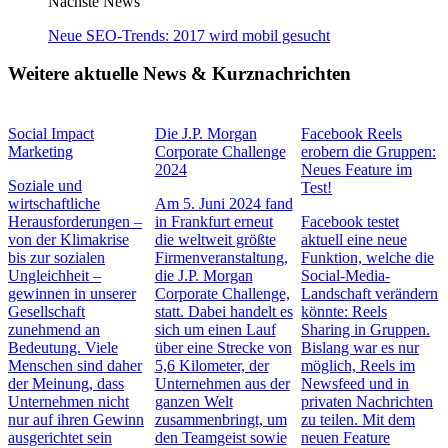
Nächste News
Neue SEO-Trends: 2017 wird mobil gesucht
Weitere aktuelle News & Kurznachrichten
Social Impact
Die J.P. Morgan
Facebook Reels
Marketing
Corporate Challenge
erobern die Gruppen:
2024
Neues Feature im
Soziale und
Test!
wirtschaftliche
Am 5. Juni 2024 fand
Herausforderungen –
in Frankfurt erneut
Facebook testet
von der Klimakrise
die weltweit größte
aktuell eine neue
bis zur sozialen
Firmenveranstaltung,
Funktion, welche die
Ungleichheit –
die J.P. Morgan
Social-Media-
gewinnen in unserer
Corporate Challenge,
Landschaft verändern
Gesellschaft
statt. Dabei handelt es
könnte: Reels
zunehmend an
sich um einen Lauf
Sharing in Gruppen.
Bedeutung. Viele
über eine Strecke von
Bislang war es nur
Menschen sind daher
5,6 Kilometer, der
möglich, Reels im
der Meinung, dass
Unternehmen aus der
Newsfeed und in
Unternehmen nicht
ganzen Welt
privaten Nachrichten
nur auf ihren Gewinn
zusammenbringt, um
zu teilen. Mit dem
ausgerichtet sein
den Teamgeist sowie
neuen Feature