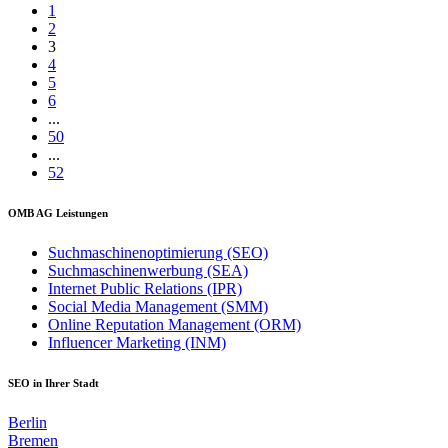
1
2
3
4
5
6
...
50
...
52
OMB AG Leistungen
Suchmaschinenoptimierung (SEO)
Suchmaschinenwerbung (SEA)
Internet Public Relations (IPR)
Social Media Management (SMM)
Online Reputation Management (ORM)
Influencer Marketing (INM)
SEO in Ihrer Stadt
Berlin
Bremen