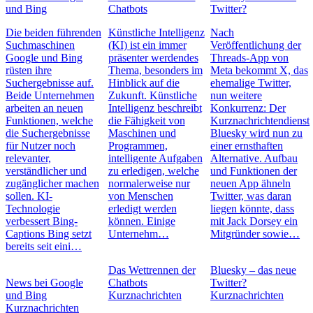
und Bing
Chatbots
Twitter?
Die beiden führenden
Künstliche Intelligenz
Nach
Suchmaschinen
(KI) ist ein immer
Veröffentlichung der
Google und Bing
präsenter werdendes
Threads-App von
rüsten ihre
Thema, besonders im
Meta bekommt X, das
Suchergebnisse auf.
Hinblick auf die
ehemalige Twitter,
Beide Unternehmen
Zukunft. Künstliche
nun weitere
arbeiten an neuen
Intelligenz beschreibt
Konkurrenz: Der
Funktionen, welche
die Fähigkeit von
Kurznachrichtendienst
die Suchergebnisse
Maschinen und
Bluesky wird nun zu
für Nutzer noch
Programmen,
einer ernsthaften
relevanter,
intelligente Aufgaben
Alternative. Aufbau
verständlicher und
zu erledigen, welche
und Funktionen der
zugänglicher machen
normalerweise nur
neuen App ähneln
sollen. KI-
von Menschen
Twitter, was daran
Technologie
erledigt werden
liegen könnte, dass
verbessert Bing-
können. Einige
mit Jack Dorsey ein
Captions Bing setzt
Unternehm…
Mitgründer sowie…
bereits seit eini…
Das Wettrennen der
Bluesky – das neue
News bei Google
Chatbots
Twitter?
und Bing
Kurznachrichten
Kurznachrichten
Kurznachrichten