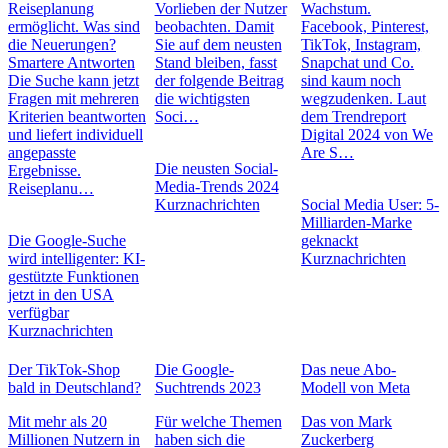
Reiseplanung
Vorlieben der Nutzer
Wachstum.
ermöglicht. Was sind
beobachten. Damit
Facebook, Pinterest,
die Neuerungen?
Sie auf dem neusten
TikTok, Instagram,
Smartere Antworten
Stand bleiben, fasst
Snapchat und Co.
Die Suche kann jetzt
der folgende Beitrag
sind kaum noch
Fragen mit mehreren
die wichtigsten
wegzudenken. Laut
Kriterien beantworten
Soci…
dem Trendreport
und liefert individuell
Digital 2024 von We
angepasste
Are S…
Die neusten Social-
Ergebnisse.
Media-Trends 2024
Reiseplanu…
Kurznachrichten
Social Media User: 5-
Milliarden-Marke
Die Google-Suche
geknackt
wird intelligenter: KI-
Kurznachrichten
gestützte Funktionen
jetzt in den USA
verfügbar
Kurznachrichten
Der TikTok-Shop
Die Google-
Das neue Abo-
bald in Deutschland?
Suchtrends 2023
Modell von Meta
Mit mehr als 20
Für welche Themen
Das von Mark
Millionen Nutzern in
haben sich die
Zuckerberg