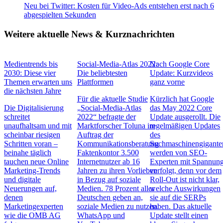
Neu bei Twitter: Kosten für Video-Ads entstehen erst nach 6
abgespielten Sekunden
Weitere aktuelle News & Kurznachrichten
Medientrends bis
Social-Media-Atlas 2022:
Nach Google Core
2030: Diese vier
Die beliebtesten
Update: Kurzvideos
Themen erwarten uns
Plattformen
ganz vorne
die nächsten Jahre
Für die aktuelle Studie
Kürzlich hat Google
Die Digitalisierung
„Social-Media-Atlas
das May 2022 Core
schreitet
2022“ befragte der
Update ausgerollt. Die
unaufhaltsam und mit
Marktforscher Toluna im
regelmäßigen Updates
scheinbar riesigen
Auftrag der
des
Schritten voran –
Kommunikationsberatung
Suchmaschinengigante
beinahe täglich
Faktenkontor 3.500
werden von SEO-
tauchen neue Online
Internetnutzer ab 16
Experten mit Spannun
Marketing-Trends
Jahren zu ihren Vorlieben
verfolgt, denn vor dem
und digitale
in Bezug auf soziale
Roll-Out ist nicht klar,
Neuerungen auf,
Medien. 78 Prozent aller
welche Auswirkungen
denen
Deutschen geben an,
sie auf die SERPs
Marketingexperten
soziale Medien zu nutzen.
haben. Das aktuelle
wie die OMB AG
WhatsApp und
Update stellt einen