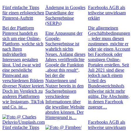
Fünf einfache Tipps
Änderung in Googles
Facebooks AGB als
für einen erfolgreichen
Darstellung der
teilweise unwirksam
Pinterest-Auftritt
Suchergebnisse
erklärt
(SERPs)
Bei der Plattform
Die allgemeinen
Pinterest handelt es
Eine Anpassung der
Geschäftsbedingungen
sich um eine Online-
Google-
– jeder muss diesen
Plattform, welche sich
Suchergebnisse ist
zustimmen, möchte er
nach Ihren
wahrlich nichts
oder sie einen Account
individuellen
Neues. Anfang dieses
bei Facebook oder
Interessen gestalten
Jahres veröffentlichte
sonstigen Online-
lässt. Und zwar wird
Google die Funktion
Portalen erstellen. Seit
eine persönliche
„about this result“,
Juli 2021 sind diese
Pinnwand aus
bei der die
jedoch nach einem
verschiedenen Bildern
Nutzerinnen und
Urteil des
diverser Nutzer kreiert.
Nutzer bereits in den
Bundesgerichtshofs
Doch im Vergleich zu
Suchergebnissen
teilweise nicht mehr
anderen Plattformen
verschiedene
gültig. Die Abschnitte,
wie Instagram, TikTok
Informationen über
in denen Facebook
und Co. ist…
die jeweilige Website
zugespr…
abrufen können. Der
Hintergrund is…
Facebooks AGB als
Fünf einfache Tipps
teilweise unwirksam