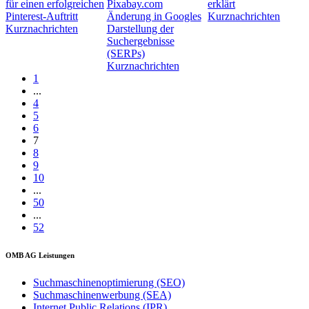
für einen erfolgreichen
erklärt
Pinterest-Auftritt
Änderung in Googles
Kurznachrichten
Kurznachrichten
Darstellung der
Suchergebnisse
(SERPs)
Kurznachrichten
1
...
4
5
6
7
8
9
10
...
50
...
52
OMB AG Leistungen
Suchmaschinenoptimierung (SEO)
Suchmaschinenwerbung (SEA)
Internet Public Relations (IPR)