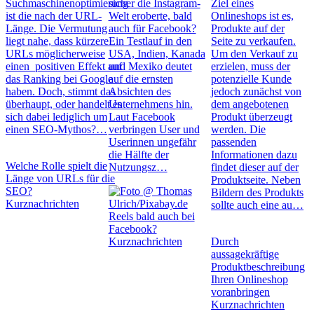
Suchmaschinenoptimierung
sicher die Instagram-
Ziel eines
ist die nach der URL-
Welt eroberte, bald
Onlineshops ist es,
Länge. Die Vermutung
auch für Facebook?
Produkte auf der
liegt nahe, dass kürzere
Ein Testlauf in den
Seite zu verkaufen.
URLs möglicherweise
USA, Indien, Kanada
Um den Verkauf zu
einen positiven Effekt auf
und Mexiko deutet
erzielen, muss der
das Ranking bei Google
auf die ernsten
potenzielle Kunde
haben. Doch, stimmt das
Absichten des
jedoch zunächst von
überhaupt, oder handelt es
Unternehmens hin.
dem angebotenen
sich dabei lediglich um
Laut Facebook
Produkt überzeugt
einen SEO-Mythos?…
verbringen User und
werden. Die
Userinnen ungefähr
passenden
die Hälfte der
Informationen dazu
Welche Rolle spielt die
Nutzungsz…
findet dieser auf der
Länge von URLs für die
Produktseite. Neben
SEO?
Bildern des Produkts
Kurznachrichten
sollte auch eine au…
Reels bald auch bei
Facebook?
Kurznachrichten
Durch
aussagekräftige
Produktbeschreibung
Ihren Onlineshop
voranbringen
Kurznachrichten