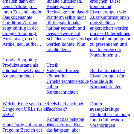
erhalten dann ein
Inhalte auftauchen.
erreichen. Diese
neues Attribut, das
Bisher gab die
können mit
ihren Zustand angibt.
Rechtslage vor, dass die
Erweiterungen wie
Das sogenannte
Plattform selbst nicht
Zusatzinformationen
Condition-Attribut
für illegale Inhalte
und Sitelinks
zeigt künftig in der
haftbar gemacht und
angereichert werden,
Google Shopping-
beispielsweise auf
um das Unternehmen
Ansicht an, ob ein
Schadensersatz verklagt
optimal und prägnant
Artikel neu, aufbe…
werden konnte. Nun
zu präsentieren und
urteilte der…
das Interesse der
Nutzerinnen u…
Google Shopping:
Produktzustand als
Urteil:
automatisches Update
Videoplattformen
Bald automatische
Kurznachrichten
können für
Erweiterungen für
Urheberrechtsverstöße
Google Ads
haften
Kurznachrichten
Kurznachrichten
Welche Rolle spielt die
Reels bald auch bei
Durch
Länge von URLs für die
Facebook?
aussagekräftige
SEO?
Produktbeschreibung
Kommt das beliebte
Ihren Onlineshop
Eine häufig aufkommende
Video-Format Reels,
voranbringen
Frage im Bereich der
das langsam, aber