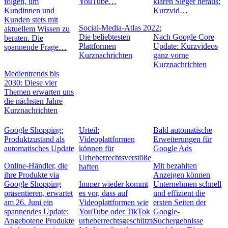
folgen, um
YouTube…
klaren Sieger heraus:
Kundinnen und
Kurzvid…
Kunden stets mit
Social-Media-Atlas 2022:
aktuellem Wissen zu
Die beliebtesten
Nach Google Core
beraten. Die
Plattformen
Update: Kurzvideos
spannende Frage…
Kurznachrichten
ganz vorne
Kurznachrichten
Medientrends bis
2030: Diese vier
Themen erwarten uns
die nächsten Jahre
Kurznachrichten
Google Shopping:
Urteil:
Bald automatische
Produktzustand als
Videoplattformen
Erweiterungen für
automatisches Update
können für
Google Ads
Urheberrechtsverstöße
Online-Händler, die
Mit bezahlten
haften
ihre Produkte via
Anzeigen können
Google Shopping
Immer wieder kommt
Unternehmen schnell
präsentieren, erwartet
es vor, dass auf
und effizient die
am 26. Juni ein
Videoplattformen wie
ersten Seiten der
spannendes Update:
YouTube oder TikTok
Google-
Angebotene Produkte
urheberrechtsgeschützte
Suchergebnisse