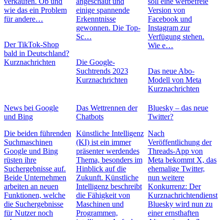
verkaufen. Ob und
angeschaut und
soll eine werbefreie
wie das ein Problem
einige spannende
Version von
für andere…
Erkenntnisse
Facebook und
gewonnen. Die Top-
Instagram zur
Sc…
Verfügung stehen.
Der TikTok-Shop
Wie e…
bald in Deutschland?
Kurznachrichten
Die Google-
Suchtrends 2023
Das neue Abo-
Kurznachrichten
Modell von Meta
Kurznachrichten
News bei Google
Das Wettrennen der
Bluesky – das neue
und Bing
Chatbots
Twitter?
Die beiden führenden
Künstliche Intelligenz
Nach
Suchmaschinen
(KI) ist ein immer
Veröffentlichung der
Google und Bing
präsenter werdendes
Threads-App von
rüsten ihre
Thema, besonders im
Meta bekommt X, das
Suchergebnisse auf.
Hinblick auf die
ehemalige Twitter,
Beide Unternehmen
Zukunft. Künstliche
nun weitere
arbeiten an neuen
Intelligenz beschreibt
Konkurrenz: Der
Funktionen, welche
die Fähigkeit von
Kurznachrichtendienst
die Suchergebnisse
Maschinen und
Bluesky wird nun zu
für Nutzer noch
Programmen,
einer ernsthaften