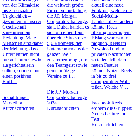
von der Klimakrise
die weltweit größte
aktuell eine neue
bis zur sozialen
Firmenveranstaltung,
Funktion, welche die
Ungleichheit –
die J.P. Morgan
Social-Media-
gewinnen in unserer
Corporate Challenge,
Landschaft verändern
Gesellschaft
statt. Dabei handelt es
könnte: Reels
zunehmend an
sich um einen Lauf
Sharing in Gruppen.
Bedeutung. Viele
über eine Strecke von
Bislang war es nur
Menschen sind daher
5,6 Kilometer, der
möglich, Reels im
der Meinung, dass
Unternehmen aus der
Newsfeed und in
Unternehmen nicht
ganzen Welt
privaten Nachrichten
nur auf ihren Gewinn
zusammenbringt, um
zu teilen. Mit dem
ausgerichtet sein
den Teamgeist sowie
neuen Feature
sollten, sondern auch
gemeinnützige
können Nutzer Reels
einen positiven
Vereine zu f…
in bis zu drei
Einfl…
Gruppen ihrer Wahl
teilen. Welche V…
Die J.P. Morgan
Social Impact
Corporate Challenge
Marketing
2024
Facebook Reels
Kurznachrichten
Kurznachrichten
erobern die Gruppen:
Neues Feature im
Test!
Kurznachrichten