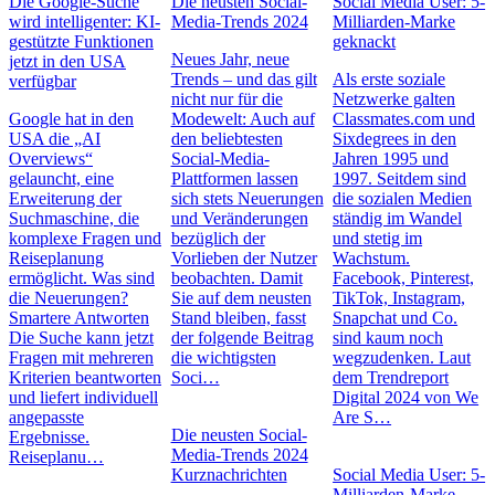
Die Google-Suche
Die neusten Social-
Social Media User: 5-
wird intelligenter: KI-
Media-Trends 2024
Milliarden-Marke
gestützte Funktionen
geknackt
Neues Jahr, neue
jetzt in den USA
Trends – und das gilt
Als erste soziale
verfügbar
nicht nur für die
Netzwerke galten
Google hat in den
Modewelt: Auch auf
Classmates.com und
USA die „AI
den beliebtesten
Sixdegrees in den
Overviews“
Social-Media-
Jahren 1995 und
gelauncht, eine
Plattformen lassen
1997. Seitdem sind
Erweiterung der
sich stets Neuerungen
die sozialen Medien
Suchmaschine, die
und Veränderungen
ständig im Wandel
komplexe Fragen und
bezüglich der
und stetig im
Reiseplanung
Vorlieben der Nutzer
Wachstum.
ermöglicht. Was sind
beobachten. Damit
Facebook, Pinterest,
die Neuerungen?
Sie auf dem neusten
TikTok, Instagram,
Smartere Antworten
Stand bleiben, fasst
Snapchat und Co.
Die Suche kann jetzt
der folgende Beitrag
sind kaum noch
Fragen mit mehreren
die wichtigsten
wegzudenken. Laut
Kriterien beantworten
Soci…
dem Trendreport
und liefert individuell
Digital 2024 von We
angepasste
Are S…
Die neusten Social-
Ergebnisse.
Media-Trends 2024
Reiseplanu…
Kurznachrichten
Social Media User: 5-
Milliarden-Marke