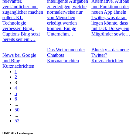
relevanter,
intelligente Aufgaben
Alternative. Aufbau
verständlicher und
zu erledigen, welche
und Funktionen der
zugänglicher machen
normalerweise nur
neuen App ähneln
sollen. KI-
von Menschen
Twitter, was daran
Technologie
erledigt werden
liegen könnte, dass
verbessert Bing-
können. Einige
mit Jack Dorsey ein
Captions Bing setzt
Unternehm…
Mitgründer sowie…
bereits seit eini…
Das Wettrennen der
Bluesky – das neue
News bei Google
Chatbots
Twitter?
und Bing
Kurznachrichten
Kurznachrichten
Kurznachrichten
1
2
3
4
5
6
...
50
...
52
OMB AG Leistungen