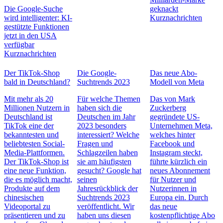
Die Google-Suche
geknackt
wird intelligenter: KI-
Kurznachrichten
gestützte Funktionen
jetzt in den USA
verfügbar
Kurznachrichten
Der TikTok-Shop
Die Google-
Das neue Abo-
bald in Deutschland?
Suchtrends 2023
Modell von Meta
Mit mehr als 20
Für welche Themen
Das von Mark
Millionen Nutzern in
haben sich die
Zuckerberg
Deutschland ist
Deutschen im Jahr
gegründete US-
TikTok eine der
2023 besonders
Unternehmen Meta,
bekanntesten und
interessiert? Welche
welches hinter
beliebtesten Social-
Fragen und
Facebook und
Media-Plattformen.
Schlagzeilen haben
Instagram steckt,
Der TikTok-Shop ist
sie am häufigsten
führte kürzlich ein
eine neue Funktion,
gesucht? Google hat
neues Abonnement
die es möglich macht,
seinen
für Nutzer und
Produkte auf dem
Jahresrückblick der
Nutzerinnen in
chinesischen
Suchtrends 2023
Europa ein. Durch
Videoportal zu
veröffentlicht. Wir
das neue
präsentieren und zu
haben uns diesen
kostenpflichtige Abo