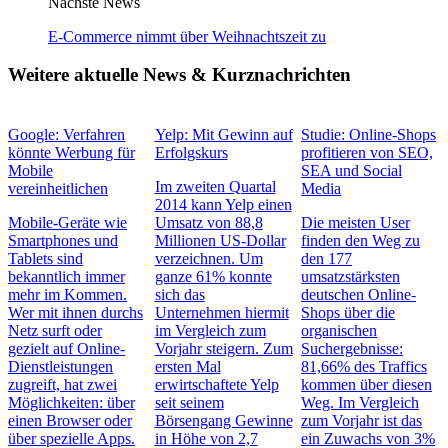
Nächste News
E-Commerce nimmt über Weihnachtszeit zu
Weitere aktuelle News & Kurznachrichten
Google: Verfahren
Yelp: Mit Gewinn auf
Studie: Online-Shops
könnte Werbung für
Erfolgskurs
profitieren von SEO,
Mobile
SEA und Social
Im zweiten Quartal
vereinheitlichen
Media
2014 kann Yelp einen
Mobile-Geräte wie
Umsatz von 88,8
Die meisten User
Smartphones und
Millionen US-Dollar
finden den Weg zu
Tablets sind
verzeichnen. Um
den 177
bekanntlich immer
ganze 61% konnte
umsatzstärksten
mehr im Kommen.
sich das
deutschen Online-
Wer mit ihnen durchs
Unternehmen hiermit
Shops über die
Netz surft oder
im Vergleich zum
organischen
gezielt auf Online-
Vorjahr steigern. Zum
Suchergebnisse:
Dienstleistungen
ersten Mal
81,66% des Traffics
zugreift, hat zwei
erwirtschaftete Yelp
kommen über diesen
Möglichkeiten: über
seit seinem
Weg. Im Vergleich
einen Browser oder
Börsengang Gewinne
zum Vorjahr ist das
über spezielle Apps.
in Höhe von 2,7
ein Zuwachs von 3%