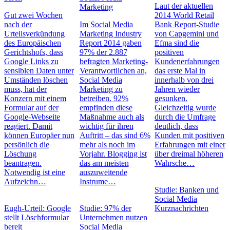
Laut der aktuellen
Marketing
Gut zwei Wochen
2014 World Retail
nach der
Im Social Media
Bank Report-Studie
Urteilsverkündung
Marketing Industry
von Capgemini und
des Europäischen
Report 2014 gaben
Efma sind die
Gerichtshofs, dass
97% der 2.887
positiven
Google Links zu
befragten Marketing-
Kundenerfahrungen
sensiblen Daten unter
Verantwortlichen an,
das erste Mal in
Umständen löschen
Social Media
innerhalb von drei
muss, hat der
Marketing zu
Jahren wieder
Konzern mit einem
betreiben. 92%
gesunken.
Formular auf der
empfinden diese
Gleichzeitig wurde
Google-Webseite
Maßnahme auch als
durch die Umfrage
reagiert. Damit
wichtig für ihren
deutlich, dass
können Europäer nun
Auftritt – das sind 6%
Kunden mit positiven
persönlich die
mehr als noch im
Erfahrungen mit einer
Löschung
Vorjahr. Blogging ist
über dreimal höheren
beantragen.
das am meisten
Wahrsche…
Notwendig ist eine
auszuweitende
Aufzeichn…
Instrume…
Studie: Banken und
Social Media
Eugh-Urteil: Google
Studie: 97% der
Kurznachrichten
stellt Löschformular
Unternehmen nutzen
bereit
Social Media