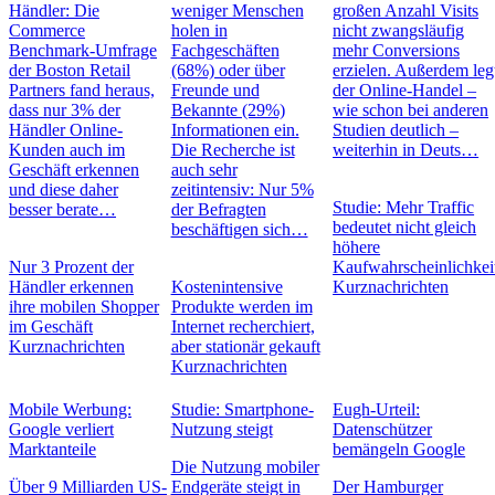
Händler: Die
weniger Menschen
großen Anzahl Visits
Commerce
holen in
nicht zwangsläufig
Benchmark-Umfrage
Fachgeschäften
mehr Conversions
der Boston Retail
(68%) oder über
erzielen. Außerdem leg
Partners fand heraus,
Freunde und
der Online-Handel –
dass nur 3% der
Bekannte (29%)
wie schon bei anderen
Händler Online-
Informationen ein.
Studien deutlich –
Kunden auch im
Die Recherche ist
weiterhin in Deuts…
Geschäft erkennen
auch sehr
und diese daher
zeitintensiv: Nur 5%
Studie: Mehr Traffic
besser berate…
der Befragten
bedeutet nicht gleich
beschäftigen sich…
höhere
Nur 3 Prozent der
Kaufwahrscheinlichkei
Händler erkennen
Kostenintensive
Kurznachrichten
ihre mobilen Shopper
Produkte werden im
im Geschäft
Internet recherchiert,
Kurznachrichten
aber stationär gekauft
Kurznachrichten
Mobile Werbung:
Studie: Smartphone-
Eugh-Urteil:
Google verliert
Nutzung steigt
Datenschützer
Marktanteile
bemängeln Google
Die Nutzung mobiler
Über 9 Milliarden US-
Endgeräte steigt in
Der Hamburger