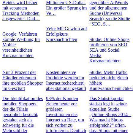
Beides wird bisher
Millionen US-Dollar.
gegenüber AdWords
mit separaten
Ein großer Sprung im
und der allgemeinen
Tracking-Methoden
Ve…
Suche (Universal
ausgewertet. Dad…
Search), so die Studie
“SEO, S…
Yelp: Mit Gewinn auf
Google: Verfahren
Erfolgskurs
könnte Werbung für
Kurznachrichten
Studie: Online-Shops
Mobile
profitieren von SEO,
vereinheitlichen
SEA und Social
Kurznachrichten
Media
Kurznachrichten
Nur 3 Prozent der
Kostenintensive
Studie: Mehr Traffic
Händler erkennen
Produkte werden im
bedeutet nicht gleich
ihre mobilen Shopper
Internet recherchiert,
höhere
im Geschäft
aber stationär gekauft
Kaufwahrscheinlichkei
Die Identifikation des
93% der Kunden
Das Statistikportal
mobilen Shoppers,
ziehen heute vor
statista legt in seiner
der die Filiale
größeren
aktuellen Studie
persönlich besucht,
Investitionen das
„Online Shops 2014 –
gestaltet sich als
Internet zu Rate, um
Was macht Shops
schwierig für die
sich vorher zu
erfolgreich?“ offen,
Mehrzahl der
informieren. Deutlich
dass Shops mit einer