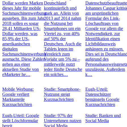
Dollar werden Marken
Deutschland
Datenschutzbeauftragt
dieses Jahr für mobile
kontinuierlich und
Johannes Caspar kritisi
Suchmaschinenwerbung
stark an. Allein von
am ursprünglichen
ausgeben. Bis zum Jahr
2013 auf 2014 nahm
Formular des Link-
2018 sollen es sogar
die Nutzung bei
Löschauftrags von
28,41 Milliarden US-
Smartphones um ein
Google vor allem die
Dollar werden, was
Viertel zu, von 40%
Notwendigkeit, zur
85,9% der US-
auf 50% der
Identifikation einen
amerikanischen
Deutschen. Auch die
Lichtbildausweis
digitalen
Tablets legen im
anhängen zu müssen.
Suchmaschinenwerbung
Vergleich zum
Dies sei in Deutschlan
ausmacht. Diese Zahlen
Vorjahr um 5% zu –
aufgrund des
gehen aus einer
mittlerweile nutzt
Personalsausweisgeset
aktuellen Studie von
jeder fünfte Deutsche
unzulässig. Außerdem
eMarketer he…
ein solches…
k…
Mobile Werbung:
Studie: Smartphone-
Eugh-Urteil:
Google verliert
Nutzung steigt
Datenschützer
Marktanteile
Kurznachrichten
bemängeln Google
Kurznachrichten
Kurznachrichten
Eugh-Urteil: Google
Studie: 97% der
Studie: Banken und
stellt Löschformular
Unternehmen nutzen
Social Media
bereit
Social Media