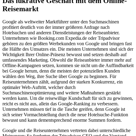
Das lukrative Geschäft mit dem Online-
Reisemarkt
Google als weltweiter Marktführer unter den Suchmaschinen
profitiert deutlich von der immer größeren Anfrage nach
Hotelsuchen und anderen Dienstleistungen der Reiseanbieter.
Unternehmen wie Booking.com Expedia.de oder Tripadvisor
gehören zu den größten Werbekunden von Google und bringen fast
die Hälfte des Umsatzes ein. Die meisten Unternehmen sind sich der
Wichtigkeit Ihrer Online-Präsenz bewusst und setzen deshalb auf
umfassendes Marketing. Obwohl die Reiseanbieter immer mehr auf
Offline-Kampagnen setzen, kommen sie nicht um die Auffindbarkeit
bei Google herum, denn die meisten der potenziellen Kunden
wählen den Weg, ihre Suche über Google zu beginnen. Für
Reiseunternehmen zählt, aufgrund der starken Konkurrenz, ein
optimaler Web-Auftritt, welcher durch
Suchmaschinenoptimierung und weitere Maßnahmen gestärkt
werden kann. Um die reisewillige Kundschaft für sich zu gewinnen,
reicht es nicht aus, allein das Google-Ranking zu verbessern.
Unternehmen müssen tief in die Tasche greifen, denn Google ist
sich seiner Vormachtstellung durch die neue Hotelsuche-Funktion
bewusst und kann dementsprechend enorme Summen fordern.
Google und die Reiseunternehmen vertreten dabei unterschiedliche
Meinungen: So forderten der Tripadvisor-CEO und der Vorstand