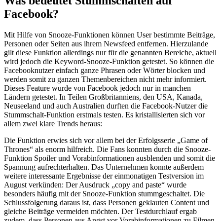
Was bedeutet Stummschalten auf
Facebook?
Mit Hilfe von Snooze-Funktionen können User bestimmte Beiträge,
Personen oder Seiten aus ihrem Newsfeed entfernen. Hierzulande
gilt diese Funktion allerdings nur für die genannten Bereiche, aktuell
wird jedoch die Keyword-Snooze-Funktion getestet. So können die
Facebooknutzer einfach ganze Phrasen oder Wörter blocken und
werden somit zu ganzen Themenbereichen nicht mehr informiert.
Dieses Feature wurde von Facebook jedoch nur in manchen
Ländern getestet. In Teilen Großbritanniens, den USA, Kanada,
Neuseeland und auch Australien durften die Facebook-Nutzer die
Stummschalt-Funktion erstmals testen. Es kristallisierten sich vor
allem zwei klare Trends heraus:
Die Funktion erwies sich vor allem bei der Erfolgsserie „Game of
Thrones“ als enorm hilfreich. Die Fans konnten durch die Snooze-
Funktion Spoiler und Vorabinformationen ausblenden und somit die
Spannung aufrechterhalten. Das Unternehmen konnte außerdem
weitere interessante Ergebnisse der einmonatigen Testversion im
August verkünden: Der Ausdruck „copy and paste“ wurde
besonders häufig mit der Snooze-Funktion stummgeschaltet. Die
Schlussfolgerung daraus ist, dass Personen geklauten Content und
gleiche Beiträge vermeiden möchten. Der Testdurchlauf ergab
zudem, dass Personen aus Angst vor Vorabinformationen zu Filmen