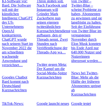
KI-Software vor:
Thron stoßen soll.
von Twitter –
Bard. Die Software
Nach Facebook und
Twitter-Blue –
soll mit der
Instagram will
scheint Probleme zu
künstlichen
Gründer Mark
haben, Abonnenten
Intelligenz ChatGPT
Zuckerberg nun
zu gewinnen und sie
des US-
seinen eigenen
langfristig zu halten.
Unternehmens
twitterähnlichen
Seit der Einführung
OpenAI
Kurznachrichtendienst
von Twitter Blue im
konkurrieren.
aufbauen, den er
vergangenen
ChatGPT wurde
Threads nennt. Zwei
November durch
nach seinem Start im
Stunden nach
Elon Musk konnten
November 2022 die
Veröffentlichung der
bis Ende April nur
am schnellsten
Threads-App wa…
640.000 Nutzer und
wachsende
Nutzerinnen
Anwendung und
überzeugt werden…
Twitter gegen Meta:
verzeichnet…
Der Kampf um die
Social-Media-Spitze
News bei Twitter-
Googles Chatbot
Kurznachrichten
Blue: Mehr als die
Bard kommt nach
Hälfte der früheren
Deutschland
Abonnenten springt
Kurznachrichten
ab
Kurznachrichten
TikTok-News:
Google launcht neues
Google testet