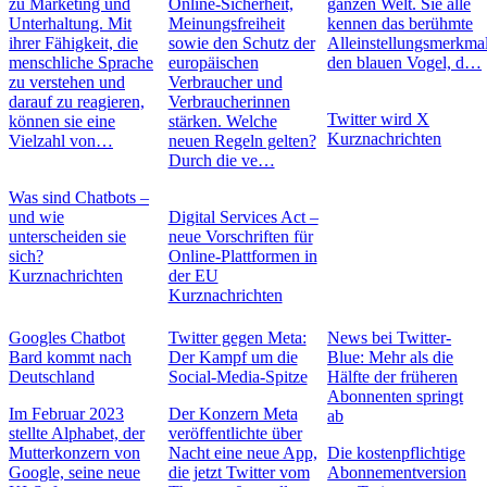
zu Marketing und
Online-Sicherheit,
ganzen Welt. Sie alle
Unterhaltung. Mit
Meinungsfreiheit
kennen das berühmte
ihrer Fähigkeit, die
sowie den Schutz der
Alleinstellungsmerkmal
menschliche Sprache
europäischen
den blauen Vogel, d…
zu verstehen und
Verbraucher und
darauf zu reagieren,
Verbraucherinnen
Twitter wird X
können sie eine
stärken. Welche
Kurznachrichten
Vielzahl von…
neuen Regeln gelten?
Durch die ve…
Was sind Chatbots –
und wie
Digital Services Act –
unterscheiden sie
neue Vorschriften für
sich?
Online-Plattformen in
Kurznachrichten
der EU
Kurznachrichten
Googles Chatbot
Twitter gegen Meta:
News bei Twitter-
Bard kommt nach
Der Kampf um die
Blue: Mehr als die
Deutschland
Social-Media-Spitze
Hälfte der früheren
Abonnenten springt
Im Februar 2023
Der Konzern Meta
ab
stellte Alphabet, der
veröffentlichte über
Mutterkonzern von
Nacht eine neue App,
Die kostenpflichtige
Google, seine neue
die jetzt Twitter vom
Abonnementversion