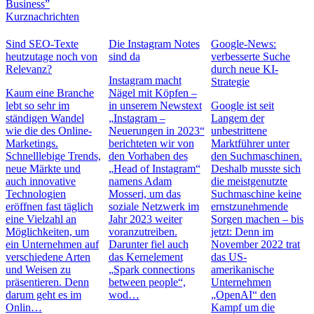
Business”
Kurznachrichten
Sind SEO-Texte
Die Instagram Notes
Google-News:
heutzutage noch von
sind da
verbesserte Suche
Relevanz?
durch neue KI-
Instagram macht
Strategie
Kaum eine Branche
Nägel mit Köpfen –
lebt so sehr im
in unserem Newstext
Google ist seit
ständigen Wandel
„Instagram –
Langem der
wie die des Online-
Neuerungen in 2023“
unbestrittene
Marketings.
berichteten wir von
Marktführer unter
Schnelllebige Trends,
den Vorhaben des
den Suchmaschinen.
neue Märkte und
„Head of Instagram“
Deshalb musste sich
auch innovative
namens Adam
die meistgenutzte
Technologien
Mosseri, um das
Suchmaschine keine
eröffnen fast täglich
soziale Netzwerk im
ernstzunehmende
eine Vielzahl an
Jahr 2023 weiter
Sorgen machen – bis
Möglichkeiten, um
voranzutreiben.
jetzt: Denn im
ein Unternehmen auf
Darunter fiel auch
November 2022 trat
verschiedene Arten
das Kernelement
das US-
und Weisen zu
„Spark connections
amerikanische
präsentieren. Denn
between people“,
Unternehmen
darum geht es im
wod…
„OpenAI“ den
Onlin…
Kampf um die