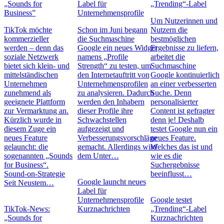
„Sounds for
Label für
„Trending“-Label
Business”
Unternehmensprofile
Um Nutzerinnen und
TikTok möchte
Schon im Juni begann
Nutzern die
kommerzieller
die Suchmaschine
bestmöglichen
werden – denn das
Google ein neues Widget
Ergebnisse zu liefern,
soziale Netzwerk
namens „Profile
arbeitet die
bietet sich klein- und
Strength“ zu testen, um
Suchmaschine
mittelständischen
den Internetauftritt von
Google kontinuierlich
Unternehmen
Unternehmensprofilen
an einer verbesserten
zunehmend als
zu analysieren. Dadurch
Suche. Denn
geeignete Plattform
werden den Inhabern
personalisierter
zur Vermarktung an.
dieser Profile ihre
Content ist gefragter
Kürzlich wurde in
Schwachstellen
denn je! Deshalb
diesem Zuge ein
aufgezeigt und
testet Google nun ein
neues Feature
Verbesserungsvorschläge
neues Feature.
gelauncht: die
gemacht. Allerdings wird
Welches das ist und
sogenannten „Sounds
dem Unter…
wie es die
for Business“.
Suchergebnisse
Sound-on-Strategie
beeinflusst…
Google launcht neues
Seit Neustem…
Label für
Unternehmensprofile
Google testet
TikTok-News:
Kurznachrichten
„Trending“-Label
„Sounds for
Kurznachrichten