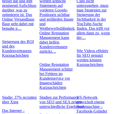
besser dar und gibt
werden kritische
Clips nicht
genügend Aufschluss
Statements auf
unterzugehen, muss
darüber, was zu
vorderen Google-
man Strategien zur
optimieren ist. Das
Positionen sichtbar
Steigerung der
Online Versandhaus
und gefährden Image
Sichtbarkeit in der
Baur geht dabei mit
und
YouTube-Suche
beinahe p…
Wettbewerbsfähigkeit.
finden. Das trifft vor
Online Reputation
allem dann zu, wenn
Management kann
der…
Steigerung des ROI
dabei helfen,
und des
Kundenvertrauen
Kundenvertrauens
Wie Videos effektiv
zurückz…
Kurznachrichten
für SEO genutzt
werden können
Online Reputation
Kurznachrichten
Management schützt
bei Fehlern im
Kundenservice vor
Imageschäden
Kurznachrichten
Studie: 37% recruiten
Studien zur Performance
US-Network
über Xing
von SEO und SEA zeigen
entwickelt eigene
unterschiedliche Ergebnisse
Suchmaschine –
Das Internet –
Facebook-Gründer