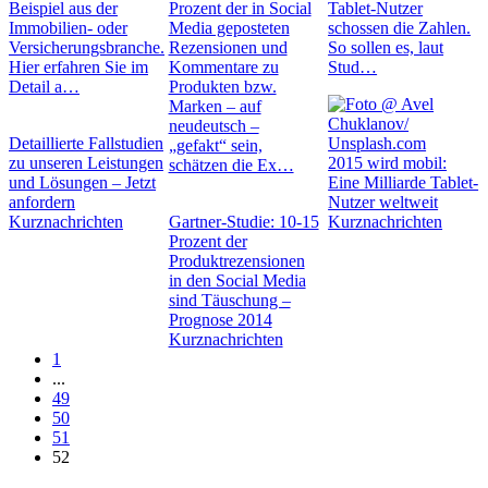
Beispiel aus der
Prozent der in Social
Tablet-Nutzer
Immobilien- oder
Media geposteten
schossen die Zahlen.
Versicherungsbranche.
Rezensionen und
So sollen es, laut
Hier erfahren Sie im
Kommentare zu
Stud…
Detail a…
Produkten bzw.
Marken – auf
neudeutsch –
Detaillierte Fallstudien
„gefakt“ sein,
zu unseren Leistungen
2015 wird mobil:
schätzen die Ex…
und Lösungen – Jetzt
Eine Milliarde Tablet-
anfordern
Nutzer weltweit
Kurznachrichten
Gartner-Studie: 10-15
Kurznachrichten
Prozent der
Produktrezensionen
in den Social Media
sind Täuschung –
Prognose 2014
Kurznachrichten
1
...
49
50
51
52