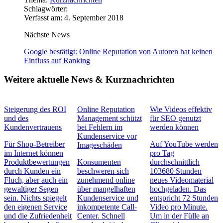
Schlagwörter:
Verfasst am: 4. September 2018
Nächste News
Google bestätigt: Online Reputation von Autoren hat keinen
Einfluss auf Ranking
Weitere aktuelle News & Kurznachrichten
Steigerung des ROI
Online Reputation
Wie Videos effektiv
und des
Management schützt
für SEO genutzt
Kundenvertrauens
bei Fehlern im
werden können
Kundenservice vor
Für Shop-Betreiber
Auf YouTube werden
Imageschäden
im Internet können
pro Tag
Produktbewertungen
Konsumenten
durchschnittlich
durch Kunden ein
beschweren sich
103680 Stunden
Fluch, aber auch ein
zunehmend online
neues Videomaterial
gewaltiger Segen
über mangelhaften
hochgeladen. Das
sein. Nichts spiegelt
Kundenservice und
entspricht 72 Stunden
den eigenen Service
inkompetente Call-
Video pro Minute.
und die Zufriedenheit
Center. Schnell
Um in der Fülle an