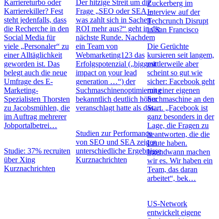
Karriereturbo oder
Der hitzige Streit um die
Zuckerberg im
Karrierekiller? Fest
Frage „SEO oder SEA –
Interview auf der
steht jedenfalls, dass
was zahlt sich in Sachen
Techcrunch Disrupt
die Recherche in den
ROI mehr aus?“ geht in die
in San Francisco
Social Media für
nächste Runde. Nachdem
viele „Personaler“ zu
ein Team von
Die Gerüchte
einer Alltäglichkeit
Webmarketing123 das
kursieren seit langem,
geworden ist. Das
Erfolgspotenzial („biggest
mittlerweile aber
belegt auch die neue
impact on your lead
scheint so gut wie
Umfrage des E-
generation …“) der
sicher: Facebook geht
Marketing-
Suchmaschinenoptimierung
mit einer eigenen
Spezialisten Thorsten
bekanntlich deutlich höher
Suchmaschine an den
zu Jacobsmühlen, die
veranschlagt hatte als das…
Start. „Facebook ist
im Auftrag mehrerer
ganz besonders in der
Jobportalbetrei…
Lage, die Fragen zu
Studien zur Performance
beantworten, die die
von SEO und SEA zeigen
Leute haben.
Studie: 37% recruiten
unterschiedliche Ergebnisse
Irgendwann machen
über Xing
Kurznachrichten
wir es. Wir haben ein
Kurznachrichten
Team, das daran
arbeitet“, bek…
US-Network
entwickelt eigene