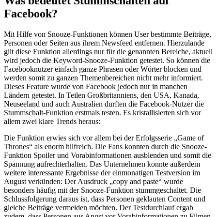
Was bedeutet Stummschalten auf
Facebook?
Mit Hilfe von Snooze-Funktionen können User bestimmte Beiträge,
Personen oder Seiten aus ihrem Newsfeed entfernen. Hierzulande
gilt diese Funktion allerdings nur für die genannten Bereiche, aktuell
wird jedoch die Keyword-Snooze-Funktion getestet. So können die
Facebooknutzer einfach ganze Phrasen oder Wörter blocken und
werden somit zu ganzen Themenbereichen nicht mehr informiert.
Dieses Feature wurde von Facebook jedoch nur in manchen
Ländern getestet. In Teilen Großbritanniens, den USA, Kanada,
Neuseeland und auch Australien durften die Facebook-Nutzer die
Stummschalt-Funktion erstmals testen. Es kristallisierten sich vor
allem zwei klare Trends heraus:
Die Funktion erwies sich vor allem bei der Erfolgsserie „Game of
Thrones“ als enorm hilfreich. Die Fans konnten durch die Snooze-
Funktion Spoiler und Vorabinformationen ausblenden und somit die
Spannung aufrechterhalten. Das Unternehmen konnte außerdem
weitere interessante Ergebnisse der einmonatigen Testversion im
August verkünden: Der Ausdruck „copy and paste“ wurde
besonders häufig mit der Snooze-Funktion stummgeschaltet. Die
Schlussfolgerung daraus ist, dass Personen geklauten Content und
gleiche Beiträge vermeiden möchten. Der Testdurchlauf ergab
zudem, dass Personen aus Angst vor Vorabinformationen zu Filmen