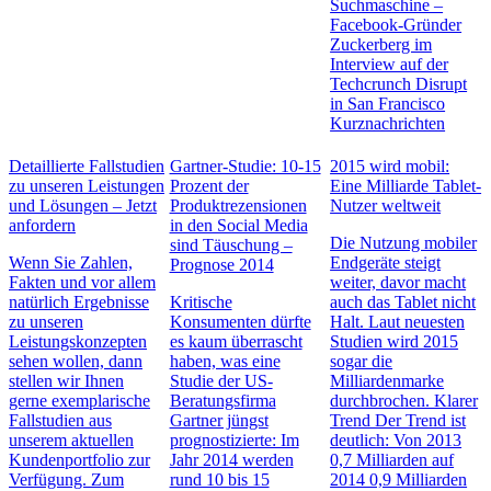
Suchmaschine –
Facebook-Gründer
Zuckerberg im
Interview auf der
Techcrunch Disrupt
in San Francisco
Kurznachrichten
Detaillierte Fallstudien
Gartner-Studie: 10-15
2015 wird mobil:
zu unseren Leistungen
Prozent der
Eine Milliarde Tablet-
und Lösungen – Jetzt
Produktrezensionen
Nutzer weltweit
anfordern
in den Social Media
Die Nutzung mobiler
sind Täuschung –
Wenn Sie Zahlen,
Endgeräte steigt
Prognose 2014
Fakten und vor allem
weiter, davor macht
natürlich Ergebnisse
Kritische
auch das Tablet nicht
zu unseren
Konsumenten dürfte
Halt. Laut neuesten
Leistungskonzepten
es kaum überrascht
Studien wird 2015
sehen wollen, dann
haben, was eine
sogar die
stellen wir Ihnen
Studie der US-
Milliardenmarke
gerne exemplarische
Beratungsfirma
durchbrochen. Klarer
Fallstudien aus
Gartner jüngst
Trend Der Trend ist
unserem aktuellen
prognostizierte: Im
deutlich: Von 2013
Kundenportfolio zur
Jahr 2014 werden
0,7 Milliarden auf
Verfügung. Zum
rund 10 bis 15
2014 0,9 Milliarden