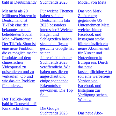
bald in Deutschland?
Suchtrends 2023
Modell von Meta
Mit mehr als 20
Für welche Themen
Das von Mark
Millionen Nutzern in
haben sich die
Zuckerberg
Deutschland ist
Deutschen im Jahr
gegründete US-
TikTok eine der
2023 besonders
Unternehmen Meta,
bekanntesten und
interessiert? Welche
welches hinter
beliebtesten Social-
Fragen und
Facebook und
Media-Plattformen.
Schlagzeilen haben
Instagram steckt,
Der TikTok-Shop ist
sie am häufigsten
führte kürzlich ein
eine neue Funktion,
gesucht? Google hat
neues Abonnement
die es möglich macht,
seinen
für Nutzer und
Produkte auf dem
Jahresrückblick der
Nutzerinnen in
chinesischen
Suchtrends 2023
Europa ein. Durch
Videoportal zu
veröffentlicht. Wir
das neue
präsentieren und zu
haben uns diesen
kostenpflichtige Abo
verkaufen. Ob und
angeschaut und
soll eine werbefreie
wie das ein Problem
einige spannende
Version von
für andere…
Erkenntnisse
Facebook und
gewonnen. Die Top-
Instagram zur
Sc…
Verfügung stehen.
Der TikTok-Shop
Wie e…
bald in Deutschland?
Kurznachrichten
Die Google-
Suchtrends 2023
Das neue Abo-