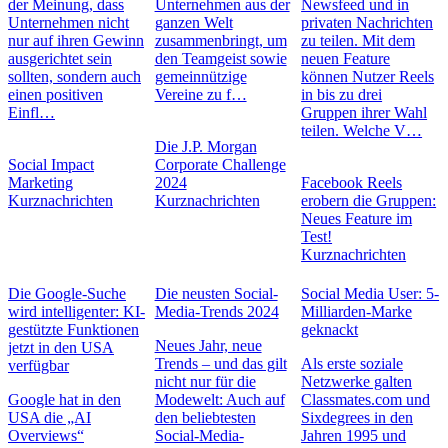
der Meinung, dass
Unternehmen aus der
Newsfeed und in
Unternehmen nicht
ganzen Welt
privaten Nachrichten
nur auf ihren Gewinn
zusammenbringt, um
zu teilen. Mit dem
ausgerichtet sein
den Teamgeist sowie
neuen Feature
sollten, sondern auch
gemeinnützige
können Nutzer Reels
einen positiven
Vereine zu f…
in bis zu drei
Einfl…
Gruppen ihrer Wahl
teilen. Welche V…
Die J.P. Morgan
Social Impact
Corporate Challenge
Marketing
2024
Facebook Reels
Kurznachrichten
Kurznachrichten
erobern die Gruppen:
Neues Feature im
Test!
Kurznachrichten
Die Google-Suche
Die neusten Social-
Social Media User: 5-
wird intelligenter: KI-
Media-Trends 2024
Milliarden-Marke
gestützte Funktionen
geknackt
Neues Jahr, neue
jetzt in den USA
Trends – und das gilt
Als erste soziale
verfügbar
nicht nur für die
Netzwerke galten
Google hat in den
Modewelt: Auch auf
Classmates.com und
USA die „AI
den beliebtesten
Sixdegrees in den
Overviews“
Social-Media-
Jahren 1995 und