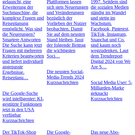
gelauncht, eine
Plattformen lassen
1997. Seitdem sind
Erweiterung der
sich stets Neuerungen
die sozialen Medien
Suchmaschine, die
und Veränderungen
ständig im Wandel
komplexe Fragen und
bezüglich der
und stetig im
Reiseplanung
Vorlieben der Nutzer
Wachstum.
ermöglicht. Was sind
beobachten. Damit
Facebook, Pinterest,
die Neuerungen?
Sie auf dem neusten
TikTok, Instagram,
Smartere Antworten
Stand bleiben, fasst
Snapchat und Co.
Die Suche kann jetzt
der folgende Beitrag
sind kaum noch
Fragen mit mehreren
die wichtigsten
wegzudenken. Laut
Kriterien beantworten
Soci…
dem Trendreport
und liefert individuell
Digital 2024 von We
angepasste
Are S…
Die neusten Social-
Ergebnisse.
Media-Trends 2024
Reiseplanu…
Kurznachrichten
Social Media User: 5-
Milliarden-Marke
Die Google-Suche
geknackt
wird intelligenter: KI-
Kurznachrichten
gestützte Funktionen
jetzt in den USA
verfügbar
Kurznachrichten
Der TikTok-Shop
Die Google-
Das neue Abo-