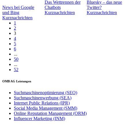
Das Wettrennen der
Bluesky – das neue
News bei Google
Chatbots
Twitter?
und Bing
Kurznachrichten
Kurznachrichten
Kurznachrichten
1
2
3
4
5
6
...
50
...
52
OMB AG Leistungen
Suchmaschinenoptimierung (SEO)
Suchmaschinenwerbung (SEA)
Internet Public Relations (IPR)
Social Media Management (SMM)
Online Reputation Management (ORM)
Influencer Marketing (INM)