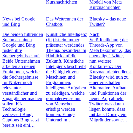
Kurznachrichten
Modell von Meta
Kurznachrichten
News bei Google
Das Wettrennen der
Bluesky – das neue
und Bing
Chatbots
Twitter?
Die beiden führenden
Künstliche Intelligenz
Nach
Suchmaschinen
(KI) ist ein immer
Veröffentlichung der
Google und Bing
präsenter werdendes
Threads-App von
rüsten ihre
Thema, besonders im
Meta bekommt X, das
Suchergebnisse auf.
Hinblick auf die
ehemalige Twitter,
Beide Unternehmen
Zukunft. Künstliche
nun weitere
arbeiten an neuen
Intelligenz beschreibt
Konkurrenz: Der
Funktionen, welche
die Fähigkeit von
Kurznachrichtendienst
die Suchergebnisse
Maschinen und
Bluesky wird nun zu
für Nutzer noch
Programmen,
einer ernsthaften
relevanter,
intelligente Aufgaben
Alternative. Aufbau
verständlicher und
zu erledigen, welche
und Funktionen der
zugänglicher machen
normalerweise nur
neuen App ähneln
sollen. KI-
von Menschen
Twitter, was daran
Technologie
erledigt werden
liegen könnte, dass
verbessert Bing-
können. Einige
mit Jack Dorsey ein
Captions Bing setzt
Unternehm…
Mitgründer sowie…
bereits seit eini…