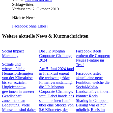
Schlagwörter:
Verfasst am: 2. Oktober 2019
Nächste News
Facebook ohne Likes?
Weitere aktuelle News & Kurznachrichten
Social Impact
Die J.P. Morgan
Facebook Reels
Marketing
Corporate Challenge
erobern die Gruppen:
2024
Neues Feature im
Soziale und
Test!
wirtschaftliche
Am 5. Juni 2024 fand
Herausforderungen –
in Frankfurt erneut
Facebook testet
von der Klimakrise
die weltweit größte
aktuell eine neue
bis zur sozialen
Firmenveranstaltung,
Funktion, welche die
Ungleichheit –
die J.P. Morgan
Social-Media-
gewinnen in unserer
Corporate Challenge,
Landschaft verändern
Gesellschaft
statt. Dabei handelt es
könnte: Reels
zunehmend an
sich um einen Lauf
Sharing in Gruppen.
Bedeutung. Viele
über eine Strecke von
Bislang war es nur
Menschen sind daher
5,6 Kilometer, der
möglich, Reels im