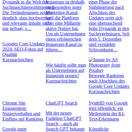
Dynamik in die Welt der
Instagram ist deshalb
einer Phase der
Suchmaschinenoptimierung.
ein besonders guter
Stabilisierung nach
Die Veränderungen zeigten
Marketing-Kanal,
Abschluss des
deutlich, dass hochwertige
weil die Plattform
Updates zeigt sich
und relevante Inhalte nicht
über eine Milliarde
eine überraschend
nur gefragt, s…
aktive Nutzer hat.
hohe Dynamik in den
Um als Unternehmen
Suchergebnissen. Seit
einen erfolgreichen
dem 5. Dezember
Googles Core-Updates
Instagram-Kanal zu
sind verstärkte
2024: SEO-Fokus auf
führen…
Schwankung…
Qualität
Kurznachrichten
Wie häufig sollte man
als Unternehmen auf
Instagram posten?
Bewegte Rankings
Kurznachrichten
nach Abschluss des
Google Core Updates
Kurznachrichten
Chrome Site
ChatGPT Search
SynthID von Google
Engagement:
jetzt öffentlich: ein
Mit der neuen
Nutzerverhalten und
Meilenstein der KI-
Funktion ChatGPT
Einfluss auf Rankings
Text-Erkennung
Search – auch als
Google nutzt
Search GPT bekannt
Künstliche