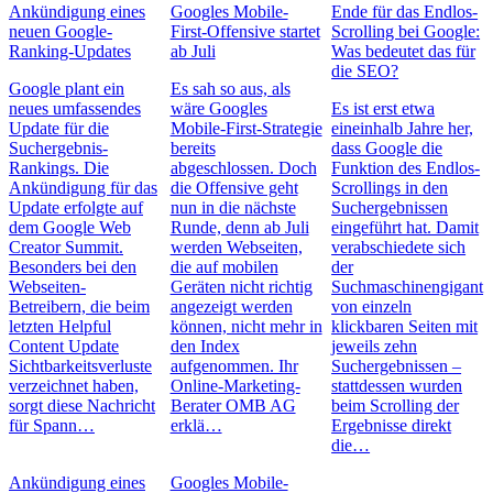
Ankündigung eines
Googles Mobile-
Ende für das Endlos-
neuen Google-
First-Offensive startet
Scrolling bei Google:
Ranking-Updates
ab Juli
Was bedeutet das für
die SEO?
Google plant ein
Es sah so aus, als
neues umfassendes
wäre Googles
Es ist erst etwa
Update für die
Mobile-First-Strategie
eineinhalb Jahre her,
Suchergebnis-
bereits
dass Google die
Rankings. Die
abgeschlossen. Doch
Funktion des Endlos-
Ankündigung für das
die Offensive geht
Scrollings in den
Update erfolgte auf
nun in die nächste
Suchergebnissen
dem Google Web
Runde, denn ab Juli
eingeführt hat. Damit
Creator Summit.
werden Webseiten,
verabschiedete sich
Besonders bei den
die auf mobilen
der
Webseiten-
Geräten nicht richtig
Suchmaschinengigant
Betreibern, die beim
angezeigt werden
von einzeln
letzten Helpful
können, nicht mehr in
klickbaren Seiten mit
Content Update
den Index
jeweils zehn
Sichtbarkeitsverluste
aufgenommen. Ihr
Suchergebnissen –
verzeichnet haben,
Online-Marketing-
stattdessen wurden
sorgt diese Nachricht
Berater OMB AG
beim Scrolling der
für Spann…
erklä…
Ergebnisse direkt
die…
Ankündigung eines
Googles Mobile-