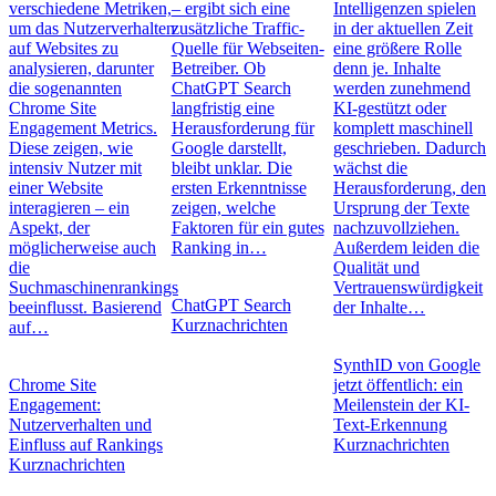
verschiedene Metriken,
– ergibt sich eine
Intelligenzen spielen
um das Nutzerverhalten
zusätzliche Traffic-
in der aktuellen Zeit
auf Websites zu
Quelle für Webseiten-
eine größere Rolle
analysieren, darunter
Betreiber. Ob
denn je. Inhalte
die sogenannten
ChatGPT Search
werden zunehmend
Chrome Site
langfristig eine
KI-gestützt oder
Engagement Metrics.
Herausforderung für
komplett maschinell
Diese zeigen, wie
Google darstellt,
geschrieben. Dadurch
intensiv Nutzer mit
bleibt unklar. Die
wächst die
einer Website
ersten Erkenntnisse
Herausforderung, den
interagieren – ein
zeigen, welche
Ursprung der Texte
Aspekt, der
Faktoren für ein gutes
nachzuvollziehen.
möglicherweise auch
Ranking in…
Außerdem leiden die
die
Qualität und
Suchmaschinenrankings
Vertrauenswürdigkeit
ChatGPT Search
beeinflusst. Basierend
der Inhalte…
Kurznachrichten
auf…
SynthID von Google
Chrome Site
jetzt öffentlich: ein
Engagement:
Meilenstein der KI-
Nutzerverhalten und
Text-Erkennung
Einfluss auf Rankings
Kurznachrichten
Kurznachrichten