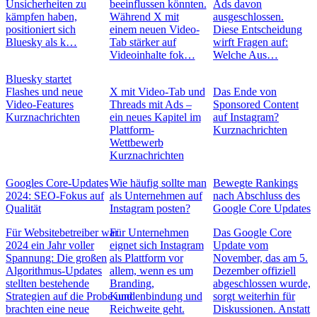
Unsicherheiten zu
beeinflussen könnten.
Ads davon
kämpfen haben,
Während X mit
ausgeschlossen.
positioniert sich
einem neuen Video-
Diese Entscheidung
Bluesky als k…
Tab stärker auf
wirft Fragen auf:
Videoinhalte fok…
Welche Aus…
Bluesky startet
Flashes und neue
X mit Video-Tab und
Das Ende von
Video-Features
Threads mit Ads –
Sponsored Content
Kurznachrichten
ein neues Kapitel im
auf Instagram?
Plattform-
Kurznachrichten
Wettbewerb
Kurznachrichten
Googles Core-Updates
Wie häufig sollte man
Bewegte Rankings
2024: SEO-Fokus auf
als Unternehmen auf
nach Abschluss des
Qualität
Instagram posten?
Google Core Updates
Für Websitebetreiber war
Für Unternehmen
Das Google Core
2024 ein Jahr voller
eignet sich Instagram
Update vom
Spannung: Die großen
als Plattform vor
November, das am 5.
Algorithmus-Updates
allem, wenn es um
Dezember offiziell
stellten bestehende
Branding,
abgeschlossen wurde,
Strategien auf die Probe und
Kundenbindung und
sorgt weiterhin für
brachten eine neue
Reichweite geht.
Diskussionen. Anstatt