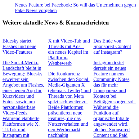
Neues Feature bei Facebook: So will das Unternehmen gegen
Fake News vorgehen
Weitere aktuelle News & Kurznachrichten
Bluesky startet
X mit Video-Tab und
Das Ende von
Flashes und neue
Threads mit Ads –
Sponsored Content
Video-Features
ein neues Kapitel im
auf Instagram?
Plattform-
Die Social-Media-
Instagram testet
Wettbewerb
Landschaft bleibt in
derzeit ein neues
Bewegung: Bluesky
Die Konkurrenz
Feature namens
erweitert sein
zwischen den Social-
Community Notes,
Angebot um Flashes,
Media-Giganten X
das für mehr
einer neuen App für
(ehemals Twitter) und
Transparenz und
Kurzvideos und
Threads von Meta
Kontext bei
Fotos, sowie um
spitzt sich weiter zu.
Beiträgen sorgen soll.
personalisierbare
Beide Plattformen
Während die
Video-Feeds.
präsentieren neue
Funktion auf
Während etablierte
Features, die das
organische Inhalte
Plattformen wie X,
Nutzerverhalten und
angewendet wird,
TikTok und
den Werbemarkt
bleiben Sponsored
Instagram mit
nachhaltig
Content und Paid