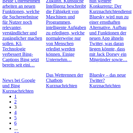
Beide Unternehmen
Zukunft. Künstliche
nun weitere
arbeiten an neuen
Intelligenz beschreibt
Konkurrenz: Der
Funktionen, welche
die Fähigkeit von
Kurznachrichtendienst
die Suchergebnisse
Maschinen und
Bluesky wird nun zu
für Nutzer noch
Programmen,
einer ernsthaften
relevanter,
intelligente Aufgaben
Alternative. Aufbau
verständlicher und
zu erledigen, welche
und Funktionen der
zugänglicher machen
normalerweise nur
neuen App ähneln
sollen. KI-
von Menschen
Twitter, was daran
Technologie
erledigt werden
liegen könnte, dass
verbessert Bing-
können. Einige
mit Jack Dorsey ein
Captions Bing setzt
Unternehm…
Mitgründer sowie…
bereits seit eini…
Das Wettrennen der
Bluesky – das neue
News bei Google
Chatbots
Twitter?
und Bing
Kurznachrichten
Kurznachrichten
Kurznachrichten
1
2
3
4
5
6
...