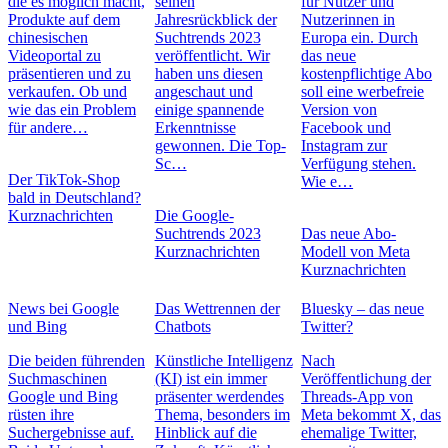
die es möglich macht,
seinen
für Nutzer und
Produkte auf dem
Jahresrückblick der
Nutzerinnen in
chinesischen
Suchtrends 2023
Europa ein. Durch
Videoportal zu
veröffentlicht. Wir
das neue
präsentieren und zu
haben uns diesen
kostenpflichtige Abo
verkaufen. Ob und
angeschaut und
soll eine werbefreie
wie das ein Problem
einige spannende
Version von
für andere…
Erkenntnisse
Facebook und
gewonnen. Die Top-
Instagram zur
Sc…
Verfügung stehen.
Der TikTok-Shop
Wie e…
bald in Deutschland?
Kurznachrichten
Die Google-
Suchtrends 2023
Das neue Abo-
Kurznachrichten
Modell von Meta
Kurznachrichten
News bei Google
Das Wettrennen der
Bluesky – das neue
und Bing
Chatbots
Twitter?
Die beiden führenden
Künstliche Intelligenz
Nach
Suchmaschinen
(KI) ist ein immer
Veröffentlichung der
Google und Bing
präsenter werdendes
Threads-App von
rüsten ihre
Thema, besonders im
Meta bekommt X, das
Suchergebnisse auf.
Hinblick auf die
ehemalige Twitter,