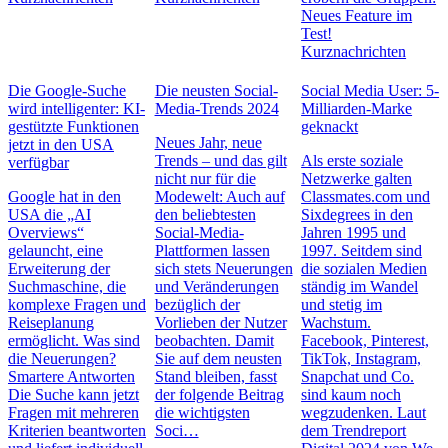
Neues Feature im
Test!
Kurznachrichten
Die Google-Suche
Die neusten Social-
Social Media User: 5-
wird intelligenter: KI-
Media-Trends 2024
Milliarden-Marke
gestützte Funktionen
geknackt
Neues Jahr, neue
jetzt in den USA
Trends – und das gilt
Als erste soziale
verfügbar
nicht nur für die
Netzwerke galten
Google hat in den
Modewelt: Auch auf
Classmates.com und
USA die „AI
den beliebtesten
Sixdegrees in den
Overviews“
Social-Media-
Jahren 1995 und
gelauncht, eine
Plattformen lassen
1997. Seitdem sind
Erweiterung der
sich stets Neuerungen
die sozialen Medien
Suchmaschine, die
und Veränderungen
ständig im Wandel
komplexe Fragen und
bezüglich der
und stetig im
Reiseplanung
Vorlieben der Nutzer
Wachstum.
ermöglicht. Was sind
beobachten. Damit
Facebook, Pinterest,
die Neuerungen?
Sie auf dem neusten
TikTok, Instagram,
Smartere Antworten
Stand bleiben, fasst
Snapchat und Co.
Die Suche kann jetzt
der folgende Beitrag
sind kaum noch
Fragen mit mehreren
die wichtigsten
wegzudenken. Laut
Kriterien beantworten
Soci…
dem Trendreport