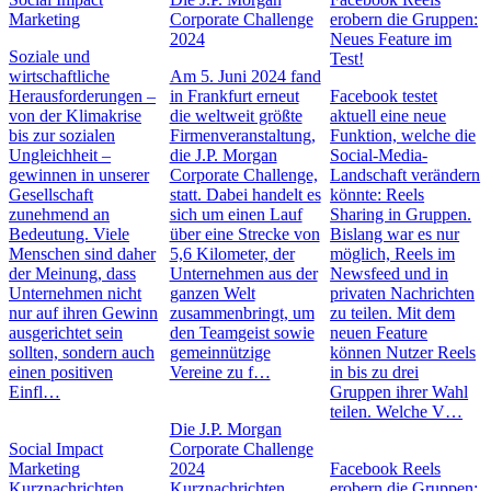
Marketing
Corporate Challenge
erobern die Gruppen:
2024
Neues Feature im
Soziale und
Test!
wirtschaftliche
Am 5. Juni 2024 fand
Herausforderungen –
in Frankfurt erneut
Facebook testet
von der Klimakrise
die weltweit größte
aktuell eine neue
bis zur sozialen
Firmenveranstaltung,
Funktion, welche die
Ungleichheit –
die J.P. Morgan
Social-Media-
gewinnen in unserer
Corporate Challenge,
Landschaft verändern
Gesellschaft
statt. Dabei handelt es
könnte: Reels
zunehmend an
sich um einen Lauf
Sharing in Gruppen.
Bedeutung. Viele
über eine Strecke von
Bislang war es nur
Menschen sind daher
5,6 Kilometer, der
möglich, Reels im
der Meinung, dass
Unternehmen aus der
Newsfeed und in
Unternehmen nicht
ganzen Welt
privaten Nachrichten
nur auf ihren Gewinn
zusammenbringt, um
zu teilen. Mit dem
ausgerichtet sein
den Teamgeist sowie
neuen Feature
sollten, sondern auch
gemeinnützige
können Nutzer Reels
einen positiven
Vereine zu f…
in bis zu drei
Einfl…
Gruppen ihrer Wahl
teilen. Welche V…
Die J.P. Morgan
Social Impact
Corporate Challenge
Marketing
2024
Facebook Reels
Kurznachrichten
Kurznachrichten
erobern die Gruppen: