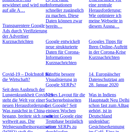
gewidmet und wird nun
Informationen
eine zentrale
auf alle A…
schneller zugänglich
Herausforderung:
zu machen. Diese
Wie optimiere ich
Daten können zwar
meine Webseite in
Transparentere Google
bereits…
diesem Ausna…
Ads durch Verifizierung
der Advertiser
Kurznachrichten
Google entwickelt
Googles Tipps für
neue strukturierte
Ihren Online-Auftritt
Daten für Corona-
in der Corona-Krise
Informationen
Kurznachrichten
Kurznachrichten
Covid-19 – Dolchstoß für
Künftig bessere
14. Europäischer
die Wirtschaft?
Visualisierung in
Datenschutztag am
Google SERPs?
28. Januar 2020
Seit dem Ausbruch der
Lungenkrankheit Covid-19
Neues Layout für die
Was in Indiens
steht die Welt vor einer
Suchergebnisseiten
Hauptstadt Neu Delhi
neuen Herausforderung.
bei Google? Seit
schon fast zum Alltag
Was zunächst in China
einigen Wochen
gehört, ist in
begann, breitete sich rasant
scheint Google eine
Deutschland
weltweit aus. Die
Testphase bezüglich
undenkbar:
Weltgesundheitsorganisation
seiner SERPs zu
Gesichtserkennung
(WHO) stuft die
durchlaufen –
im Café. Eine in