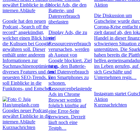
gewährt Einblicke in die
blockt Ads, die den
Aktion
internen Abläufe
Batterie- und
Die Diskussion um
Datenverbrauch
Google hat den neuen
Gutscheine wurde durc
überlasten
Podcast „Search off the
Corona-Krise entfacht
record“ angekündigt,
Display Ads, die zu
zielt darauf ab, den lok
welcher einen Blick hinter
viel
Handel in dieser finanzi
die Kulissen bei Google
Ressourcenverbrauch
schwierigen Situation 
gewähren soll. Dieser
verursachen, werden
unterstützen. Die Spar
enthält unter anderem
ab August von
haben bereits die Platt
Informationen zur
Google blockiert. Ziel
helfen.gemeinsamdadu
Suchmaschinenoptimierung,
ist es, den Batterie-
ins Leben gerufen, auf 
diversen Features und den
und Datenverbrauch
sich Geschäfte und
neuesten SEO-Trends. Er
von Smartphones zu
Unternehmen regis…
soll Einblicke in die
schonen.
Funktions- und Entschei…
Ressourcenbelastende
Instagram startet Gutsc
Ads im Chrome
Aktion
Browser werden
Kurznachrichten
folglich künftig auf
Googles neuer Podcast
eine Error-Seite
gewährt Einblicke in die
verwiesen. Derzeit
internen Abläufe
läuft noch eine
Kurznachrichten
Testph…