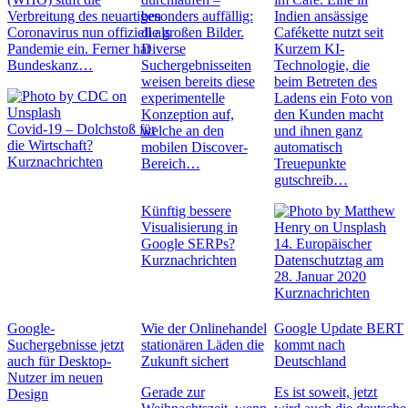
Verbreitung des neuartigen
besonders auffällig:
Indien ansässige
Coronavirus nun offiziell als
die großen Bilder.
Cafékette nutzt seit
Pandemie ein. Ferner hat
Diverse
Kurzem KI-
Bundeskanz…
Suchergebnisseiten
Technologie, die
weisen bereits diese
beim Betreten des
experimentelle
Ladens ein Foto von
Konzeption auf,
den Kunden macht
Covid-19 – Dolchstoß für
welche an den
und ihnen ganz
die Wirtschaft?
mobilen Discover-
automatisch
Kurznachrichten
Bereich…
Treuepunkte
gutschreib…
Künftig bessere
Visualisierung in
Google SERPs?
14. Europäischer
Kurznachrichten
Datenschutztag am
28. Januar 2020
Kurznachrichten
Google-
Wie der Onlinehandel
Google Update BERT
Suchergebnisse jetzt
stationären Läden die
kommt nach
auch für Desktop-
Zukunft sichert
Deutschland
Nutzer im neuen
Gerade zur
Es ist soweit, jetzt
Design