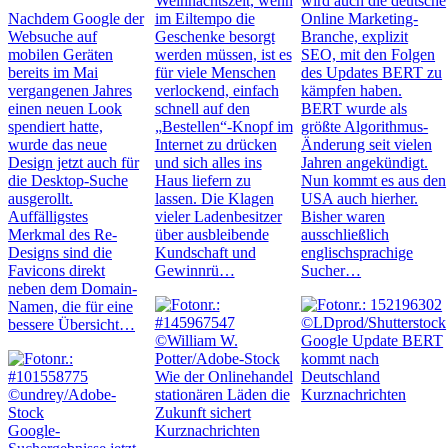
Weihnachtszeit, wenn
wird auch die deutsche
Nachdem Google der
im Eiltempo die
Online Marketing-
Websuche auf
Geschenke besorgt
Branche, explizit
mobilen Geräten
werden müssen, ist es
SEO, mit den Folgen
bereits im Mai
für viele Menschen
des Updates BERT zu
vergangenen Jahres
verlockend, einfach
kämpfen haben.
einen neuen Look
schnell auf den
BERT wurde als
spendiert hatte,
„Bestellen“-Knopf im
größte Algorithmus-
wurde das neue
Internet zu drücken
Änderung seit vielen
Design jetzt auch für
und sich alles ins
Jahren angekündigt.
die Desktop-Suche
Haus liefern zu
Nun kommt es aus den
ausgerollt.
lassen. Die Klagen
USA auch hierher.
Auffälligstes
vieler Ladenbesitzer
Bisher waren
Merkmal des Re-
über ausbleibende
ausschließlich
Designs sind die
Kundschaft und
englischsprachige
Favicons direkt
Gewinnrü…
Sucher…
neben dem Domain-
Namen, die für eine
bessere Übersicht…
Google Update BERT
kommt nach
Wie der Onlinehandel
Deutschland
stationären Läden die
Kurznachrichten
Zukunft sichert
Google-
Kurznachrichten