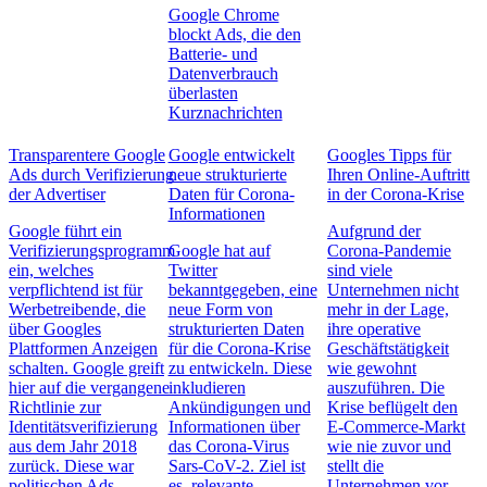
Google Chrome
blockt Ads, die den
Batterie- und
Datenverbrauch
überlasten
Kurznachrichten
Transparentere Google
Google entwickelt
Googles Tipps für
Ads durch Verifizierung
neue strukturierte
Ihren Online-Auftritt
der Advertiser
Daten für Corona-
in der Corona-Krise
Informationen
Google führt ein
Aufgrund der
Verifizierungsprogramm
Google hat auf
Corona-Pandemie
ein, welches
Twitter
sind viele
verpflichtend ist für
bekanntgegeben, eine
Unternehmen nicht
Werbetreibende, die
neue Form von
mehr in der Lage,
über Googles
strukturierten Daten
ihre operative
Plattformen Anzeigen
für die Corona-Krise
Geschäftstätigkeit
schalten. Google greift
zu entwickeln. Diese
wie gewohnt
hier auf die vergangene
inkludieren
auszuführen. Die
Richtlinie zur
Ankündigungen und
Krise beflügelt den
Identitätsverifizierung
Informationen über
E-Commerce-Markt
aus dem Jahr 2018
das Corona-Virus
wie nie zuvor und
zurück. Diese war
Sars-CoV-2. Ziel ist
stellt die
politischen Ads
es, relevante
Unternehmen vor