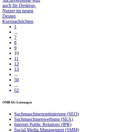
Suchergebnisse jetzt
auch für Desktop-
Nutzer im neuen
Design
Kurznachrichten
1
...
7
8
9
10
11
12
13
...
50
...
52
OMB AG Leistungen
Suchmaschinenoptimierung (SEO)
Suchmaschinenwerbung (SEA)
Internet Public Relations (IPR)
Social Media Management (SMM)