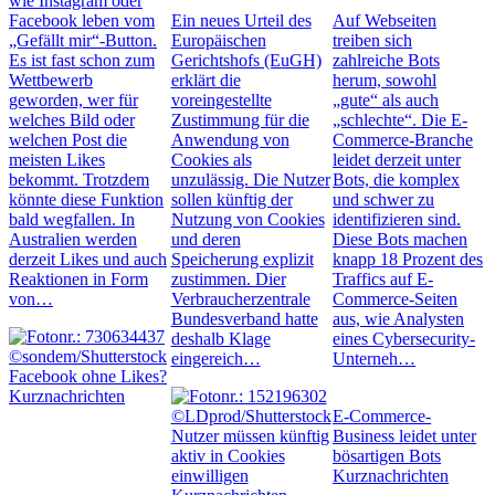
wie Instagram oder
Facebook leben vom
Ein neues Urteil des
Auf Webseiten
„Gefällt mir“-Button.
Europäischen
treiben sich
Es ist fast schon zum
Gerichtshofs (EuGH)
zahlreiche Bots
Wettbewerb
erklärt die
herum, sowohl
geworden, wer für
voreingestellte
„gute“ als auch
welches Bild oder
Zustimmung für die
„schlechte“. Die E-
welchen Post die
Anwendung von
Commerce-Branche
meisten Likes
Cookies als
leidet derzeit unter
bekommt. Trotzdem
unzulässig. Die Nutzer
Bots, die komplex
könnte diese Funktion
sollen künftig der
und schwer zu
bald wegfallen. In
Nutzung von Cookies
identifizieren sind.
Australien werden
und deren
Diese Bots machen
derzeit Likes und auch
Speicherung explizit
knapp 18 Prozent des
Reaktionen in Form
zustimmen. Dier
Traffics auf E-
von…
Verbraucherzentrale
Commerce-Seiten
Bundesverband hatte
aus, wie Analysten
deshalb Klage
eines Cybersecurity-
eingereich…
Unterneh…
Facebook ohne Likes?
Kurznachrichten
E-Commerce-
Nutzer müssen künftig
Business leidet unter
aktiv in Cookies
bösartigen Bots
einwilligen
Kurznachrichten