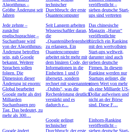
Algorithmus –
technischer
veröffentlicht –
Größte Änderung seit
Durchbruch: der erste
sieben deutsche Start-
Jahren
Quantencomputer
ups sind vertreten
Jede zehnte –
Seit Langem arbeiten
Das chinesische
zunächst
Wissenschaftler daran,
Magazin „Hurun“
englischsprachige –
die
veröffentlichte
Suchanfrage wird
„Quantenüberlegenheit“
kürzlich ein Ranking
von der Algorithmus-
zu erlangen. Ein
mit den wertvollsten
Änderung betroffen
Quantencomputer
Start-ups weltweit,
sein, gab Google
arbeitet nicht mehr mit
darunter sind auch
bekannt. Weitere
dem binären Code, der
sieben deutsche
Sprachen sollen
Informationen in die
Firmen. In diesem
folgen. Die
Einheiten 1 und 0
Ranking werden nur
Dimension dieser
übersetzt, sondern
Startups gelistet, die
Änderung ist enorm:
rechnet mit sogenannten
einen Wert von mehr
Global bearbeitet
„Qubits“, was die
als eine Milliarde US-
Google mehr als drei
Rechenleistung deutlich
Dollar aufweisen und
Milliarden
verstärkt und es
nicht an der Börse
Suchanfragen pro
dadurch e…
sind. Diese F…
Tag. Das bedeutet, zu
mehr als 300…
Google gelingt
Einhorn-Ranking
technischer
veröffentlicht –
Google ändert
Durchbruch: der erste
sieben deutsche Start-