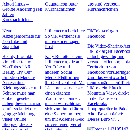
Algorithmus –
Quantencomputer
ups sind vertreten
Größte Änderung seit
Kurznachrichten
Kurznachrichten
Jahren
Kurznachrichten
Neue
Influencerin berichtet:
TikTok verärgert
Anzeigenformate für
So viel verdient sie
Facebook
YouTube und
mit einem einzigen
Die Video-Sharing-Ap
Snapchat
Post
TikTok ärgert Faceboo
Beauty-Produkte
Katy Bellotte ist eine
aktuell gewaltig und
virtuell testen mit
Influencerin, die auf
versucht offenbar, in d
YouTubes “AR
YouTube und
Territorium von
Beauty Try-On”-
anderen Social-
Facebook vorzudringe
Funktion Manche
Media-Plattformen
Und das wortwörtlich,
Accessoires,
ihr Geld verdient. Mit
denn zunächst eröffnet
Kleidungsstücke und
14 Jahren startete sie
TikTok ein Büro in
Schuhe muss man
einen eigenen
Mountain View, direkt
einfach gesehen
YouTube-Channel,
in der Nähe von
haben, bevor man sie
mit 16 wünschte sie
Facebooks
kauft, so lautet die
sich von ihren Eltern
Hauptquartier in Palo
gängige Meinung
eine Steuernummer,
Alto. Brisant dabei:
vieler Online-
um mit Adsense Geld
Dieses Büro w…
Shopper, die aus
zu verdienen, verrät
diesem Grund
sie in einem