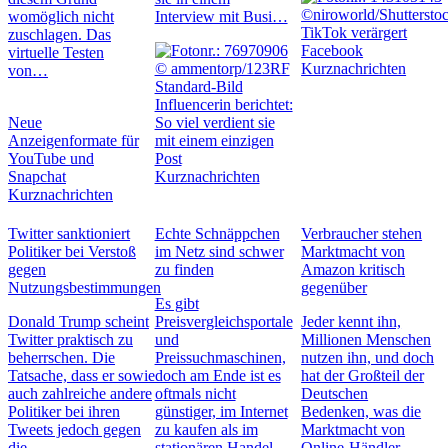
womöglich nicht
Interview mit Busi…
TikTok verärgert
zuschlagen. Das
Facebook
virtuelle Testen
Kurznachrichten
von…
Influencerin berichtet:
Neue
So viel verdient sie
Anzeigenformate für
mit einem einzigen
YouTube und
Post
Snapchat
Kurznachrichten
Kurznachrichten
Twitter sanktioniert
Echte Schnäppchen
Verbraucher stehen
Politiker bei Verstoß
im Netz sind schwer
Marktmacht von
gegen
zu finden
Amazon kritisch
Nutzungsbestimmungen
gegenüber
Es gibt
Donald Trump scheint
Preisvergleichsportale
Jeder kennt ihn,
Twitter praktisch zu
und
Millionen Menschen
beherrschen. Die
Preissuchmaschinen,
nutzen ihn, und doch
Tatsache, dass er sowie
doch am Ende ist es
hat der Großteil der
auch zahlreiche andere
oftmals nicht
Deutschen
Politiker bei ihren
günstiger, im Internet
Bedenken, was die
Tweets jedoch gegen
zu kaufen als im
Marktmacht von
die
stationären Handel.
Online-Händler