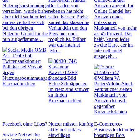
Nutzungsbestimmungen
Der Laden von
Amazon angeht. Im
verstoßen, wurde bisher
nebenan hat nicht
Online-Handel hat
aber nicht sanktioniert –
selten bessere Preise,
Amazon einen
anders verhält es sich
zumal das klassische
unfassbaren
bei den übrigen
Verhandeln um den
Marktanteil von mehr
Nutzern. Grund für die
Preis hier noch
als 45 Prozent. Das
nun aufgeflammte…
möglich ist. Früher
heißt, knapp jeder
war das Internet
zweite Euro, der im
jedo…
Internethandel
ausgegeb…
Twitter sanktioniert
Politiker bei Verstoß
gegen
Nutzungsbestimmungen
Kurznachrichten
Echte Schnäppchen
im Netz sind schwer
Verbraucher stehen
zu finden
Marktmacht von
Kurznachrichten
Amazon kritisch
gegenüber
Kurznachrichten
Facebook ohne Likes?
Nutzer müssen künftig
E-Commerce-
aktiv in Cookies
Business leidet unter
Soziale Netzwerke
einwilligen
bösartigen Bots