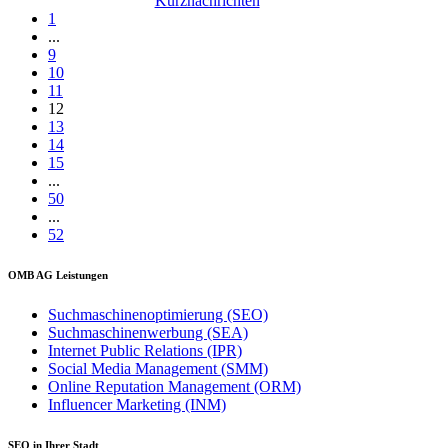
Kurznachrichten
1
...
9
10
11
12
13
14
15
...
50
...
52
OMB AG Leistungen
Suchmaschinenoptimierung (SEO)
Suchmaschinenwerbung (SEA)
Internet Public Relations (IPR)
Social Media Management (SMM)
Online Reputation Management (ORM)
Influencer Marketing (INM)
SEO in Ihrer Stadt