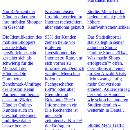
Kurznachrichten
Nur 3 Prozent der
Kostenintensive
Studie: Mehr Traffic
Händler erkennen
Produkte werden im
bedeutet nicht gleich
ihre mobilen Shopper
Internet recherchiert,
höhere
im Geschäft
aber stationär gekauft
Kaufwahrscheinlichkei
Die Identifikation des
93% der Kunden
Das Statistikportal
mobilen Shoppers,
ziehen heute vor
statista legt in seiner
der die Filiale
größeren
aktuellen Studie
persönlich besucht,
Investitionen das
„Online Shops 2014 –
gestaltet sich als
Internet zu Rate, um
Was macht Shops
schwierig für die
sich vorher zu
erfolgreich?“ offen,
Mehrzahl der
informieren. Deutlich
dass Shops mit einer
Händler: Die
weniger Menschen
großen Anzahl Visits
Commerce
holen in
nicht zwangsläufig
Benchmark-Umfrage
Fachgeschäften
mehr Conversions
der Boston Retail
(68%) oder über
erzielen. Außerdem leg
Partners fand heraus,
Freunde und
der Online-Handel –
dass nur 3% der
Bekannte (29%)
wie schon bei anderen
Händler Online-
Informationen ein.
Studien deutlich –
Kunden auch im
Die Recherche ist
weiterhin in Deuts…
Geschäft erkennen
auch sehr
und diese daher
zeitintensiv: Nur 5%
Studie: Mehr Traffic
besser berate…
der Befragten