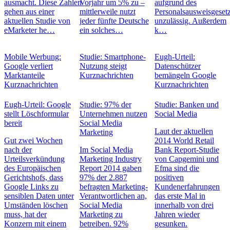
ausmacht. Diese Zahlen
Vorjahr um 5% zu –
aufgrund des
gehen aus einer
mittlerweile nutzt
Personalsausweisgeset
aktuellen Studie von
jeder fünfte Deutsche
unzulässig. Außerdem
eMarketer he…
ein solches…
k…
Mobile Werbung:
Studie: Smartphone-
Eugh-Urteil:
Google verliert
Nutzung steigt
Datenschützer
Marktanteile
Kurznachrichten
bemängeln Google
Kurznachrichten
Kurznachrichten
Eugh-Urteil: Google
Studie: 97% der
Studie: Banken und
stellt Löschformular
Unternehmen nutzen
Social Media
bereit
Social Media
Laut der aktuellen
Marketing
Gut zwei Wochen
2014 World Retail
nach der
Im Social Media
Bank Report-Studie
Urteilsverkündung
Marketing Industry
von Capgemini und
des Europäischen
Report 2014 gaben
Efma sind die
Gerichtshofs, dass
97% der 2.887
positiven
Google Links zu
befragten Marketing-
Kundenerfahrungen
sensiblen Daten unter
Verantwortlichen an,
das erste Mal in
Umständen löschen
Social Media
innerhalb von drei
muss, hat der
Marketing zu
Jahren wieder
Konzern mit einem
betreiben. 92%
gesunken.