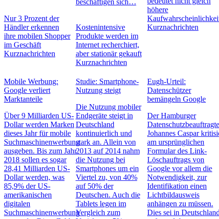
bedeutet nicht gleich
beschäftigen sich…
höhere
Nur 3 Prozent der
Kaufwahrscheinlichkei
Händler erkennen
Kostenintensive
Kurznachrichten
ihre mobilen Shopper
Produkte werden im
im Geschäft
Internet recherchiert,
Kurznachrichten
aber stationär gekauft
Kurznachrichten
Mobile Werbung:
Studie: Smartphone-
Eugh-Urteil:
Google verliert
Nutzung steigt
Datenschützer
Marktanteile
bemängeln Google
Die Nutzung mobiler
Über 9 Milliarden US-
Endgeräte steigt in
Der Hamburger
Dollar werden Marken
Deutschland
Datenschutzbeauftragt
dieses Jahr für mobile
kontinuierlich und
Johannes Caspar kritisi
Suchmaschinenwerbung
stark an. Allein von
am ursprünglichen
ausgeben. Bis zum Jahr
2013 auf 2014 nahm
Formular des Link-
2018 sollen es sogar
die Nutzung bei
Löschauftrags von
28,41 Milliarden US-
Smartphones um ein
Google vor allem die
Dollar werden, was
Viertel zu, von 40%
Notwendigkeit, zur
85,9% der US-
auf 50% der
Identifikation einen
amerikanischen
Deutschen. Auch die
Lichtbildausweis
digitalen
Tablets legen im
anhängen zu müssen.
Suchmaschinenwerbung
Vergleich zum
Dies sei in Deutschlan