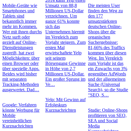
2014 kann Yelp einen
Mobile-Geräte wie
Umsatz von 88,8
Die meisten User
Smartphones und
Millionen US-Dollar
finden den Weg zu
Tablets sind
verzeichnen. Um
den 177
bekanntlich immer
ganze 61% konnte
umsatzstärksten
mehr im Kommen.
sich das
deutschen Online-
Wer mit ihnen durchs
Unternehmen hiermit
Shops über die
Netz surft oder
im Vergleich zum
organischen
gezielt auf Online-
Vorjahr steigern. Zum
Suchergebnisse:
Dienstleistungen
ersten Mal
81,66% des Traffics
zugreift, hat zwei
erwirtschaftete Yelp
kommen über diesen
Möglichkeiten: über
seit seinem
Weg. Im Vergleich
einen Browser oder
Börsengang Gewinne
zum Vorjahr ist das
über spezielle Apps.
in Höhe von 2,7
ein Zuwachs von 3%
Beides wird bisher
Millionen US-Dollar.
gegenüber AdWords
mit separaten
Ein großer Sprung im
und der allgemeinen
Tracking-Methoden
Ve…
Suche (Universal
ausgewertet. Dad…
Search), so die Studie
“SEO, S…
Yelp: Mit Gewinn auf
Google: Verfahren
Erfolgskurs
könnte Werbung für
Kurznachrichten
Studie: Online-Shops
Mobile
profitieren von SEO,
vereinheitlichen
SEA und Social
Kurznachrichten
Media