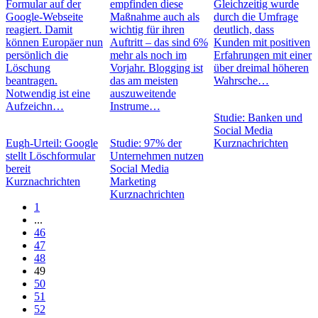
Formular auf der
empfinden diese
Gleichzeitig wurde
Google-Webseite
Maßnahme auch als
durch die Umfrage
reagiert. Damit
wichtig für ihren
deutlich, dass
können Europäer nun
Auftritt – das sind 6%
Kunden mit positiven
persönlich die
mehr als noch im
Erfahrungen mit einer
Löschung
Vorjahr. Blogging ist
über dreimal höheren
beantragen.
das am meisten
Wahrsche…
Notwendig ist eine
auszuweitende
Aufzeichn…
Instrume…
Studie: Banken und
Social Media
Eugh-Urteil: Google
Studie: 97% der
Kurznachrichten
stellt Löschformular
Unternehmen nutzen
bereit
Social Media
Kurznachrichten
Marketing
Kurznachrichten
1
...
46
47
48
49
50
51
52