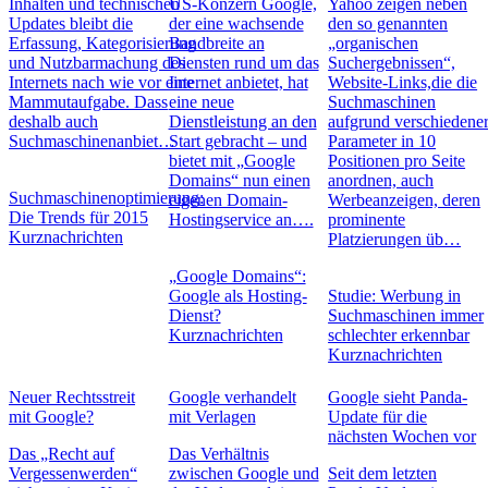
Inhalten und technischen
US-Konzern Google,
Yahoo zeigen neben
Updates bleibt die
der eine wachsende
den so genannten
Erfassung, Kategorisierung
Bandbreite an
„organischen
und Nutzbarmachung des
Diensten rund um das
Suchergebnissen“,
Internets nach wie vor eine
Internet anbietet, hat
Website-Links,die die
Mammutaufgabe. Dass
eine neue
Suchmaschinen
deshalb auch
Dienstleistung an den
aufgrund verschiedene
Suchmaschinenanbiet…
Start gebracht – und
Parameter in 10
bietet mit „Google
Positionen pro Seite
Domains“ nun einen
anordnen, auch
Suchmaschinenoptimierung:
eigenen Domain-
Werbeanzeigen, deren
Die Trends für 2015
Hostingservice an….
prominente
Kurznachrichten
Platzierungen üb…
„Google Domains“:
Google als Hosting-
Studie: Werbung in
Dienst?
Suchmaschinen immer
Kurznachrichten
schlechter erkennbar
Kurznachrichten
Neuer Rechtsstreit
Google verhandelt
Google sieht Panda-
mit Google?
mit Verlagen
Update für die
nächsten Wochen vor
Das „Recht auf
Das Verhältnis
Vergessenwerden“
zwischen Google und
Seit dem letzten