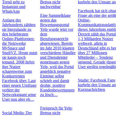
Trend geht zu
Betrug nicht
kurbeln den Umsatz an
Instagram und
nachweisbar
Facebook hat sich ohn
WhatsApp
Eine Sammelklage
Frage als eine der größ
Anfang des
gegen das
Online-
Jahrhunderts zählten
Bewertungsportal
Kommunikationsplattf
sie hierzulande zu
Yelp wurde jetzt vor
dieses Jahrzehnts etabli
den beliebtesten
dem
Derzeit zählt das Porta
Online-Plattformen:
Berufungsgericht
1,3 Milliarden Nutzer
die Netzwerke
abgewiesen. Bereits
weltweit, allein in
MySpace und
im Jahr 2010 klagten
Deutschland gibt es ber
StudiVZ. Heute nutzt
verschiedene Händler
über 27 Millionen
sie kaum noch
und Dienstleister
Mitglieder – Tendenz
jemand. 2008 liefen
gemeinsam gegen
steigend. Gerade jünge
ihre Nutzer
Yelp, weil das Portal
User greifen regelmä
scharenweise zum
angeblich negative
Konkurrenten
Einträge selbst
Studie: Facebook Fans
Facebook über. Laut
schrieb und damit
kurbeln den Umsatz an
einer neuen Umfrage
drohte, positive
Kurznachrichten
verliert der
Kundenbewertungen
Networkgigant seine
zu lösch…
User nun aber eb…
Freispruch für Yelp:
Social Media: Der
Betrug nicht