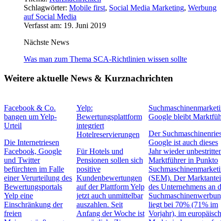
Schlagwörter:
Mobile first
,
Social Media Marketing
,
Werbung
auf Social Media
Verfasst am: 19. Juni 2019
Nächste News
Was man zum Thema SCA-Richtlinien wissen sollte
Weitere aktuelle News & Kurznachrichten
Facebook & Co.
Yelp:
Suchmaschinenmarketi
bangen um Yelp-
Bewertungsplattform
Google bleibt Marktfüh
Urteil
integriert
Der Suchmaschinenrie
Hotelreservierungen
Die Internetriesen
Google ist auch dieses
Facebook, Google
Für Hotels und
Jahr wieder unbestritte
und Twitter
Pensionen sollen sich
Marktführer in Punkto
befürchten im Falle
positive
Suchmaschinenmarket
einer Verurteilung des
Kundenbewertungen
(SEM). Der Marktantei
Bewertungsportals
auf der Plattform Yelp
des Unternehmens an d
Yelp eine
jetzt auch unmittelbar
Suchmaschinenwerbu
Einschränkung der
auszahlen. Seit
liegt bei 70% (71% im
freien
Anfang der Woche ist
Vorjahr), im europäisc