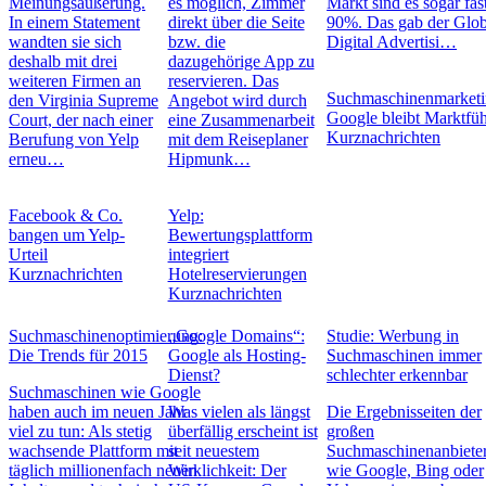
Meinungsäußerung.
es möglich, Zimmer
Markt sind es sogar fas
In einem Statement
direkt über die Seite
90%. Das gab der Glob
wandten sie sich
bzw. die
Digital Advertisi…
deshalb mit drei
dazugehörige App zu
weiteren Firmen an
reservieren. Das
Suchmaschinenmarketi
den Virginia Supreme
Angebot wird durch
Google bleibt Marktfüh
Court, der nach einer
eine Zusammenarbeit
Kurznachrichten
Berufung von Yelp
mit dem Reiseplaner
erneu…
Hipmunk…
Facebook & Co.
Yelp:
bangen um Yelp-
Bewertungsplattform
Urteil
integriert
Kurznachrichten
Hotelreservierungen
Kurznachrichten
Suchmaschinenoptimierung:
„Google Domains“:
Studie: Werbung in
Die Trends für 2015
Google als Hosting-
Suchmaschinen immer
Dienst?
schlechter erkennbar
Suchmaschinen wie Google
haben auch im neuen Jahr
Was vielen als längst
Die Ergebnisseiten der
viel zu tun: Als stetig
überfällig erscheint ist
großen
wachsende Plattform mit
seit neuestem
Suchmaschinenanbiete
täglich millionenfach neuen
Wirklichkeit: Der
wie Google, Bing oder