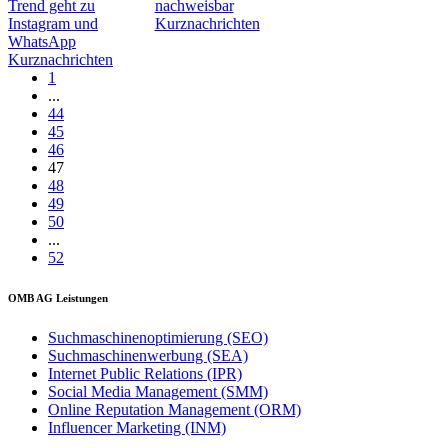
Trend geht zu
nachweisbar
Instagram und
Kurznachrichten
WhatsApp
Kurznachrichten
1
...
44
45
46
47
48
49
50
...
52
OMB AG Leistungen
Suchmaschinenoptimierung (SEO)
Suchmaschinenwerbung (SEA)
Internet Public Relations (IPR)
Social Media Management (SMM)
Online Reputation Management (ORM)
Influencer Marketing (INM)