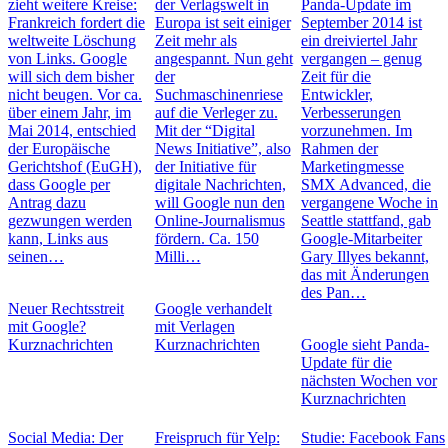
zieht weitere Kreise:
der Verlagswelt in
Panda-Update im
Frankreich fordert die
Europa ist seit einiger
September 2014 ist
weltweite Löschung
Zeit mehr als
ein dreiviertel Jahr
von Links. Google
angespannt. Nun geht
vergangen – genug
will sich dem bisher
der
Zeit für die
nicht beugen. Vor ca.
Suchmaschinenriese
Entwickler,
über einem Jahr, im
auf die Verleger zu.
Verbesserungen
Mai 2014, entschied
Mit der “Digital
vorzunehmen. Im
der Europäische
News Initiative”, also
Rahmen der
Gerichtshof (EuGH),
der Initiative für
Marketingmesse
dass Google per
digitale Nachrichten,
SMX Advanced, die
Antrag dazu
will Google nun den
vergangene Woche in
gezwungen werden
Online-Journalismus
Seattle stattfand, gab
kann, Links aus
fördern. Ca. 150
Google-Mitarbeiter
seinen…
Milli…
Gary Illyes bekannt,
das mit Änderungen
des Pan…
Neuer Rechtsstreit
Google verhandelt
mit Google?
mit Verlagen
Kurznachrichten
Kurznachrichten
Google sieht Panda-
Update für die
nächsten Wochen vor
Kurznachrichten
Social Media: Der
Freispruch für Yelp:
Studie: Facebook Fans