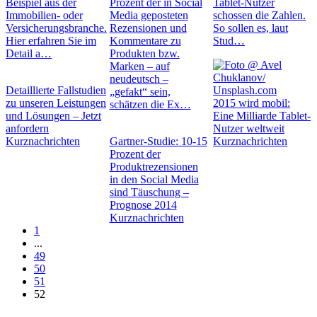
Beispiel aus der
Prozent der in Social
Tablet-Nutzer
Immobilien- oder
Media geposteten
schossen die Zahlen.
Versicherungsbranche.
Rezensionen und
So sollen es, laut
Hier erfahren Sie im
Kommentare zu
Stud…
Detail a…
Produkten bzw.
Marken – auf
neudeutsch –
Detaillierte Fallstudien
„gefakt“ sein,
zu unseren Leistungen
2015 wird mobil:
schätzen die Ex…
und Lösungen – Jetzt
Eine Milliarde Tablet-
anfordern
Nutzer weltweit
Kurznachrichten
Gartner-Studie: 10-15
Kurznachrichten
Prozent der
Produktrezensionen
in den Social Media
sind Täuschung –
Prognose 2014
Kurznachrichten
1
...
49
50
51
52