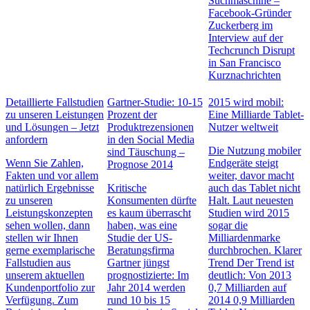
Suchmaschine –
Facebook-Gründer
Zuckerberg im
Interview auf der
Techcrunch Disrupt
in San Francisco
Kurznachrichten
Detaillierte Fallstudien
Gartner-Studie: 10-15
2015 wird mobil:
zu unseren Leistungen
Prozent der
Eine Milliarde Tablet-
und Lösungen – Jetzt
Produktrezensionen
Nutzer weltweit
anfordern
in den Social Media
Die Nutzung mobiler
sind Täuschung –
Wenn Sie Zahlen,
Endgeräte steigt
Prognose 2014
Fakten und vor allem
weiter, davor macht
natürlich Ergebnisse
Kritische
auch das Tablet nicht
zu unseren
Konsumenten dürfte
Halt. Laut neuesten
Leistungskonzepten
es kaum überrascht
Studien wird 2015
sehen wollen, dann
haben, was eine
sogar die
stellen wir Ihnen
Studie der US-
Milliardenmarke
gerne exemplarische
Beratungsfirma
durchbrochen. Klarer
Fallstudien aus
Gartner jüngst
Trend Der Trend ist
unserem aktuellen
prognostizierte: Im
deutlich: Von 2013
Kundenportfolio zur
Jahr 2014 werden
0,7 Milliarden auf
Verfügung. Zum
rund 10 bis 15
2014 0,9 Milliarden