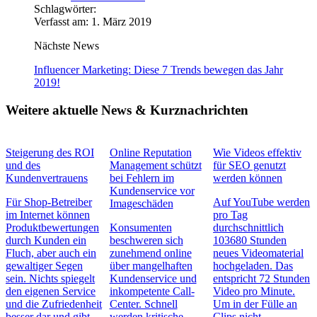
Schlagwörter:
Verfasst am: 1. März 2019
Nächste News
Influencer Marketing: Diese 7 Trends bewegen das Jahr
2019!
Weitere aktuelle News & Kurznachrichten
Steigerung des ROI
Online Reputation
Wie Videos effektiv
und des
Management schützt
für SEO genutzt
Kundenvertrauens
bei Fehlern im
werden können
Kundenservice vor
Für Shop-Betreiber
Auf YouTube werden
Imageschäden
im Internet können
pro Tag
Produktbewertungen
Konsumenten
durchschnittlich
durch Kunden ein
beschweren sich
103680 Stunden
Fluch, aber auch ein
zunehmend online
neues Videomaterial
gewaltiger Segen
über mangelhaften
hochgeladen. Das
sein. Nichts spiegelt
Kundenservice und
entspricht 72 Stunden
den eigenen Service
inkompetente Call-
Video pro Minute.
und die Zufriedenheit
Center. Schnell
Um in der Fülle an
besser dar und gibt
werden kritische
Clips nicht