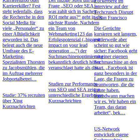
Karriereturbo oder
Der hitzige Streit um die
Zuckerberg im
Karrierekiller? Fest
Frage „SEO oder SEA –
Interview auf der
steht jedenfalls, dass
was zahlt sich in Sachen
Techcrunch Disrupt
die Recherche in den
ROI mehr aus?“ geht in die
in San Francisco
Social Media für
nächste Runde. Nachdem
viele „Personaler“ zu
ein Team von
Die Gerüchte
einer Alltäglichkeit
Webmarketing123 das
kursieren seit langem,
geworden ist. Das
Erfolgspotenzial („biggest
mittlerweile aber
belegt auch die neue
impact on your lead
scheint so gut wie
Umfrage des E-
generation …“) der
sicher: Facebook geht
Marketing-
Suchmaschinenoptimierung
mit einer eigenen
Spezialisten Thorsten
bekanntlich deutlich höher
Suchmaschine an den
zu Jacobsmühlen, die
veranschlagt hatte als das…
Start. „Facebook ist
im Auftrag mehrerer
ganz besonders in der
Jobportalbetrei…
Lage, die Fragen zu
Studien zur Performance
beantworten, die die
von SEO und SEA zeigen
Leute haben.
Studie: 37% recruiten
unterschiedliche Ergebnisse
Irgendwann machen
über Xing
Kurznachrichten
wir es. Wir haben ein
Kurznachrichten
Team, das daran
arbeitet“, bek…
US-Network
entwickelt eigene