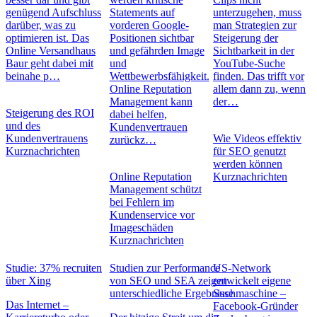
genügend Aufschluss
Statements auf
unterzugehen, muss
darüber, was zu
vorderen Google-
man Strategien zur
optimieren ist. Das
Positionen sichtbar
Steigerung der
Online Versandhaus
und gefährden Image
Sichtbarkeit in der
Baur geht dabei mit
und
YouTube-Suche
beinahe p…
Wettbewerbsfähigkeit.
finden. Das trifft vor
Online Reputation
allem dann zu, wenn
Management kann
der…
Steigerung des ROI
dabei helfen,
und des
Kundenvertrauen
Kundenvertrauens
Wie Videos effektiv
zurückz…
Kurznachrichten
für SEO genutzt
werden können
Online Reputation
Kurznachrichten
Management schützt
bei Fehlern im
Kundenservice vor
Imageschäden
Kurznachrichten
Studie: 37% recruiten
Studien zur Performance
US-Network
über Xing
von SEO und SEA zeigen
entwickelt eigene
unterschiedliche Ergebnisse
Suchmaschine –
Das Internet –
Facebook-Gründer