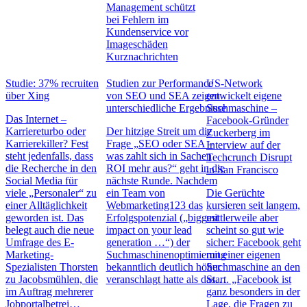
Management schützt
bei Fehlern im
Kundenservice vor
Imageschäden
Kurznachrichten
Studie: 37% recruiten
Studien zur Performance
US-Network
über Xing
von SEO und SEA zeigen
entwickelt eigene
unterschiedliche Ergebnisse
Suchmaschine –
Das Internet –
Facebook-Gründer
Karriereturbo oder
Der hitzige Streit um die
Zuckerberg im
Karrierekiller? Fest
Frage „SEO oder SEA –
Interview auf der
steht jedenfalls, dass
was zahlt sich in Sachen
Techcrunch Disrupt
die Recherche in den
ROI mehr aus?“ geht in die
in San Francisco
Social Media für
nächste Runde. Nachdem
viele „Personaler“ zu
ein Team von
Die Gerüchte
einer Alltäglichkeit
Webmarketing123 das
kursieren seit langem,
geworden ist. Das
Erfolgspotenzial („biggest
mittlerweile aber
belegt auch die neue
impact on your lead
scheint so gut wie
Umfrage des E-
generation …“) der
sicher: Facebook geht
Marketing-
Suchmaschinenoptimierung
mit einer eigenen
Spezialisten Thorsten
bekanntlich deutlich höher
Suchmaschine an den
zu Jacobsmühlen, die
veranschlagt hatte als das…
Start. „Facebook ist
im Auftrag mehrerer
ganz besonders in der
Jobportalbetrei…
Lage, die Fragen zu