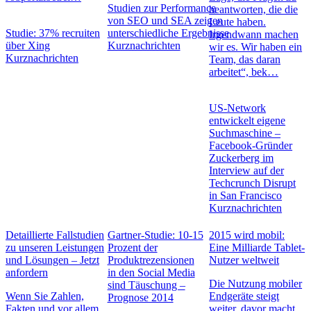
Studien zur Performance
beantworten, die die
von SEO und SEA zeigen
Leute haben.
Studie: 37% recruiten
unterschiedliche Ergebnisse
Irgendwann machen
über Xing
Kurznachrichten
wir es. Wir haben ein
Kurznachrichten
Team, das daran
arbeitet“, bek…
US-Network
entwickelt eigene
Suchmaschine –
Facebook-Gründer
Zuckerberg im
Interview auf der
Techcrunch Disrupt
in San Francisco
Kurznachrichten
Detaillierte Fallstudien
Gartner-Studie: 10-15
2015 wird mobil:
zu unseren Leistungen
Prozent der
Eine Milliarde Tablet-
und Lösungen – Jetzt
Produktrezensionen
Nutzer weltweit
anfordern
in den Social Media
Die Nutzung mobiler
sind Täuschung –
Wenn Sie Zahlen,
Endgeräte steigt
Prognose 2014
Fakten und vor allem
weiter, davor macht