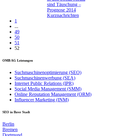
sind Täuschung –
Prognose 2014
Kurznachrichten
1
...
49
50
51
52
OMB AG Leistungen
Suchmaschinenoptimierung (SEO)
Suchmaschinenwerbung (SEA)
Internet Public Relations (IPR)
Social Media Management (SMM)
Online Reputation Management (ORM)
Influencer Marketing (INM)
SEO in Ihrer Stadt
Berlin
Bremen
Dortmund