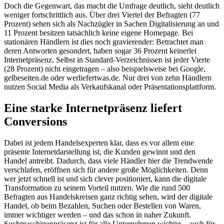
Doch die Gegenwart, das macht die Umfrage deutlich, sieht deutlich
weniger fortschrittlich aus. Über drei Viertel der Befragten (77
Prozent) sehen sich als Nachzügler in Sachen Digitalisierung an und
11 Prozent besitzen tatsächlich keine eigene Homepage. Bei
stationären Händlern ist dies noch gravierender: Betrachtet man
deren Antworten gesondert, haben sogar 36 Prozent keinerlei
Internetpräsenz. Selbst in Standard-Verzeichnissen ist jeder Vierte
(28 Prozent) nicht eingetragen – also beispielsweise bei Google,
gelbeseiten.de oder werliefertwas.de. Nur drei von zehn Händlern
nutzen Social Media als Verkaufskanal oder Präsentationsplattform.
Eine starke Internetpräsenz liefert
Conversions
Dabei ist jedem Handelsexperten klar, dass es vor allem eine
präsente Internetdarstellung ist, die Kunden gewinnt und den
Handel antreibt. Dadurch, dass viele Händler hier die Trendwende
verschlafen, eröffnen sich für andere große Möglichkeiten. Denn
wer jetzt schnell ist und sich clever positioniert, kann die digitale
Transformation zu seinem Vorteil nutzen. Wie die rund 500
Befragten aus Handelskreisen ganz richtig sehen, wird der digitale
Handel, ob beim Bezahlen, Suchen oder Bestellen von Waren,
immer wichtiger werden – und das schon in naher Zukunft.
Suchmaschinenpräsenz ist für alle Unternehmen wichtig – auch für