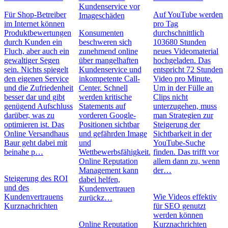
Kundenservice vor
Für Shop-Betreiber
Auf YouTube werden
Imageschäden
im Internet können
pro Tag
Produktbewertungen
Konsumenten
durchschnittlich
durch Kunden ein
beschweren sich
103680 Stunden
Fluch, aber auch ein
zunehmend online
neues Videomaterial
gewaltiger Segen
über mangelhaften
hochgeladen. Das
sein. Nichts spiegelt
Kundenservice und
entspricht 72 Stunden
den eigenen Service
inkompetente Call-
Video pro Minute.
und die Zufriedenheit
Center. Schnell
Um in der Fülle an
besser dar und gibt
werden kritische
Clips nicht
genügend Aufschluss
Statements auf
unterzugehen, muss
darüber, was zu
vorderen Google-
man Strategien zur
optimieren ist. Das
Positionen sichtbar
Steigerung der
Online Versandhaus
und gefährden Image
Sichtbarkeit in der
Baur geht dabei mit
und
YouTube-Suche
beinahe p…
Wettbewerbsfähigkeit.
finden. Das trifft vor
Online Reputation
allem dann zu, wenn
Management kann
der…
Steigerung des ROI
dabei helfen,
und des
Kundenvertrauen
Kundenvertrauens
Wie Videos effektiv
zurückz…
Kurznachrichten
für SEO genutzt
werden können
Online Reputation
Kurznachrichten