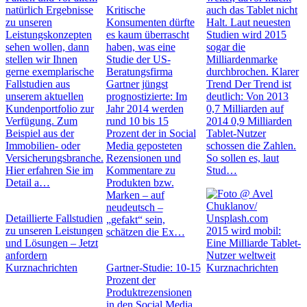
natürlich Ergebnisse
Kritische
auch das Tablet nicht
zu unseren
Konsumenten dürfte
Halt. Laut neuesten
Leistungskonzepten
es kaum überrascht
Studien wird 2015
sehen wollen, dann
haben, was eine
sogar die
stellen wir Ihnen
Studie der US-
Milliardenmarke
gerne exemplarische
Beratungsfirma
durchbrochen. Klarer
Fallstudien aus
Gartner jüngst
Trend Der Trend ist
unserem aktuellen
prognostizierte: Im
deutlich: Von 2013
Kundenportfolio zur
Jahr 2014 werden
0,7 Milliarden auf
Verfügung. Zum
rund 10 bis 15
2014 0,9 Milliarden
Beispiel aus der
Prozent der in Social
Tablet-Nutzer
Immobilien- oder
Media geposteten
schossen die Zahlen.
Versicherungsbranche.
Rezensionen und
So sollen es, laut
Hier erfahren Sie im
Kommentare zu
Stud…
Detail a…
Produkten bzw.
Marken – auf
neudeutsch –
Detaillierte Fallstudien
„gefakt“ sein,
zu unseren Leistungen
2015 wird mobil:
schätzen die Ex…
und Lösungen – Jetzt
Eine Milliarde Tablet-
anfordern
Nutzer weltweit
Kurznachrichten
Gartner-Studie: 10-15
Kurznachrichten
Prozent der
Produktrezensionen
in den Social Media