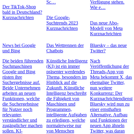
Sc…
Verfügung stehen.
Der TikTok-Shop
Wie e…
bald in Deutschland?
Kurznachrichten
Die Google-
Suchtrends 2023
Das neue Abo-
Kurznachrichten
Modell von Meta
Kurznachrichten
News bei Google
Das Wettrennen der
Bluesky – das neue
und Bing
Chatbots
Twitter?
Die beiden führenden
Künstliche Intelligenz
Nach
Suchmaschinen
(KI) ist ein immer
Veröffentlichung der
Google und Bing
präsenter werdendes
Threads-App von
rüsten ihre
Thema, besonders im
Meta bekommt X, das
Suchergebnisse auf.
Hinblick auf die
ehemalige Twitter,
Beide Unternehmen
Zukunft. Künstliche
nun weitere
arbeiten an neuen
Intelligenz beschreibt
Konkurrenz: Der
Funktionen, welche
die Fähigkeit von
Kurznachrichtendienst
die Suchergebnisse
Maschinen und
Bluesky wird nun zu
für Nutzer noch
Programmen,
einer ernsthaften
relevanter,
intelligente Aufgaben
Alternative. Aufbau
verständlicher und
zu erledigen, welche
und Funktionen der
zugänglicher machen
normalerweise nur
neuen App ähneln
sollen. KI-
von Menschen
Twitter, was daran