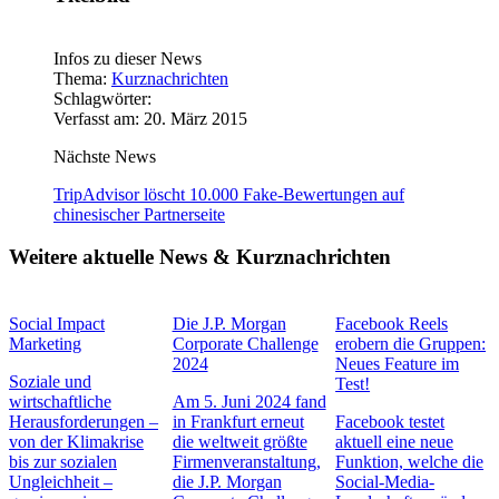
Infos zu dieser News
Thema:
Kurznachrichten
Schlagwörter:
Verfasst am: 20. März 2015
Nächste News
TripAdvisor löscht 10.000 Fake-Bewertungen auf
chinesischer Partnerseite
Weitere aktuelle News & Kurznachrichten
Social Impact
Die J.P. Morgan
Facebook Reels
Marketing
Corporate Challenge
erobern die Gruppen:
2024
Neues Feature im
Soziale und
Test!
wirtschaftliche
Am 5. Juni 2024 fand
Herausforderungen –
in Frankfurt erneut
Facebook testet
von der Klimakrise
die weltweit größte
aktuell eine neue
bis zur sozialen
Firmenveranstaltung,
Funktion, welche die
Ungleichheit –
die J.P. Morgan
Social-Media-