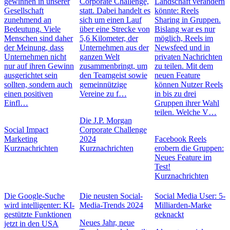
gewinnen in unserer
Corporate Challenge,
Landschaft verändern
Gesellschaft
statt. Dabei handelt es
könnte: Reels
zunehmend an
sich um einen Lauf
Sharing in Gruppen.
Bedeutung. Viele
über eine Strecke von
Bislang war es nur
Menschen sind daher
5,6 Kilometer, der
möglich, Reels im
der Meinung, dass
Unternehmen aus der
Newsfeed und in
Unternehmen nicht
ganzen Welt
privaten Nachrichten
nur auf ihren Gewinn
zusammenbringt, um
zu teilen. Mit dem
ausgerichtet sein
den Teamgeist sowie
neuen Feature
sollten, sondern auch
gemeinnützige
können Nutzer Reels
einen positiven
Vereine zu f…
in bis zu drei
Einfl…
Gruppen ihrer Wahl
teilen. Welche V…
Die J.P. Morgan
Social Impact
Corporate Challenge
Marketing
2024
Facebook Reels
Kurznachrichten
Kurznachrichten
erobern die Gruppen:
Neues Feature im
Test!
Kurznachrichten
Die Google-Suche
Die neusten Social-
Social Media User: 5-
wird intelligenter: KI-
Media-Trends 2024
Milliarden-Marke
gestützte Funktionen
geknackt
Neues Jahr, neue
jetzt in den USA