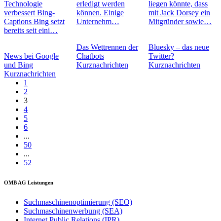
Technologie
erledigt werden
liegen könnte, dass
verbessert Bing-
können. Einige
mit Jack Dorsey ein
Captions Bing setzt
Unternehm…
Mitgründer sowie…
bereits seit eini…
Das Wettrennen der
Bluesky – das neue
News bei Google
Chatbots
Twitter?
und Bing
Kurznachrichten
Kurznachrichten
Kurznachrichten
1
2
3
4
5
6
...
50
...
52
OMB AG Leistungen
Suchmaschinenoptimierung (SEO)
Suchmaschinenwerbung (SEA)
Internet Public Relations (IPR)