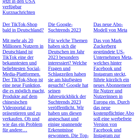
jetzt in den USA
verfügbar
Kurznachrichten
Der TikTok-Shop
Die Google-
Das neue Abo-
bald in Deutschland?
Suchtrends 2023
Modell von Meta
Mit mehr als 20
Für welche Themen
Das von Mark
Millionen Nutzern in
haben sich die
Zuckerberg
Deutschland ist
Deutschen im Jahr
gegründete US-
TikTok eine der
2023 besonders
Unternehmen Meta,
bekanntesten und
interessiert? Welche
welches hinter
beliebtesten Social-
Fragen und
Facebook und
Media-Plattformen.
Schlagzeilen haben
Instagram steckt,
Der TikTok-Shop ist
sie am häufigsten
führte kürzlich ein
eine neue Funktion,
gesucht? Google hat
neues Abonnement
die es möglich macht,
seinen
für Nutzer und
Produkte auf dem
Jahresrückblick der
Nutzerinnen in
chinesischen
Suchtrends 2023
Europa ein. Durch
Videoportal zu
veröffentlicht. Wir
das neue
präsentieren und zu
haben uns diesen
kostenpflichtige Abo
verkaufen. Ob und
angeschaut und
soll eine werbefreie
wie das ein Problem
einige spannende
Version von
für andere…
Erkenntnisse
Facebook und
gewonnen. Die Top-
Instagram zur