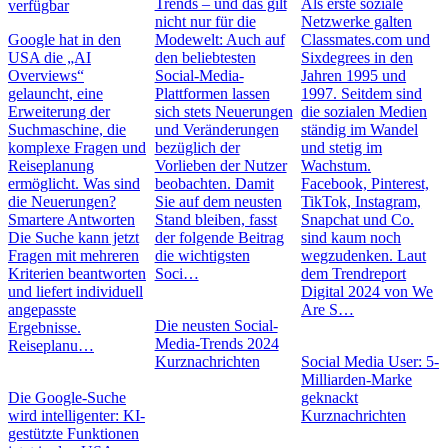
Trends – und das gilt
Als erste soziale
verfügbar
nicht nur für die
Netzwerke galten
Google hat in den
Modewelt: Auch auf
Classmates.com und
USA die „AI
den beliebtesten
Sixdegrees in den
Overviews“
Social-Media-
Jahren 1995 und
gelauncht, eine
Plattformen lassen
1997. Seitdem sind
Erweiterung der
sich stets Neuerungen
die sozialen Medien
Suchmaschine, die
und Veränderungen
ständig im Wandel
komplexe Fragen und
bezüglich der
und stetig im
Reiseplanung
Vorlieben der Nutzer
Wachstum.
ermöglicht. Was sind
beobachten. Damit
Facebook, Pinterest,
die Neuerungen?
Sie auf dem neusten
TikTok, Instagram,
Smartere Antworten
Stand bleiben, fasst
Snapchat und Co.
Die Suche kann jetzt
der folgende Beitrag
sind kaum noch
Fragen mit mehreren
die wichtigsten
wegzudenken. Laut
Kriterien beantworten
Soci…
dem Trendreport
und liefert individuell
Digital 2024 von We
angepasste
Are S…
Die neusten Social-
Ergebnisse.
Media-Trends 2024
Reiseplanu…
Kurznachrichten
Social Media User: 5-
Milliarden-Marke
Die Google-Suche
geknackt
wird intelligenter: KI-
Kurznachrichten
gestützte Funktionen