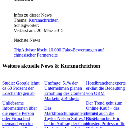
Infos zu dieser News
Thema:
Kurznachrichten
Schlagwörter:
Verfasst am: 20. März 2015
Nächste News
TripAdvisor löscht 10.000 Fake-Bewertungen auf
chinesischer Partnerseite
Weitere aktuelle News & Kurznachrichten
Studie: Google lehnt
Umfrage: 51% der
Hotelbranchenexperte
ca 60 Prozent der
Unternehmen planen
erklärt die Bedeutung
Löschanfragen ab
Erhöhung des Content-
von ORM
Marketing-Budgets
Unliebsame
Der Trend geht zum
Informationen über
Das
Online-Kauf – das
die eigene Person
Marktforschungsunternehmen
betrifft auch die
oder Firma liest
Taylor Nelson Sofres (TNS)
Reisebranche. Eric
niemand gern im
hat im Auftrag der Content
Horster, Professor für