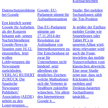
Kurznachrichten
Datenschutzprobleme
Google: EU-
Studie: Bei mobilen
bei Google
Parlament stimmt für
Suchanfragen zählt
Aufspaltungsantrag
die Top-Position
Erst kürzlich sorgte
Google für Aufsehen,
Das EU-Parlament
Je größer der Einfluss
als der Konzern
stimmte am
mobiler Geräte wie
bekannt gab, seinen
27.11.2014 der
Smartphones oder
Nachrichtendienst
Resolution zur
Tablet PCs in
Google-News in
Aufspaltung von
unserem Alltag wird,
Spanien zum 16.12.
Internetkonzernen zu.
desto relevanter wird
einzustellen. Jetzt
Die Entscheidung ist
auch die Frage,
wollen
zwar für
inwiefern das mobile
Lobbygruppen die
Unternehmen nicht
Nutzerverhalten vom
Newssparte
bindend, setzt
klassischen abweicht.
zurückholen.
allerdings ein
Eine neue Studie
VERLAG RUDERT
deutliches Zeichen,
zeigt nun, dass sich
ZURÜCK Die
welche Maßnahmen
Klickraten bei
Spanische
sich die Vertreter in
mobilen und
Newspaper
Straßburg zukünftig
Desktop-basierten
Publishers’
wünschen. Vor allem
Suchanfragen
Association (AEDE)
den Internetriesen
tatsächli…
gehört zu den
Google h…
Loggygruppen…