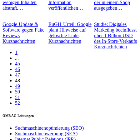
wenigen Inhalten
Information
der in einem Shop
abstraft,…
veröffentlichen…
ausgegeben…
Google-Update &
EuGH-Urteil: Google
Studie: Digitales
Software gegen Fake
plant Hinweise auf
Marketing beeinflusst
Reviews
gelöschte Links
über 1 Billion USD
Kurznachrichten
Kurznachrichten
des In-Store-Verkaufs
Kurznachrichten
1
...
45
46
47
48
49
50
51
52
OMB AG Leistungen
Suchmaschinenoptimierung (SEO)
Suchmaschinenwerbung (SEA)
Internet Public Relations (IPR)