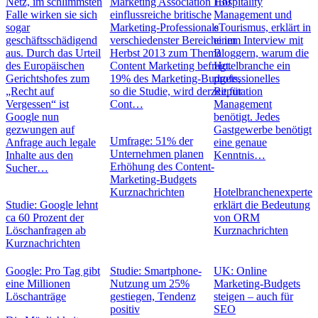
Netz, im schlimmsten
Marketing Association 130
Hospitality
Falle wirken sie sich
einflussreiche britische
Management und
sogar
Marketing-Professionals
eTourismus, erklärt in
geschäftsschädigend
verschiedenster Bereiche im
einem Interview mit
aus. Durch das Urteil
Herbst 2013 zum Thema
Bloggern, warum die
des Europäischen
Content Marketing befragt.
Hotelbranche ein
Gerichtshofes zum
19% des Marketing-Budgets,
professionelles
„Recht auf
so die Studie, wird derzeit für
Reputation
Vergessen“ ist
Cont…
Management
Google nun
benötigt. Jedes
gezwungen auf
Gastgewerbe benötigt
Umfrage: 51% der
Anfrage auch legale
eine genaue
Unternehmen planen
Inhalte aus den
Kenntnis…
Erhöhung des Content-
Sucher…
Marketing-Budgets
Kurznachrichten
Hotelbranchenexperte
Studie: Google lehnt
erklärt die Bedeutung
ca 60 Prozent der
von ORM
Löschanfragen ab
Kurznachrichten
Kurznachrichten
Google: Pro Tag gibt
Studie: Smartphone-
UK: Online
eine Millionen
Nutzung um 25%
Marketing-Budgets
Löschanträge
gestiegen, Tendenz
steigen – auch für
positiv
SEO