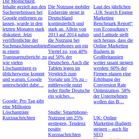
Die Möglichkeit,
Inhalte gezielt aus den
Die Nutzung mobiler
Laut des jährlichen
Suchergebnissen bei
Endgeräte steigt in
„UK Search Engine
Google entfernen zu
Deutschland
Marketing
lassen, wurde in den
kontinuierlich und
Benchmark Report“
letzten Monaten stark
stark an. Allein von
von Econsultancy
diskutiert. Jetzt
2013 auf 2014 nahm
und Latitude stellt
veröffentlichte der
die Nutzung bei
sich heraus, dass die
Suchmaschinenanbieter
Smartphones um ein
Online Marketing
in einem
Viertel zu, von 40%
Budgets in
Transparenzbericht, zu
auf 50% der
Großbritannien
wie vielen
Deutschen. Auch die
weiter rasant steigen
Löschanträgen es
Tablets legen im
werden: 60% der
üblicherweise kommt
Vergleich zum
Firmen planen eine
und warum. Google
Vorjahr um 5% zu –
Erhöhung der
unterscheidet dabe…
mittlerweile nutzt
Conversion Rate
jeder fünfte Deutsche
Optimization, 58%
ein solches…
der Unternehmen
Google: Pro Tag gibt
wollen das B…
eine Millionen
Löschanträge
Studie: Smartphone-
Kurznachrichten
Nutzung um 25%
UK: Online
gestiegen, Tendenz
Marketing-Budgets
positiv
steigen – auch für
Kurznachrichten
SEO