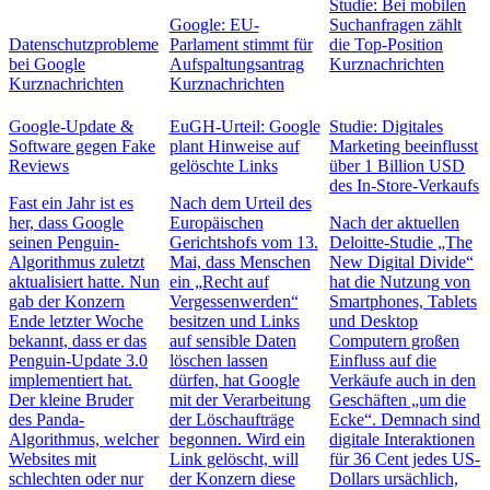
Studie: Bei mobilen
Google: EU-
Suchanfragen zählt
Datenschutzprobleme
Parlament stimmt für
die Top-Position
bei Google
Aufspaltungsantrag
Kurznachrichten
Kurznachrichten
Kurznachrichten
Google-Update &
EuGH-Urteil: Google
Studie: Digitales
Software gegen Fake
plant Hinweise auf
Marketing beeinflusst
Reviews
gelöschte Links
über 1 Billion USD
des In-Store-Verkaufs
Fast ein Jahr ist es
Nach dem Urteil des
her, dass Google
Europäischen
Nach der aktuellen
seinen Penguin-
Gerichtshofs vom 13.
Deloitte-Studie „The
Algorithmus zuletzt
Mai, dass Menschen
New Digital Divide“
aktualisiert hatte. Nun
ein „Recht auf
hat die Nutzung von
gab der Konzern
Vergessenwerden“
Smartphones, Tablets
Ende letzter Woche
besitzen und Links
und Desktop
bekannt, dass er das
auf sensible Daten
Computern großen
Penguin-Update 3.0
löschen lassen
Einfluss auf die
implementiert hat.
dürfen, hat Google
Verkäufe auch in den
Der kleine Bruder
mit der Verarbeitung
Geschäften „um die
des Panda-
der Löschaufträge
Ecke“. Demnach sind
Algorithmus, welcher
begonnen. Wird ein
digitale Interaktionen
Websites mit
Link gelöscht, will
für 36 Cent jedes US-
schlechten oder nur
der Konzern diese
Dollars ursächlich,