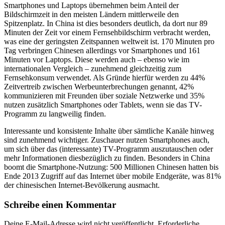
Smartphones und Laptops übernehmen beim Anteil der
Bildschirmzeit in den meisten Ländern mittlerweile den
Spitzenplatz. In China ist dies besonders deutlich, da dort nur 89
Minuten der Zeit vor einem Fernsehbildschirm verbracht werden,
was eine der geringsten Zeitspannen weltweit ist. 170 Minuten pro
Tag verbringen Chinesen allerdings vor Smartphones und 161
Minuten vor Laptops. Diese werden auch – ebenso wie im
internationalen Vergleich – zunehmend gleichzeitig zum
Fernsehkonsum verwendet. Als Gründe hierfür werden zu 44%
Zeitvertreib zwischen Werbeunterbrechungen genannt, 42%
kommunizieren mit Freunden über soziale Netzwerke und 35%
nutzen zusätzlich Smartphones oder Tablets, wenn sie das TV-
Programm zu langweilig finden.
Interessante und konsistente Inhalte über sämtliche Kanäle hinweg
sind zunehmend wichtiger. Zuschauer nutzen Smartphones auch,
um sich über das (interessante) TV-Programm auszutauschen oder
mehr Informationen diesbezüglich zu finden. Besonders in China
boomt die Smartphone-Nutzung: 500 Millionen Chinesen hatten bis
Ende 2013 Zugriff auf das Internet über mobile Endgeräte, was 81%
der chinesischen Internet-Bevölkerung ausmacht.
Schreibe einen Kommentar
Deine E-Mail-Adresse wird nicht veröffentlicht.
Erforderliche