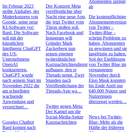
Abonnenten springt
Im Februar 2023
Der Konzern Meta
ab
stellte Alphabet, der
veröffentlichte über
Mutterkonzern von
Nacht eine neue App,
Die kostenpflichtige
Google, seine neue
die jetzt Twitter vom
Abonnementversion
KI-Software vor:
Thron stoßen soll.
von Twitter –
Bard. Die Software
Nach Facebook und
Twitter-Blue –
soll mit der
Instagram will
scheint Probleme zu
künstlichen
Gründer Mark
haben, Abonnenten
Intelligenz ChatGPT
Zuckerberg nun
zu gewinnen und sie
des US-
seinen eigenen
langfristig zu halten.
Unternehmens
twitterähnlichen
Seit der Einführung
OpenAI
Kurznachrichtendienst
von Twitter Blue im
konkurrieren.
aufbauen, den er
vergangenen
ChatGPT wurde
Threads nennt. Zwei
November durch
nach seinem Start im
Stunden nach
Elon Musk konnten
November 2022 die
Veröffentlichung der
bis Ende April nur
am schnellsten
Threads-App wa…
640.000 Nutzer und
wachsende
Nutzerinnen
Anwendung und
überzeugt werden…
Twitter gegen Meta:
verzeichnet…
Der Kampf um die
Social-Media-Spitze
News bei Twitter-
Googles Chatbot
Kurznachrichten
Blue: Mehr als die
Bard kommt nach
Hälfte der früheren