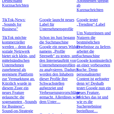
Deutschland
Abonnenten springt
Kurznachrichten
ab
Kurznachrichten
TikTok-News:
Google launcht neues
Google testet
„Sounds for
Label für
„Trending“-Label
Business”
Unternehmensprofile
Um Nutzerinnen und
TikTok möchte
Schon im Juni begann
Nutzern die
kommerzieller
die Suchmaschine
bestmöglichen
werden – denn das
Google ein neues Widget
Ergebnisse zu liefern,
soziale Netzwerk
namens „Profile
arbeitet die
bietet sich klein- und
Strength“ zu testen, um
Suchmaschine
mittelständischen
den Internetauftritt von
Google kontinuierlich
Unternehmen
Unternehmensprofilen
an einer verbesserten
zunehmend als
zu analysieren. Dadurch
Suche. Denn
geeignete Plattform
werden den Inhabern
personalisierter
zur Vermarktung an.
dieser Profile ihre
Content ist gefragter
Kürzlich wurde in
Schwachstellen
denn je! Deshalb
diesem Zuge ein
aufgezeigt und
testet Google nun ein
neues Feature
Verbesserungsvorschläge
neues Feature.
gelauncht: die
gemacht. Allerdings wird
Welches das ist und
sogenannten „Sounds
dem Unter…
wie es die
for Business“.
Suchergebnisse
Sound-on-Strategie
beeinflusst…