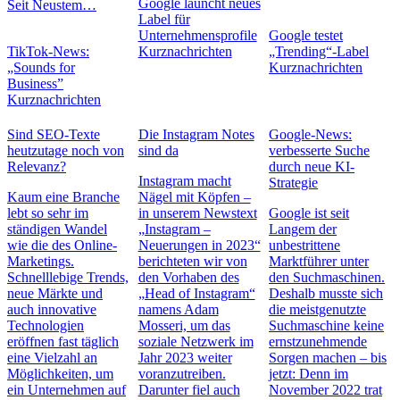
Google launcht neues
Seit Neustem…
Label für
Unternehmensprofile
Google testet
TikTok-News:
Kurznachrichten
„Trending“-Label
„Sounds for
Kurznachrichten
Business”
Kurznachrichten
Sind SEO-Texte
Die Instagram Notes
Google-News:
heutzutage noch von
sind da
verbesserte Suche
Relevanz?
durch neue KI-
Instagram macht
Strategie
Kaum eine Branche
Nägel mit Köpfen –
lebt so sehr im
in unserem Newstext
Google ist seit
ständigen Wandel
„Instagram –
Langem der
wie die des Online-
Neuerungen in 2023“
unbestrittene
Marketings.
berichteten wir von
Marktführer unter
Schnelllebige Trends,
den Vorhaben des
den Suchmaschinen.
neue Märkte und
„Head of Instagram“
Deshalb musste sich
auch innovative
namens Adam
die meistgenutzte
Technologien
Mosseri, um das
Suchmaschine keine
eröffnen fast täglich
soziale Netzwerk im
ernstzunehmende
eine Vielzahl an
Jahr 2023 weiter
Sorgen machen – bis
Möglichkeiten, um
voranzutreiben.
jetzt: Denn im
ein Unternehmen auf
Darunter fiel auch
November 2022 trat