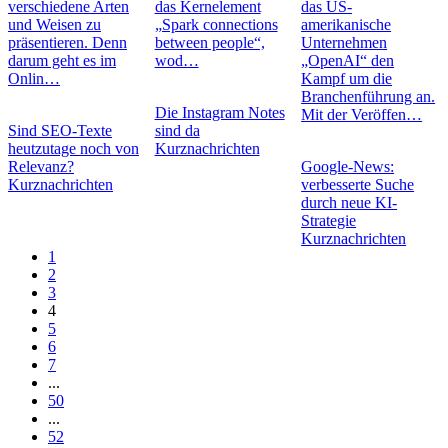
verschiedene Arten
das Kernelement
das US-
und Weisen zu
„Spark connections
amerikanische
präsentieren. Denn
between people“,
Unternehmen
darum geht es im
wod…
„OpenAI“ den
Onlin…
Kampf um die
Branchenführung an.
Die Instagram Notes
Mit der Veröffen…
Sind SEO-Texte
sind da
heutzutage noch von
Kurznachrichten
Relevanz?
Google-News:
Kurznachrichten
verbesserte Suche
durch neue KI-
Strategie
Kurznachrichten
1
2
3
4
5
6
7
...
50
...
52