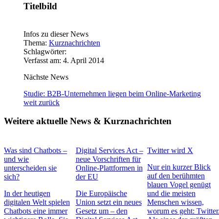
Titelbild
Infos zu dieser News
Thema:
Kurznachrichten
Schlagwörter:
Verfasst am: 4. April 2014
Nächste News
Studie: B2B-Unternehmen liegen beim Online-Marketing
weit zurück
Weitere aktuelle News & Kurznachrichten
Was sind Chatbots –
Digital Services Act –
Twitter wird X
und wie
neue Vorschriften für
Nur ein kurzer Blick
unterscheiden sie
Online-Plattformen in
auf den berühmten
sich?
der EU
blauen Vogel genügt
In der heutigen
Die Europäische
und die meisten
digitalen Welt spielen
Union setzt ein neues
Menschen wissen,
Chatbots eine immer
Gesetz um – den
worum es geht: Twitter