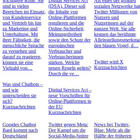
wichtigere Rolle. Sie
Digital Services Act
Als eines der größten
sind in vielen
(DSA). Dieser soll
sozialen Netzwerke ha
Bereichen im Einsatz,
die Inhalte von
Twitter Millionen von
von Kundenservice
Online-Plattformen
Nutzern und
und Vertrieb bis hin
regulieren und die
Nutzerinnen auf der
zu Marketing und
Online-Sicherheit,
ganzen Welt. Sie alle
Unterhaltung. Mit
Meinungsfreiheit
kennen das berühmte
ihrer Fähigkeit, die
sowie den Schutz der
Alleinstellungsmerkmal
menschliche Sprache
europäischen
den blauen Vogel, d…
zu verstehen und
Verbraucher und
darauf zu reagieren,
Verbraucherinnen
Twitter wird X
können sie eine
stärken. Welche
Kurznachrichten
Vielzahl von…
neuen Regeln gelten?
Durch die ve…
Was sind Chatbots –
und wie
Digital Services Act –
unterscheiden sie
neue Vorschriften für
sich?
Online-Plattformen in
Kurznachrichten
der EU
Kurznachrichten
Googles Chatbot
Twitter gegen Meta:
News bei Twitter-
Bard kommt nach
Der Kampf um die
Blue: Mehr als die
Deutschland
Social-Media-Spitze
Hälfte der früheren