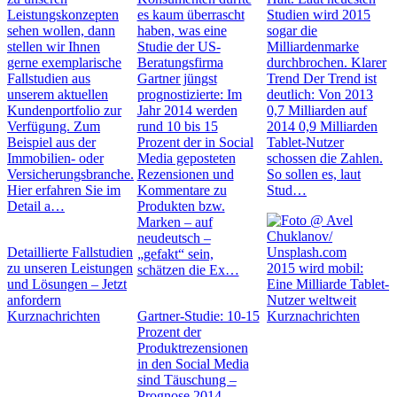
Leistungskonzepten
es kaum überrascht
Studien wird 2015
sehen wollen, dann
haben, was eine
sogar die
stellen wir Ihnen
Studie der US-
Milliardenmarke
gerne exemplarische
Beratungsfirma
durchbrochen. Klarer
Fallstudien aus
Gartner jüngst
Trend Der Trend ist
unserem aktuellen
prognostizierte: Im
deutlich: Von 2013
Kundenportfolio zur
Jahr 2014 werden
0,7 Milliarden auf
Verfügung. Zum
rund 10 bis 15
2014 0,9 Milliarden
Beispiel aus der
Prozent der in Social
Tablet-Nutzer
Immobilien- oder
Media geposteten
schossen die Zahlen.
Versicherungsbranche.
Rezensionen und
So sollen es, laut
Hier erfahren Sie im
Kommentare zu
Stud…
Detail a…
Produkten bzw.
Marken – auf
neudeutsch –
Detaillierte Fallstudien
„gefakt“ sein,
zu unseren Leistungen
2015 wird mobil:
schätzen die Ex…
und Lösungen – Jetzt
Eine Milliarde Tablet-
anfordern
Nutzer weltweit
Kurznachrichten
Gartner-Studie: 10-15
Kurznachrichten
Prozent der
Produktrezensionen
in den Social Media
sind Täuschung –
Prognose 2014