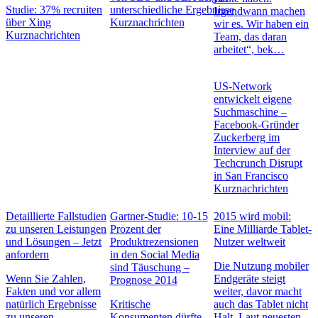
Studie: 37% recruiten
unterschiedliche Ergebnisse
Irgendwann machen
über Xing
Kurznachrichten
wir es. Wir haben ein
Kurznachrichten
Team, das daran
arbeitet“, bek…
US-Network
entwickelt eigene
Suchmaschine –
Facebook-Gründer
Zuckerberg im
Interview auf der
Techcrunch Disrupt
in San Francisco
Kurznachrichten
Detaillierte Fallstudien
Gartner-Studie: 10-15
2015 wird mobil:
zu unseren Leistungen
Prozent der
Eine Milliarde Tablet-
und Lösungen – Jetzt
Produktrezensionen
Nutzer weltweit
anfordern
in den Social Media
Die Nutzung mobiler
sind Täuschung –
Wenn Sie Zahlen,
Endgeräte steigt
Prognose 2014
Fakten und vor allem
weiter, davor macht
natürlich Ergebnisse
Kritische
auch das Tablet nicht
zu unseren
Konsumenten dürfte
Halt. Laut neuesten