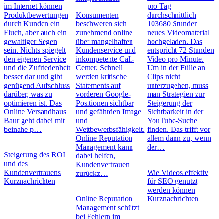
im Internet können
pro Tag
Produktbewertungen
Konsumenten
durchschnittlich
durch Kunden ein
beschweren sich
103680 Stunden
Fluch, aber auch ein
zunehmend online
neues Videomaterial
gewaltiger Segen
über mangelhaften
hochgeladen. Das
sein. Nichts spiegelt
Kundenservice und
entspricht 72 Stunden
den eigenen Service
inkompetente Call-
Video pro Minute.
und die Zufriedenheit
Center. Schnell
Um in der Fülle an
besser dar und gibt
werden kritische
Clips nicht
genügend Aufschluss
Statements auf
unterzugehen, muss
darüber, was zu
vorderen Google-
man Strategien zur
optimieren ist. Das
Positionen sichtbar
Steigerung der
Online Versandhaus
und gefährden Image
Sichtbarkeit in der
Baur geht dabei mit
und
YouTube-Suche
beinahe p…
Wettbewerbsfähigkeit.
finden. Das trifft vor
Online Reputation
allem dann zu, wenn
Management kann
der…
Steigerung des ROI
dabei helfen,
und des
Kundenvertrauen
Kundenvertrauens
Wie Videos effektiv
zurückz…
Kurznachrichten
für SEO genutzt
werden können
Online Reputation
Kurznachrichten
Management schützt
bei Fehlern im