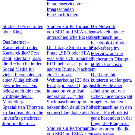
Kundenservice vor
Imageschäden
Kurznachrichten
Studie: 37% recruiten
Studien zur Performance
US-Network
über Xing
von SEO und SEA zeigen
entwickelt eigene
unterschiedliche Ergebnisse
Suchmaschine –
Das Internet –
Facebook-Gründer
Karriereturbo oder
Der hitzige Streit um die
Zuckerberg im
Karrierekiller? Fest
Frage „SEO oder SEA –
Interview auf der
steht jedenfalls, dass
was zahlt sich in Sachen
Techcrunch Disrupt
die Recherche in den
ROI mehr aus?“ geht in die
in San Francisco
Social Media für
nächste Runde. Nachdem
viele „Personaler“ zu
ein Team von
Die Gerüchte
einer Alltäglichkeit
Webmarketing123 das
kursieren seit langem,
geworden ist. Das
Erfolgspotenzial („biggest
mittlerweile aber
belegt auch die neue
impact on your lead
scheint so gut wie
Umfrage des E-
generation …“) der
sicher: Facebook geht
Marketing-
Suchmaschinenoptimierung
mit einer eigenen
Spezialisten Thorsten
bekanntlich deutlich höher
Suchmaschine an den
zu Jacobsmühlen, die
veranschlagt hatte als das…
Start. „Facebook ist
im Auftrag mehrerer
ganz besonders in der
Jobportalbetrei…
Lage, die Fragen zu
Studien zur Performance
beantworten, die die
von SEO und SEA zeigen
Leute haben.