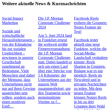
Weitere aktuelle News & Kurznachrichten
Social Impact
Die J.P. Morgan
Facebook Reels
Marketing
Corporate Challenge
erobern die Gruppen:
2024
Neues Feature im
Soziale und
Test!
wirtschaftliche
Am 5. Juni 2024 fand
Herausforderungen –
in Frankfurt erneut
Facebook testet
von der Klimakrise
die weltweit größte
aktuell eine neue
bis zur sozialen
Firmenveranstaltung,
Funktion, welche die
Ungleichheit –
die J.P. Morgan
Social-Media-
gewinnen in unserer
Corporate Challenge,
Landschaft verändern
Gesellschaft
statt. Dabei handelt es
könnte: Reels
zunehmend an
sich um einen Lauf
Sharing in Gruppen.
Bedeutung. Viele
über eine Strecke von
Bislang war es nur
Menschen sind daher
5,6 Kilometer, der
möglich, Reels im
der Meinung, dass
Unternehmen aus der
Newsfeed und in
Unternehmen nicht
ganzen Welt
privaten Nachrichten
nur auf ihren Gewinn
zusammenbringt, um
zu teilen. Mit dem
ausgerichtet sein
den Teamgeist sowie
neuen Feature
sollten, sondern auch
gemeinnützige
können Nutzer Reels
einen positiven
Vereine zu f…
in bis zu drei
Einfl…
Gruppen ihrer Wahl