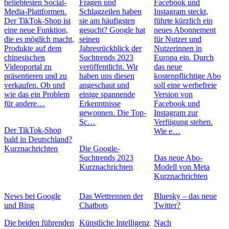
beliebtesten Social-
Fragen und
Facebook und
Media-Plattformen.
Schlagzeilen haben
Instagram steckt,
Der TikTok-Shop ist
sie am häufigsten
führte kürzlich ein
eine neue Funktion,
gesucht? Google hat
neues Abonnement
die es möglich macht,
seinen
für Nutzer und
Produkte auf dem
Jahresrückblick der
Nutzerinnen in
chinesischen
Suchtrends 2023
Europa ein. Durch
Videoportal zu
veröffentlicht. Wir
das neue
präsentieren und zu
haben uns diesen
kostenpflichtige Abo
verkaufen. Ob und
angeschaut und
soll eine werbefreie
wie das ein Problem
einige spannende
Version von
für andere…
Erkenntnisse
Facebook und
gewonnen. Die Top-
Instagram zur
Sc…
Verfügung stehen.
Der TikTok-Shop
Wie e…
bald in Deutschland?
Kurznachrichten
Die Google-
Suchtrends 2023
Das neue Abo-
Kurznachrichten
Modell von Meta
Kurznachrichten
News bei Google
Das Wettrennen der
Bluesky – das neue
und Bing
Chatbots
Twitter?
Die beiden führenden
Künstliche Intelligenz
Nach