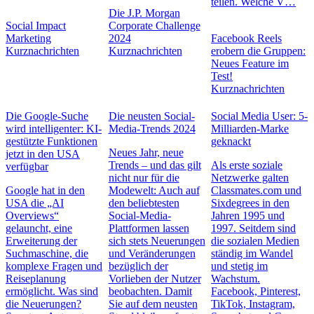
teilen. Welche V…
Die J.P. Morgan
Social Impact
Corporate Challenge
Marketing
2024
Facebook Reels
Kurznachrichten
Kurznachrichten
erobern die Gruppen:
Neues Feature im
Test!
Kurznachrichten
Die Google-Suche
Die neusten Social-
Social Media User: 5-
wird intelligenter: KI-
Media-Trends 2024
Milliarden-Marke
gestützte Funktionen
geknackt
Neues Jahr, neue
jetzt in den USA
Trends – und das gilt
Als erste soziale
verfügbar
nicht nur für die
Netzwerke galten
Google hat in den
Modewelt: Auch auf
Classmates.com und
USA die „AI
den beliebtesten
Sixdegrees in den
Overviews“
Social-Media-
Jahren 1995 und
gelauncht, eine
Plattformen lassen
1997. Seitdem sind
Erweiterung der
sich stets Neuerungen
die sozialen Medien
Suchmaschine, die
und Veränderungen
ständig im Wandel
komplexe Fragen und
bezüglich der
und stetig im
Reiseplanung
Vorlieben der Nutzer
Wachstum.
ermöglicht. Was sind
beobachten. Damit
Facebook, Pinterest,
die Neuerungen?
Sie auf dem neusten
TikTok, Instagram,