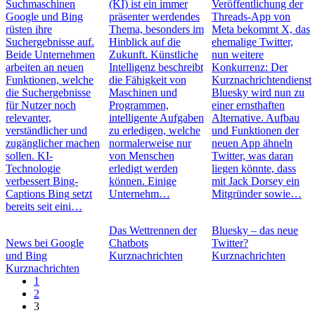
Suchmaschinen
(KI) ist ein immer
Veröffentlichung der
Google und Bing
präsenter werdendes
Threads-App von
rüsten ihre
Thema, besonders im
Meta bekommt X, das
Suchergebnisse auf.
Hinblick auf die
ehemalige Twitter,
Beide Unternehmen
Zukunft. Künstliche
nun weitere
arbeiten an neuen
Intelligenz beschreibt
Konkurrenz: Der
Funktionen, welche
die Fähigkeit von
Kurznachrichtendienst
die Suchergebnisse
Maschinen und
Bluesky wird nun zu
für Nutzer noch
Programmen,
einer ernsthaften
relevanter,
intelligente Aufgaben
Alternative. Aufbau
verständlicher und
zu erledigen, welche
und Funktionen der
zugänglicher machen
normalerweise nur
neuen App ähneln
sollen. KI-
von Menschen
Twitter, was daran
Technologie
erledigt werden
liegen könnte, dass
verbessert Bing-
können. Einige
mit Jack Dorsey ein
Captions Bing setzt
Unternehm…
Mitgründer sowie…
bereits seit eini…
Das Wettrennen der
Bluesky – das neue
News bei Google
Chatbots
Twitter?
und Bing
Kurznachrichten
Kurznachrichten
Kurznachrichten
1
2
3