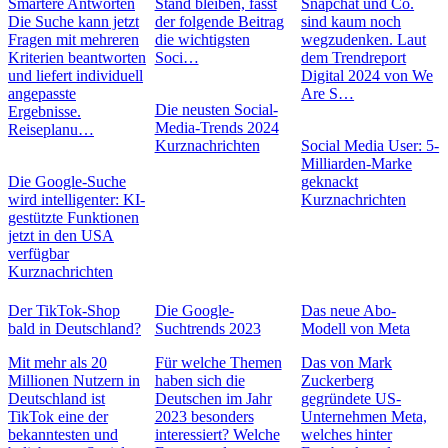
Smartere Antworten
Stand bleiben, fasst
Snapchat und Co.
Die Suche kann jetzt
der folgende Beitrag
sind kaum noch
Fragen mit mehreren
die wichtigsten
wegzudenken. Laut
Kriterien beantworten
Soci…
dem Trendreport
und liefert individuell
Digital 2024 von We
angepasste
Are S…
Die neusten Social-
Ergebnisse.
Media-Trends 2024
Reiseplanu…
Kurznachrichten
Social Media User: 5-
Milliarden-Marke
Die Google-Suche
geknackt
wird intelligenter: KI-
Kurznachrichten
gestützte Funktionen
jetzt in den USA
verfügbar
Kurznachrichten
Der TikTok-Shop
Die Google-
Das neue Abo-
bald in Deutschland?
Suchtrends 2023
Modell von Meta
Mit mehr als 20
Für welche Themen
Das von Mark
Millionen Nutzern in
haben sich die
Zuckerberg
Deutschland ist
Deutschen im Jahr
gegründete US-
TikTok eine der
2023 besonders
Unternehmen Meta,
bekanntesten und
interessiert? Welche
welches hinter