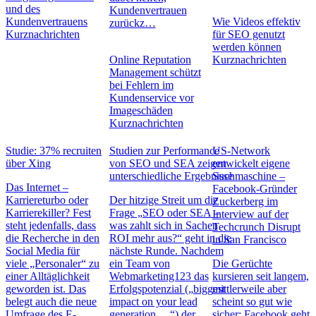
und des
Kundenvertrauen
Kundenvertrauens
Wie Videos effektiv
zurückz…
Kurznachrichten
für SEO genutzt
werden können
Online Reputation
Kurznachrichten
Management schützt
bei Fehlern im
Kundenservice vor
Imageschäden
Kurznachrichten
Studie: 37% recruiten
Studien zur Performance
US-Network
über Xing
von SEO und SEA zeigen
entwickelt eigene
unterschiedliche Ergebnisse
Suchmaschine –
Das Internet –
Facebook-Gründer
Karriereturbo oder
Der hitzige Streit um die
Zuckerberg im
Karrierekiller? Fest
Frage „SEO oder SEA –
Interview auf der
steht jedenfalls, dass
was zahlt sich in Sachen
Techcrunch Disrupt
die Recherche in den
ROI mehr aus?“ geht in die
in San Francisco
Social Media für
nächste Runde. Nachdem
viele „Personaler“ zu
ein Team von
Die Gerüchte
einer Alltäglichkeit
Webmarketing123 das
kursieren seit langem,
geworden ist. Das
Erfolgspotenzial („biggest
mittlerweile aber
belegt auch die neue
impact on your lead
scheint so gut wie
Umfrage des E-
generation …“) der
sicher: Facebook geht