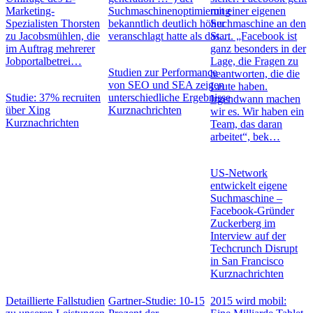
Marketing-
Suchmaschinenoptimierung
mit einer eigenen
Spezialisten Thorsten
bekanntlich deutlich höher
Suchmaschine an den
zu Jacobsmühlen, die
veranschlagt hatte als das…
Start. „Facebook ist
im Auftrag mehrerer
ganz besonders in der
Jobportalbetrei…
Lage, die Fragen zu
Studien zur Performance
beantworten, die die
von SEO und SEA zeigen
Leute haben.
Studie: 37% recruiten
unterschiedliche Ergebnisse
Irgendwann machen
über Xing
Kurznachrichten
wir es. Wir haben ein
Kurznachrichten
Team, das daran
arbeitet“, bek…
US-Network
entwickelt eigene
Suchmaschine –
Facebook-Gründer
Zuckerberg im
Interview auf der
Techcrunch Disrupt
in San Francisco
Kurznachrichten
Detaillierte Fallstudien
Gartner-Studie: 10-15
2015 wird mobil: