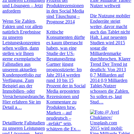
zu unseren Leistungen
Prozent der
Eine Milliarde Tablet-
und Lösungen – Jetzt
Produktrezensionen
Nutzer weltweit
anfordern
in den Social Media
Die Nutzung mobiler
sind Täuschung –
Wenn Sie Zahlen,
Endgeräte steigt
Prognose 2014
Fakten und vor allem
weiter, davor macht
natürlich Ergebnisse
Kritische
auch das Tablet nicht
zu unseren
Konsumenten dürfte
Halt. Laut neuesten
Leistungskonzepten
es kaum überrascht
Studien wird 2015
sehen wollen, dann
haben, was eine
sogar die
stellen wir Ihnen
Studie der US-
Milliardenmarke
gerne exemplarische
Beratungsfirma
durchbrochen. Klarer
Fallstudien aus
Gartner jüngst
Trend Der Trend ist
unserem aktuellen
prognostizierte: Im
deutlich: Von 2013
Kundenportfolio zur
Jahr 2014 werden
0,7 Milliarden auf
Verfügung. Zum
rund 10 bis 15
2014 0,9 Milliarden
Beispiel aus der
Prozent der in Social
Tablet-Nutzer
Immobilien- oder
Media geposteten
schossen die Zahlen.
Versicherungsbranche.
Rezensionen und
So sollen es, laut
Hier erfahren Sie im
Kommentare zu
Stud…
Detail a…
Produkten bzw.
Marken – auf
neudeutsch –
Detaillierte Fallstudien
„gefakt“ sein,
zu unseren Leistungen
2015 wird mobil:
schätzen die Ex…
und Lösungen – Jetzt
Eine Milliarde Tablet-