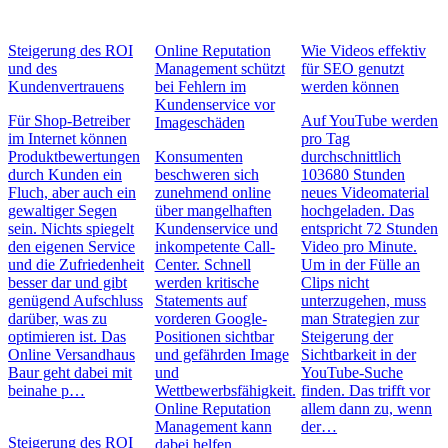
Steigerung des ROI
Online Reputation
Wie Videos effektiv
und des
Management schützt
für SEO genutzt
Kundenvertrauens
bei Fehlern im
werden können
Kundenservice vor
Für Shop-Betreiber
Auf YouTube werden
Imageschäden
im Internet können
pro Tag
Produktbewertungen
Konsumenten
durchschnittlich
durch Kunden ein
beschweren sich
103680 Stunden
Fluch, aber auch ein
zunehmend online
neues Videomaterial
gewaltiger Segen
über mangelhaften
hochgeladen. Das
sein. Nichts spiegelt
Kundenservice und
entspricht 72 Stunden
den eigenen Service
inkompetente Call-
Video pro Minute.
und die Zufriedenheit
Center. Schnell
Um in der Fülle an
besser dar und gibt
werden kritische
Clips nicht
genügend Aufschluss
Statements auf
unterzugehen, muss
darüber, was zu
vorderen Google-
man Strategien zur
optimieren ist. Das
Positionen sichtbar
Steigerung der
Online Versandhaus
und gefährden Image
Sichtbarkeit in der
Baur geht dabei mit
und
YouTube-Suche
beinahe p…
Wettbewerbsfähigkeit.
finden. Das trifft vor
Online Reputation
allem dann zu, wenn
Management kann
der…
Steigerung des ROI
dabei helfen,