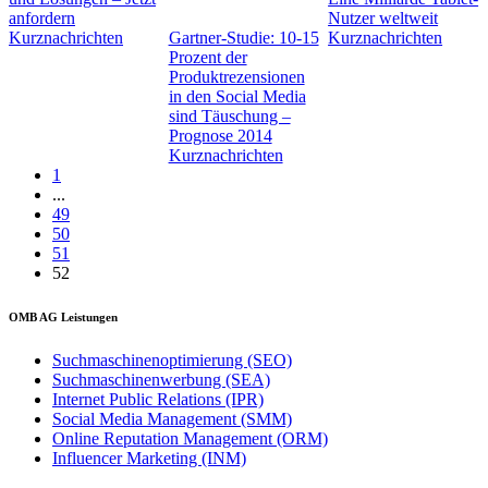
anfordern
Nutzer weltweit
Kurznachrichten
Gartner-Studie: 10-15
Kurznachrichten
Prozent der
Produktrezensionen
in den Social Media
sind Täuschung –
Prognose 2014
Kurznachrichten
1
...
49
50
51
52
OMB AG Leistungen
Suchmaschinenoptimierung (SEO)
Suchmaschinenwerbung (SEA)
Internet Public Relations (IPR)
Social Media Management (SMM)
Online Reputation Management (ORM)
Influencer Marketing (INM)