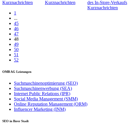
Kurznachrichten
Kurznachrichten
des In-Store-Verkaufs
Kurznachrichten
1
...
45
46
47
48
49
50
51
52
OMB AG Leistungen
Suchmaschinenoptimierung (SEO)
Suchmaschinenwerbung (SEA)
Internet Public Relations (IPR)
Social Media Management (SMM)
Online Reputation Management (ORM)
Influencer Marketing (INM)
SEO in Ihrer Stadt