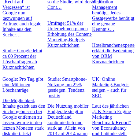
„Recht auf
so die Studie, wird derzeit für
Reputation
Vergessen“ ist
Cont…
Management
Google nun
benötigt. Jedes
gezwungen auf
Gastgewerbe benötigt
Umfrage: 51% der
Anfrage auch legale
eine genaue
Unternehmen planen
Inhalte aus den
Kenntnis…
Erhöhung des Content-
Sucher…
Marketing-Budgets
Kurznachrichten
Hotelbranchenexperte
Studie: Google lehnt
erklärt die Bedeutung
ca 60 Prozent der
von ORM
Löschanfragen ab
Kurznachrichten
Kurznachrichten
Google: Pro Tag gibt
Studie: Smartphone-
UK: Online
eine Millionen
Nutzung um 25%
Marketing-Budgets
Löschanträge
gestiegen, Tendenz
steigen – auch für
positiv
SEO
Die Möglichkeit,
Inhalte gezielt aus den
Die Nutzung mobiler
Laut des jährlichen
Suchergebnissen bei
Endgeräte steigt in
„UK Search Engine
Google entfernen zu
Deutschland
Marketing
lassen, wurde in den
kontinuierlich und
Benchmark Report“
letzten Monaten stark
stark an. Allein von
von Econsultancy
diskutiert. Jetzt
2013 auf 2014 nahm
und Latitude stellt