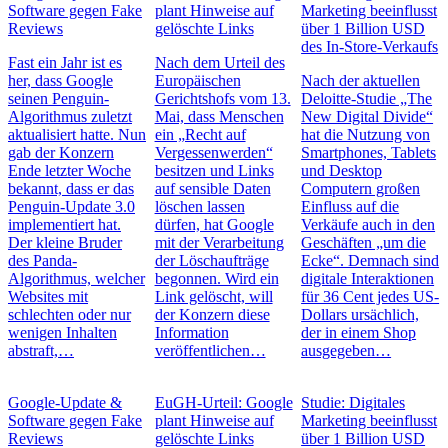
Software gegen Fake
plant Hinweise auf
Marketing beeinflusst
Reviews
gelöschte Links
über 1 Billion USD
des In-Store-Verkaufs
Fast ein Jahr ist es
Nach dem Urteil des
her, dass Google
Europäischen
Nach der aktuellen
seinen Penguin-
Gerichtshofs vom 13.
Deloitte-Studie „The
Algorithmus zuletzt
Mai, dass Menschen
New Digital Divide“
aktualisiert hatte. Nun
ein „Recht auf
hat die Nutzung von
gab der Konzern
Vergessenwerden“
Smartphones, Tablets
Ende letzter Woche
besitzen und Links
und Desktop
bekannt, dass er das
auf sensible Daten
Computern großen
Penguin-Update 3.0
löschen lassen
Einfluss auf die
implementiert hat.
dürfen, hat Google
Verkäufe auch in den
Der kleine Bruder
mit der Verarbeitung
Geschäften „um die
des Panda-
der Löschaufträge
Ecke“. Demnach sind
Algorithmus, welcher
begonnen. Wird ein
digitale Interaktionen
Websites mit
Link gelöscht, will
für 36 Cent jedes US-
schlechten oder nur
der Konzern diese
Dollars ursächlich,
wenigen Inhalten
Information
der in einem Shop
abstraft,…
veröffentlichen…
ausgegeben…
Google-Update &
EuGH-Urteil: Google
Studie: Digitales
Software gegen Fake
plant Hinweise auf
Marketing beeinflusst
Reviews
gelöschte Links
über 1 Billion USD