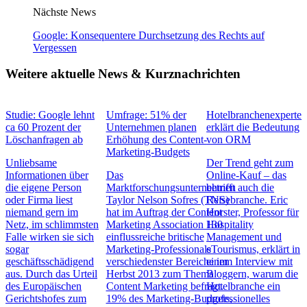
Nächste News
Google: Konsequentere Durchsetzung des Rechts auf
Vergessen
Weitere aktuelle News & Kurznachrichten
Studie: Google lehnt
Umfrage: 51% der
Hotelbranchenexperte
ca 60 Prozent der
Unternehmen planen
erklärt die Bedeutung
Löschanfragen ab
Erhöhung des Content-
von ORM
Marketing-Budgets
Unliebsame
Der Trend geht zum
Informationen über
Das
Online-Kauf – das
die eigene Person
Marktforschungsunternehmen
betrifft auch die
oder Firma liest
Taylor Nelson Sofres (TNS)
Reisebranche. Eric
niemand gern im
hat im Auftrag der Content
Horster, Professor für
Netz, im schlimmsten
Marketing Association 130
Hospitality
Falle wirken sie sich
einflussreiche britische
Management und
sogar
Marketing-Professionals
eTourismus, erklärt in
geschäftsschädigend
verschiedenster Bereiche im
einem Interview mit
aus. Durch das Urteil
Herbst 2013 zum Thema
Bloggern, warum die
des Europäischen
Content Marketing befragt.
Hotelbranche ein
Gerichtshofes zum
19% des Marketing-Budgets,
professionelles