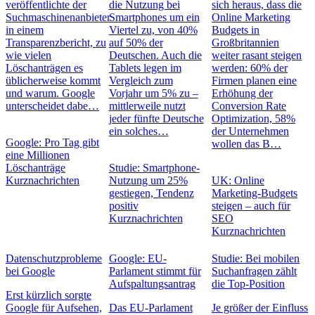
veröffentlichte der
die Nutzung bei
sich heraus, dass die
Suchmaschinenanbieter
Smartphones um ein
Online Marketing
in einem
Viertel zu, von 40%
Budgets in
Transparenzbericht, zu
auf 50% der
Großbritannien
wie vielen
Deutschen. Auch die
weiter rasant steigen
Löschanträgen es
Tablets legen im
werden: 60% der
üblicherweise kommt
Vergleich zum
Firmen planen eine
und warum. Google
Vorjahr um 5% zu –
Erhöhung der
unterscheidet dabe…
mittlerweile nutzt
Conversion Rate
jeder fünfte Deutsche
Optimization, 58%
ein solches…
der Unternehmen
Google: Pro Tag gibt
wollen das B…
eine Millionen
Löschanträge
Studie: Smartphone-
Kurznachrichten
Nutzung um 25%
UK: Online
gestiegen, Tendenz
Marketing-Budgets
positiv
steigen – auch für
Kurznachrichten
SEO
Kurznachrichten
Datenschutzprobleme
Google: EU-
Studie: Bei mobilen
bei Google
Parlament stimmt für
Suchanfragen zählt
Aufspaltungsantrag
die Top-Position
Erst kürzlich sorgte
Google für Aufsehen,
Das EU-Parlament
Je größer der Einfluss