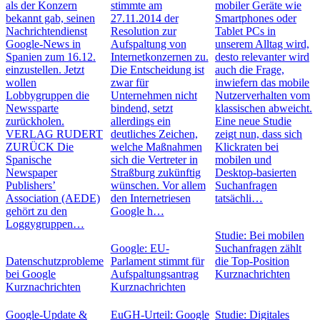
als der Konzern
stimmte am
mobiler Geräte wie
bekannt gab, seinen
27.11.2014 der
Smartphones oder
Nachrichtendienst
Resolution zur
Tablet PCs in
Google-News in
Aufspaltung von
unserem Alltag wird,
Spanien zum 16.12.
Internetkonzernen zu.
desto relevanter wird
einzustellen. Jetzt
Die Entscheidung ist
auch die Frage,
wollen
zwar für
inwiefern das mobile
Lobbygruppen die
Unternehmen nicht
Nutzerverhalten vom
Newssparte
bindend, setzt
klassischen abweicht.
zurückholen.
allerdings ein
Eine neue Studie
VERLAG RUDERT
deutliches Zeichen,
zeigt nun, dass sich
ZURÜCK Die
welche Maßnahmen
Klickraten bei
Spanische
sich die Vertreter in
mobilen und
Newspaper
Straßburg zukünftig
Desktop-basierten
Publishers’
wünschen. Vor allem
Suchanfragen
Association (AEDE)
den Internetriesen
tatsächli…
gehört zu den
Google h…
Loggygruppen…
Studie: Bei mobilen
Google: EU-
Suchanfragen zählt
Datenschutzprobleme
Parlament stimmt für
die Top-Position
bei Google
Aufspaltungsantrag
Kurznachrichten
Kurznachrichten
Kurznachrichten
Google-Update &
EuGH-Urteil: Google
Studie: Digitales