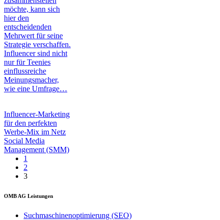
zusammenstellen
möchte, kann sich
hier den
entscheidenden
Mehrwert für seine
Strategie verschaffen.
Influencer sind nicht
nur für Teenies
einflussreiche
Meinungsmacher,
wie eine Umfrage…
Influencer-Marketing
für den perfekten
Werbe-Mix im Netz
Social Media
Management (SMM)
1
2
3
OMB AG Leistungen
Suchmaschinenoptimierung (SEO)