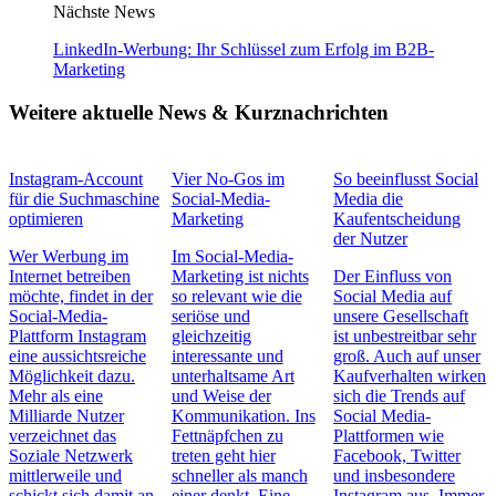
Nächste News
LinkedIn-Werbung: Ihr Schlüssel zum Erfolg im B2B-
Marketing
Weitere aktuelle News & Kurznachrichten
Instagram-Account
Vier No-Gos im
So beeinflusst Social
für die Suchmaschine
Social-Media-
Media die
optimieren
Marketing
Kaufentscheidung
der Nutzer
Wer Werbung im
Im Social-Media-
Internet betreiben
Marketing ist nichts
Der Einfluss von
möchte, findet in der
so relevant wie die
Social Media auf
Social-Media-
seriöse und
unsere Gesellschaft
Plattform Instagram
gleichzeitig
ist unbestreitbar sehr
eine aussichtsreiche
interessante und
groß. Auch auf unser
Möglichkeit dazu.
unterhaltsame Art
Kaufverhalten wirken
Mehr als eine
und Weise der
sich die Trends auf
Milliarde Nutzer
Kommunikation. Ins
Social Media-
verzeichnet das
Fettnäpfchen zu
Plattformen wie
Soziale Netzwerk
treten geht hier
Facebook, Twitter
mittlerweile und
schneller als manch
und insbesondere
schickt sich damit an,
einer denkt. Eine
Instagram aus. Immer