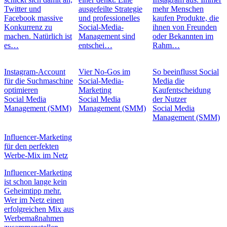
Twitter und
ausgefeilte Strategie
mehr Menschen
Facebook massive
und professionelles
kaufen Produkte, die
Konkurrenz zu
Social-Media-
ihnen von Freunden
machen. Natürlich ist
Management sind
oder Bekannten im
es…
entschei…
Rahm…
Instagram-Account
Vier No-Gos im
So beeinflusst Social
für die Suchmaschine
Social-Media-
Media die
optimieren
Marketing
Kaufentscheidung
Social Media
Social Media
der Nutzer
Management (SMM)
Management (SMM)
Social Media
Management (SMM)
Influencer-Marketing
für den perfekten
Werbe-Mix im Netz
Influencer-Marketing
ist schon lange kein
Geheimtipp mehr.
Wer im Netz einen
erfolgreichen Mix aus
Werbemaßnahmen