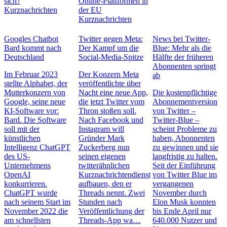
sich?
Online-Plattformen in
Kurznachrichten
der EU
Kurznachrichten
Googles Chatbot
Twitter gegen Meta:
News bei Twitter-
Bard kommt nach
Der Kampf um die
Blue: Mehr als die
Deutschland
Social-Media-Spitze
Hälfte der früheren
Abonnenten springt
Im Februar 2023
Der Konzern Meta
ab
stellte Alphabet, der
veröffentlichte über
Mutterkonzern von
Nacht eine neue App,
Die kostenpflichtige
Google, seine neue
die jetzt Twitter vom
Abonnementversion
KI-Software vor:
Thron stoßen soll.
von Twitter –
Bard. Die Software
Nach Facebook und
Twitter-Blue –
soll mit der
Instagram will
scheint Probleme zu
künstlichen
Gründer Mark
haben, Abonnenten
Intelligenz ChatGPT
Zuckerberg nun
zu gewinnen und sie
des US-
seinen eigenen
langfristig zu halten.
Unternehmens
twitterähnlichen
Seit der Einführung
OpenAI
Kurznachrichtendienst
von Twitter Blue im
konkurrieren.
aufbauen, den er
vergangenen
ChatGPT wurde
Threads nennt. Zwei
November durch
nach seinem Start im
Stunden nach
Elon Musk konnten
November 2022 die
Veröffentlichung der
bis Ende April nur
am schnellsten
Threads-App wa…
640.000 Nutzer und