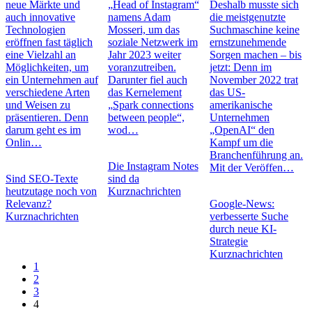
neue Märkte und
„Head of Instagram“
Deshalb musste sich
auch innovative
namens Adam
die meistgenutzte
Technologien
Mosseri, um das
Suchmaschine keine
eröffnen fast täglich
soziale Netzwerk im
ernstzunehmende
eine Vielzahl an
Jahr 2023 weiter
Sorgen machen – bis
Möglichkeiten, um
voranzutreiben.
jetzt: Denn im
ein Unternehmen auf
Darunter fiel auch
November 2022 trat
verschiedene Arten
das Kernelement
das US-
und Weisen zu
„Spark connections
amerikanische
präsentieren. Denn
between people“,
Unternehmen
darum geht es im
wod…
„OpenAI“ den
Onlin…
Kampf um die
Branchenführung an.
Die Instagram Notes
Mit der Veröffen…
Sind SEO-Texte
sind da
heutzutage noch von
Kurznachrichten
Relevanz?
Google-News:
Kurznachrichten
verbesserte Suche
durch neue KI-
Strategie
Kurznachrichten
1
2
3
4