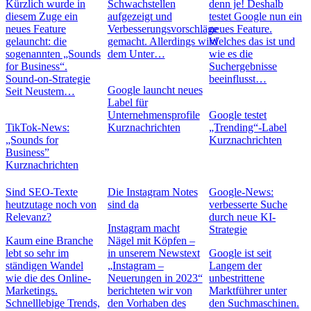
Kürzlich wurde in
Schwachstellen
denn je! Deshalb
diesem Zuge ein
aufgezeigt und
testet Google nun ein
neues Feature
Verbesserungsvorschläge
neues Feature.
gelauncht: die
gemacht. Allerdings wird
Welches das ist und
sogenannten „Sounds
dem Unter…
wie es die
for Business“.
Suchergebnisse
Sound-on-Strategie
beeinflusst…
Google launcht neues
Seit Neustem…
Label für
Unternehmensprofile
Google testet
TikTok-News:
Kurznachrichten
„Trending“-Label
„Sounds for
Kurznachrichten
Business”
Kurznachrichten
Sind SEO-Texte
Die Instagram Notes
Google-News:
heutzutage noch von
sind da
verbesserte Suche
Relevanz?
durch neue KI-
Instagram macht
Strategie
Kaum eine Branche
Nägel mit Köpfen –
lebt so sehr im
in unserem Newstext
Google ist seit
ständigen Wandel
„Instagram –
Langem der
wie die des Online-
Neuerungen in 2023“
unbestrittene
Marketings.
berichteten wir von
Marktführer unter
Schnelllebige Trends,
den Vorhaben des
den Suchmaschinen.