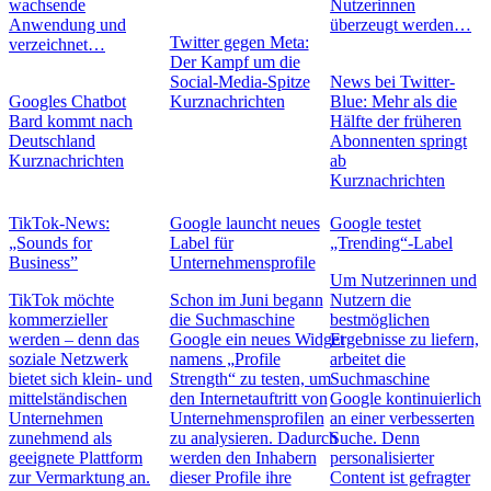
wachsende
Nutzerinnen
Anwendung und
überzeugt werden…
Twitter gegen Meta:
verzeichnet…
Der Kampf um die
Social-Media-Spitze
News bei Twitter-
Googles Chatbot
Kurznachrichten
Blue: Mehr als die
Bard kommt nach
Hälfte der früheren
Deutschland
Abonnenten springt
Kurznachrichten
ab
Kurznachrichten
TikTok-News:
Google launcht neues
Google testet
„Sounds for
Label für
„Trending“-Label
Business”
Unternehmensprofile
Um Nutzerinnen und
TikTok möchte
Schon im Juni begann
Nutzern die
kommerzieller
die Suchmaschine
bestmöglichen
werden – denn das
Google ein neues Widget
Ergebnisse zu liefern,
soziale Netzwerk
namens „Profile
arbeitet die
bietet sich klein- und
Strength“ zu testen, um
Suchmaschine
mittelständischen
den Internetauftritt von
Google kontinuierlich
Unternehmen
Unternehmensprofilen
an einer verbesserten
zunehmend als
zu analysieren. Dadurch
Suche. Denn
geeignete Plattform
werden den Inhabern
personalisierter
zur Vermarktung an.
dieser Profile ihre
Content ist gefragter