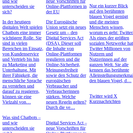
und wie
neue Vorschriften für
Nur ein kurzer Blick
unterscheiden sie
Online-Plattformen in
auf den berühmten
sich?
der EU
blauen Vogel genügt
In der heutigen
Die Europäische
und die meisten
digitalen Welt spielen
Union setzt ein neues
Menschen wissen,
Chatbots eine immer
Gesetz um – den
worum es geht: Twitter
wichtigere Rolle. Sie
Digital Services Act
Als eines der größten
sind in vielen
(DSA). Dieser soll
sozialen Netzwerke ha
Bereichen im Einsatz,
die Inhalte von
Twitter Millionen von
von Kundenservice
Online-Plattformen
Nutzern und
und Vertrieb bis hin
regulieren und die
Nutzerinnen auf der
zu Marketing und
Online-Sicherheit,
ganzen Welt. Sie alle
Unterhaltung. Mit
Meinungsfreiheit
kennen das berühmte
ihrer Fähigkeit, die
sowie den Schutz der
Alleinstellungsmerkmal
menschliche Sprache
europäischen
den blauen Vogel, d…
zu verstehen und
Verbraucher und
darauf zu reagieren,
Verbraucherinnen
Twitter wird X
können sie eine
stärken. Welche
Kurznachrichten
Vielzahl von…
neuen Regeln gelten?
Durch die ve…
Was sind Chatbots –
und wie
Digital Services Act –
unterscheiden sie
neue Vorschriften für