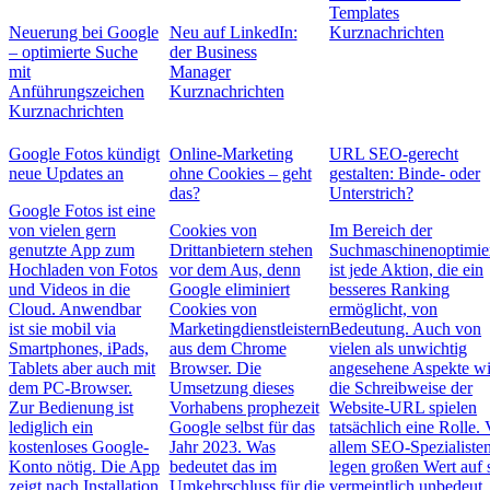
Templates
Neuerung bei Google
Neu auf LinkedIn:
Kurznachrichten
– optimierte Suche
der Business
mit
Manager
Anführungszeichen
Kurznachrichten
Kurznachrichten
Google Fotos kündigt
Online-Marketing
URL SEO-gerecht
neue Updates an
ohne Cookies – geht
gestalten: Binde- oder
das?
Unterstrich?
Google Fotos ist eine
von vielen gern
Cookies von
Im Bereich der
genutzte App zum
Drittanbietern stehen
Suchmaschinenoptimie
Hochladen von Fotos
vor dem Aus, denn
ist jede Aktion, die ein
und Videos in die
Google eliminiert
besseres Ranking
Cloud. Anwendbar
Cookies von
ermöglicht, von
ist sie mobil via
Marketingdienstleistern
Bedeutung. Auch von
Smartphones, iPads,
aus dem Chrome
vielen als unwichtig
Tablets aber auch mit
Browser. Die
angesehene Aspekte w
dem PC-Browser.
Umsetzung dieses
die Schreibweise der
Zur Bedienung ist
Vorhabens prophezeit
Website-URL spielen
lediglich ein
Google selbst für das
tatsächlich eine Rolle. 
kostenloses Google-
Jahr 2023. Was
allem SEO-Spezialiste
Konto nötig. Die App
bedeutet das im
legen großen Wert auf 
zeigt nach Installation
Umkehrschluss für die
vermeintlich unbedeu