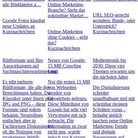
alle Bilddateien a…
Online-Marketing-
Branche? Steht das
URL SEO-gerecht
zukünftige Market…
Google Fotos kündigt
gestalten: Binde- oder
neue Updates an
Unterstrich?
Kurznachrichten
Online-Marketing
Kurznachrichten
ohne Cookies – geht
das?
Kurznachrichten
Bildformate und Ihre
Neues von Google:
Medientrends bis
Auswirkungen auf
15 MB Crawling
2030: Diese vier
Suchmaschinenoptimierung
Limit
Themen erwarten uns
die nächsten Jahre
Es gibt mehrere
Nur die ersten 15 MB
Bildformate, die alle ihre
von Webseiten
Die Digitalisierung
Berechtigung haben. Die
werden von
schreitet
Klassiker unter ihnen sind
Googlebots gelesen.
unaufhaltsam und mit
JPG und PNG – diese
Diese Mitteilung von
scheinbar riesigen
Formate sind jedem
Google hat sehr viel
Schritten voran –
bekannt. Neuerdings
Verwirrung mit sich
beinahe täglich
entfachen aber in
gebracht. Die
tauchen neue Online
Fachkreisen Diskussionen,
Information ist zwar
Marketing-Trends
ob die Nutzung von
nicht neu, wurde
und digitale
moderneren WebP-
jedoch vor Kurzem
Neuerungen auf,