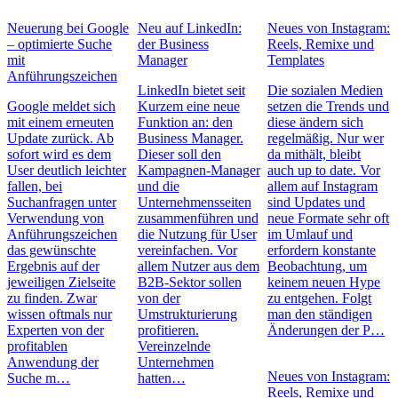
Neuerung bei Google
Neu auf LinkedIn:
Neues von Instagram:
– optimierte Suche
der Business
Reels, Remixe und
mit
Manager
Templates
Anführungszeichen
LinkedIn bietet seit
Die sozialen Medien
Google meldet sich
Kurzem eine neue
setzen die Trends und
mit einem erneuten
Funktion an: den
diese ändern sich
Update zurück. Ab
Business Manager.
regelmäßig. Nur wer
sofort wird es dem
Dieser soll den
da mithält, bleibt
User deutlich leichter
Kampagnen-Manager
auch up to date. Vor
fallen, bei
und die
allem auf Instagram
Suchanfragen unter
Unternehmensseiten
sind Updates und
Verwendung von
zusammenführen und
neue Formate sehr oft
Anführungszeichen
die Nutzung für User
im Umlauf und
das gewünschte
vereinfachen. Vor
erfordern konstante
Ergebnis auf der
allem Nutzer aus dem
Beobachtung, um
jeweiligen Zielseite
B2B-Sektor sollen
keinem neuen Hype
zu finden. Zwar
von der
zu entgehen. Folgt
wissen oftmals nur
Umstrukturierung
man den ständigen
Experten von der
profitieren.
Änderungen der P…
profitablen
Vereinzelnde
Anwendung der
Unternehmen
Neues von Instagram:
Suche m…
hatten…
Reels, Remixe und