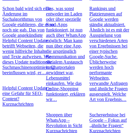
Schon bald wird sich eine
Das, was sonst
Rankings und
Änderung im
entweder im Laden
Platzierungen auf
Suchalgorithmus von
oder über spezielle
Google werden
Google etablieren, die es so
Food-Apps
ständig aktualisiert.
noch nie gab. Das von
funktioniert, ist nun
Ähnlich ist es mit der
Google angekündigte
auch über WhatsApp
Ausspielung von
Helpful Content Update
möglich: Man kann
verschiedenen Arten
betrifft Webseiten, die
nun über eine App,
von Ergebnissen bei
wenig hilfreiche Inhalte
die ursprünglich
einer typischen
und Texte aufweisen. Wie
Kommunikation und
Google-Suche.
dieses Update traditionelle
sozialem Austausch
Üblicherweise
Suchmaschinenoptimierung
in Chatportalen
werden hoch
beeinflussen wird, er…
gewidmet war,
performante
Lebensmittel
Webseiten,
einkaufen. Wie das
verwandte Anfragen
Helpful Content Update –
Online-Shopping
und ähnliche Fragen
eine Gefahr für SEO-
funktioniert, erklären
ausgespielt. Welche
Content?
wir…
Art von Ergebnis…
Kurznachrichten
Shoppen über
Suchergebnisse bei
WhatsApp –
Google – Fokus auf
Revolution in Sicht
„ähnliche Fragen“
Kurznachrichten
Kurznachrichten