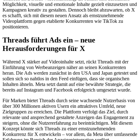
Möglichkeit, visuelle und emotionale Inhalte gezielt einzusetzen und
Kampagnen kreativ zu gestalten. Dennoch bleibt abzuwarten, ob X
es schafft, sich mit diesem neuen Ansatz als ernstzunehmende
Videoplattform gegen etablierte Konkurrenten wie TikTok zu
positionieren.
Threads führt Ads ein – neue
Herausforderungen für X
Während X stärker auf Videoinhalte setzt, rückt Threads mit der
Einführung von Werbeanzeigen näher an seinen Konkurrenten
heran. Die Ads werden zunächst in den USA und Japan getestet und
sollen sich so nahtlos in den Feed einfügen, dass sie organischen
Inhalten ähneln. Meta setzt damit auf eine bewährte Strategie, die
bereits auf Instagram und Facebook erfolgreich umgesetzt wurde.
Für Marken bietet Threads durch seine wachsende Nutzerbasis von
über 300 Millionen aktiven Usern ein attraktives Umfeld, neue
Zielgruppen zu erreichen. Die Plattform verfolgt das Ziel, durch
relevante und ansprechend gestaltete Anzeigen das Engagement zu
steigern, ohne die Nutzererfahrung zu beeinträchtigen. Mit diesem
Konzept könnte sich Threads zu einer ernstzunehmenden
Konkurrenz für X entwickeln – vor allem, da Meta über umfassende
Erfahrung im Bereich der Anzeigenintegration verfügt.