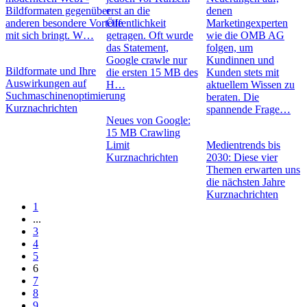
Bildformaten gegenüber
erst an die
denen
anderen besondere Vorteile
Öffentlichkeit
Marketingexperten
mit sich bringt. W…
getragen. Oft wurde
wie die OMB AG
das Statement,
folgen, um
Google crawle nur
Kundinnen und
Bildformate und Ihre
die ersten 15 MB des
Kunden stets mit
Auswirkungen auf
H…
aktuellem Wissen zu
Suchmaschinenoptimierung
beraten. Die
Kurznachrichten
spannende Frage…
Neues von Google:
15 MB Crawling
Limit
Medientrends bis
Kurznachrichten
2030: Diese vier
Themen erwarten uns
die nächsten Jahre
Kurznachrichten
1
...
3
4
5
6
7
8
9