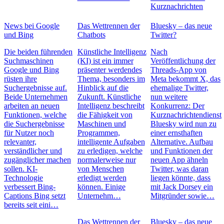
Kurznachrichten
News bei Google
Das Wettrennen der
Bluesky – das neue
und Bing
Chatbots
Twitter?
Die beiden führenden
Künstliche Intelligenz
Nach
Suchmaschinen
(KI) ist ein immer
Veröffentlichung der
Google und Bing
präsenter werdendes
Threads-App von
rüsten ihre
Thema, besonders im
Meta bekommt X, das
Suchergebnisse auf.
Hinblick auf die
ehemalige Twitter,
Beide Unternehmen
Zukunft. Künstliche
nun weitere
arbeiten an neuen
Intelligenz beschreibt
Konkurrenz: Der
Funktionen, welche
die Fähigkeit von
Kurznachrichtendienst
die Suchergebnisse
Maschinen und
Bluesky wird nun zu
für Nutzer noch
Programmen,
einer ernsthaften
relevanter,
intelligente Aufgaben
Alternative. Aufbau
verständlicher und
zu erledigen, welche
und Funktionen der
zugänglicher machen
normalerweise nur
neuen App ähneln
sollen. KI-
von Menschen
Twitter, was daran
Technologie
erledigt werden
liegen könnte, dass
verbessert Bing-
können. Einige
mit Jack Dorsey ein
Captions Bing setzt
Unternehm…
Mitgründer sowie…
bereits seit eini…
Das Wettrennen der
Bluesky – das neue