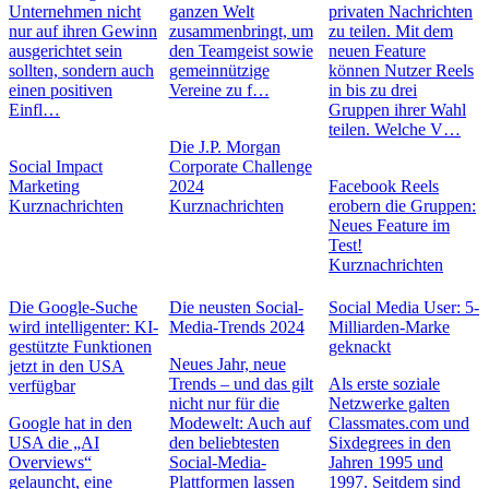
Unternehmen nicht
ganzen Welt
privaten Nachrichten
nur auf ihren Gewinn
zusammenbringt, um
zu teilen. Mit dem
ausgerichtet sein
den Teamgeist sowie
neuen Feature
sollten, sondern auch
gemeinnützige
können Nutzer Reels
einen positiven
Vereine zu f…
in bis zu drei
Einfl…
Gruppen ihrer Wahl
teilen. Welche V…
Die J.P. Morgan
Social Impact
Corporate Challenge
Marketing
2024
Facebook Reels
Kurznachrichten
Kurznachrichten
erobern die Gruppen:
Neues Feature im
Test!
Kurznachrichten
Die Google-Suche
Die neusten Social-
Social Media User: 5-
wird intelligenter: KI-
Media-Trends 2024
Milliarden-Marke
gestützte Funktionen
geknackt
Neues Jahr, neue
jetzt in den USA
Trends – und das gilt
Als erste soziale
verfügbar
nicht nur für die
Netzwerke galten
Google hat in den
Modewelt: Auch auf
Classmates.com und
USA die „AI
den beliebtesten
Sixdegrees in den
Overviews“
Social-Media-
Jahren 1995 und
gelauncht, eine
Plattformen lassen
1997. Seitdem sind