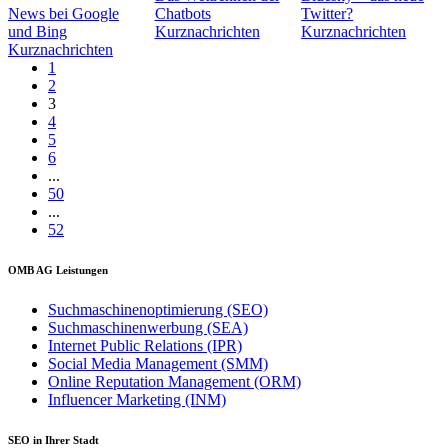
News bei Google
Chatbots
Twitter?
und Bing
Kurznachrichten
Kurznachrichten
Kurznachrichten
1
2
3
4
5
6
...
50
...
52
OMB AG Leistungen
Suchmaschinenoptimierung (SEO)
Suchmaschinenwerbung (SEA)
Internet Public Relations (IPR)
Social Media Management (SMM)
Online Reputation Management (ORM)
Influencer Marketing (INM)
SEO in Ihrer Stadt