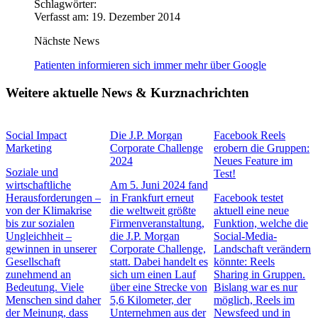
Schlagwörter:
Verfasst am: 19. Dezember 2014
Nächste News
Patienten informieren sich immer mehr über Google
Weitere aktuelle News & Kurznachrichten
Social Impact
Die J.P. Morgan
Facebook Reels
Marketing
Corporate Challenge
erobern die Gruppen:
2024
Neues Feature im
Soziale und
Test!
wirtschaftliche
Am 5. Juni 2024 fand
Herausforderungen –
in Frankfurt erneut
Facebook testet
von der Klimakrise
die weltweit größte
aktuell eine neue
bis zur sozialen
Firmenveranstaltung,
Funktion, welche die
Ungleichheit –
die J.P. Morgan
Social-Media-
gewinnen in unserer
Corporate Challenge,
Landschaft verändern
Gesellschaft
statt. Dabei handelt es
könnte: Reels
zunehmend an
sich um einen Lauf
Sharing in Gruppen.
Bedeutung. Viele
über eine Strecke von
Bislang war es nur
Menschen sind daher
5,6 Kilometer, der
möglich, Reels im
der Meinung, dass
Unternehmen aus der
Newsfeed und in