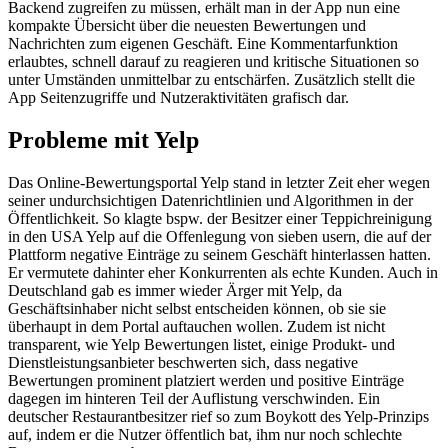
Backend zugreifen zu müssen, erhält man in der App nun eine
kompakte Übersicht über die neuesten Bewertungen und
Nachrichten zum eigenen Geschäft. Eine Kommentarfunktion
erlaubtes, schnell darauf zu reagieren und kritische Situationen so
unter Umständen unmittelbar zu entschärfen. Zusätzlich stellt die
App Seitenzugriffe und Nutzeraktivitäten grafisch dar.
Probleme mit Yelp
Das Online-Bewertungsportal Yelp stand in letzter Zeit eher wegen
seiner undurchsichtigen Datenrichtlinien und Algorithmen in der
Öffentlichkeit. So klagte bspw. der Besitzer einer Teppichreinigung
in den USA Yelp auf die Offenlegung von sieben usern, die auf der
Plattform negative Einträge zu seinem Geschäft hinterlassen hatten.
Er vermutete dahinter eher Konkurrenten als echte Kunden. Auch in
Deutschland gab es immer wieder Ärger mit Yelp, da
Geschäftsinhaber nicht selbst entscheiden können, ob sie sie
überhaupt in dem Portal auftauchen wollen. Zudem ist nicht
transparent, wie Yelp Bewertungen listet, einige Produkt- und
Dienstleistungsanbieter beschwerten sich, dass negative
Bewertungen prominent platziert werden und positive Einträge
dagegen im hinteren Teil der Auflistung verschwinden. Ein
deutscher Restaurantbesitzer rief so zum Boykott des Yelp-Prinzips
auf, indem er die Nutzer öffentlich bat, ihm nur noch schlechte