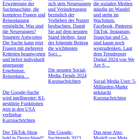
Erweiterung der
sich stets Neuerungen
die sozialen Medien
Suchmaschine, die
und Veränderungen
ständig im Wandel
komplexe Fragen und
bezüglich der
und stetig im
Reiseplanung
Vorlieben der Nutzer
Wachstum.
ermöglicht. Was sind
beobachten. Damit
Facebook, Pinterest,
die Neuerungen?
Sie auf dem neusten
TikTok, Instagram,
Smartere Antworten
Stand bleiben, fasst
Snapchat und Co.
Die Suche kann jetzt
der folgende Beitrag
sind kaum noch
Fragen mit mehreren
die wichtigsten
wegzudenken. Laut
Kriterien beantworten
Soci…
dem Trendreport
und liefert individuell
Digital 2024 von We
angepasste
Are S…
Die neusten Social-
Ergebnisse.
Media-Trends 2024
Reiseplanu…
Kurznachrichten
Social Media User: 5-
Milliarden-Marke
Die Google-Suche
geknackt
wird intelligenter: KI-
Kurznachrichten
gestützte Funktionen
jetzt in den USA
verfügbar
Kurznachrichten
Der TikTok-Shop
Die Google-
Das neue Abo-
bald in Deutschland?
Suchtrends 2023
Modell von Meta