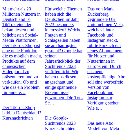
Mit mehr als 20
Für welche Themen
Das von Mark
Millionen Nutzern in
haben sich die
Zuckerberg
Deutschland ist
Deutschen im Jahr
gegründete US-
TikTok eine der
2023 besonders
Unternehmen Meta,
bekanntesten und
interessiert? Welche
welches hinter
beliebtesten Social-
Fragen und
Facebook und
Media-Plattformen.
Schlagzeilen haben
Instagram steckt,
Der TikTok-Shop ist
sie am häufigsten
führte kürzlich ein
eine neue Funktion,
gesucht? Google hat
neues Abonnement
die es möglich macht,
seinen
für Nutzer und
Produkte auf dem
Jahresrückblick der
Nutzerinnen in
chinesischen
Suchtrends 2023
Europa ein. Durch
Videoportal zu
veröffentlicht. Wir
das neue
präsentieren und zu
haben uns diesen
kostenpflichtige Abo
verkaufen. Ob und
angeschaut und
soll eine werbefreie
wie das ein Problem
einige spannende
Version von
für andere…
Erkenntnisse
Facebook und
gewonnen. Die Top-
Instagram zur
Sc…
Verfügung stehen.
Der TikTok-Shop
Wie e…
bald in Deutschland?
Kurznachrichten
Die Google-
Suchtrends 2023
Das neue Abo-
Kurznachrichten
Modell von Meta