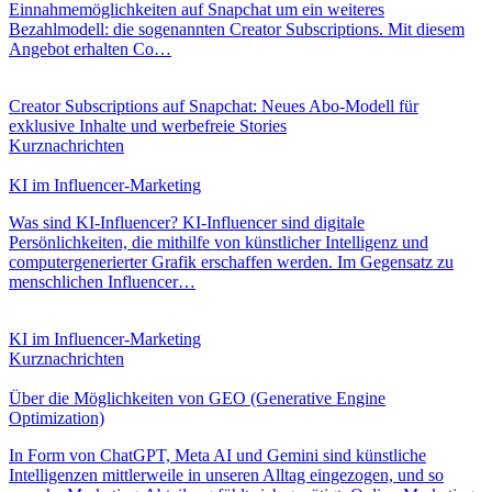
Einnahmemöglichkeiten auf Snapchat um ein weiteres
Bezahlmodell: die sogenannten Creator Subscriptions. Mit diesem
Angebot erhalten Co…
Creator Subscriptions auf Snapchat: Neues Abo-Modell für
exklusive Inhalte und werbefreie Stories
Kurznachrichten
KI im Influencer-Marketing
Was sind KI-Influencer? KI-Influencer sind digitale
Persönlichkeiten, die mithilfe von künstlicher Intelligenz und
computergenerierter Grafik erschaffen werden. Im Gegensatz zu
menschlichen Influencer…
KI im Influencer-Marketing
Kurznachrichten
Über die Möglichkeiten von GEO (Generative Engine
Optimization)
In Form von ChatGPT, Meta AI und Gemini sind künstliche
Intelligenzen mittlerweile in unseren Alltag eingezogen, und so