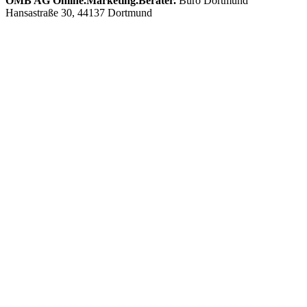
OMB AG Online.Marketing.Berater.
Büro Dortmund
Hansastraße 30, 44137 Dortmund