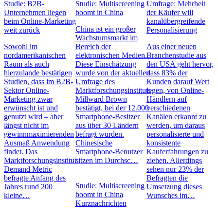
Studie: B2B-
Studie: Multiscreening
Umfrage: Mehrheit
Unternehmen liegen
boomt in China
der Käufer will
beim Online-Marketing
kanalübergreifende
China ist ein großer
weit zurück
Personalisierung
Wachstumsmarkt im
Sowohl im
Bereich der
Aus einer neuen
nordamerikanischen
elektronischen Medien.
Branchenstudie aus
Raum als auch
Diese Einschätzung
den USA geht hervor,
hierzulande bestätigen
wurde von der aktuellen
dass 83% der
Studien, dass im B2B-
Umfrage des
Kunden darauf Wert
Sektor Online-
Marktforschungsinstituts
legen, von Online-
Marketing zwar
Millward Brown
Händlern auf
erwünscht ist und
bestätigt, bei der 12.000
verschiedenen
genutzt wird – aber
Smartphone-Besitzer
Kanälen erkannt zu
längst nicht im
aus über 30 Ländern
werden, um daraus
gewinnmaximierenden
befragt wurden.
personalisierte und
Ausmaß Anwendung
Chinesische
konsistente
findet. Das
Smartphone-Benutzer
Kauferfahrungen zu
Marktforschungsinstitut
sitzen im Durchsc…
ziehen. Allerdings
Demand Metric
sehen nur 23% der
befragte Anfang des
Befragten die
Studie: Multiscreening
Jahres rund 200
Umsetzung dieses
boomt in China
kleine…
Wunsches im…
Kurznachrichten