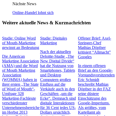
Nächste News
Online-Handel lohnt sich
Weitere aktuelle News & Kurznachrichten
Studie: Online Word
Studie: Digitales
Offener Brief: Axel-
of Mouth-Marketing
Marketing
Springer-Chef
gewinnt an Bedeutung
Mathias Döpfner
Nach der aktuellen
kritisiert “Allmacht”
Die American
Deloitte-Studie „The
Googles
Marketing Association
New Digital Divide“
(AMA) und die Word
hat die Nutzung von
In einem offenen
of Mouth Marketing
Smartphones, Tablets
Brief an den Google-
Association
und Desktop
Vorstandsvorsitzenden
(WOMMA) haben in
Computern großen
Eric Schmidt
ihrer ersten „The State
Einfluss auf die
beschreibt Mathias
of Word of Mouth“-
Verkäufe auch in den
Döpfner in der FAZ
Umfrage 328
Geschäften „um die
seine düstere
Marketing-Fachleute
Ecke“. Demnach sind
Einschätzung des
verschiedenster
digitale Interaktionen
Google-Imperiums.
Unternehmensbereiche
für 36 Cent jedes US-
Als größtes, vom
im Herbst 2013
Dollars ursächlich,
Kartellamt als