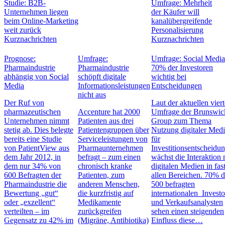
Studie: B2B-
Umfrage: Mehrheit
Unternehmen liegen
der Käufer will
beim Online-Marketing
kanalübergreifende
weit zurück
Personalisierung
Kurznachrichten
Kurznachrichten
Prognose:
Umfrage:
Umfrage: Social Media
Pharmaindustrie
Pharmaindustrie
70% der Investoren
abhängig von Social
schöpft digitale
wichtig bei
Media
Informationsleistungen
Entscheidungen
nicht aus
Der Ruf von
Laut der aktuellen vier
pharmazeutischen
Accenture hat 2000
Umfrage der Brunswic
Unternehmen nimmt
Patienten aus drei
Group zum Thema
stetig ab. Dies belegte
Patientengruppen über
Nutzung digitaler Med
bereits eine Studie
Serviceleistungen von
für
von PatientView aus
Pharmaunternehmen
Investitionsentscheidu
dem Jahr 2012, in
befragt – zum einen
wächst die Interaktion 
dem nur 34% von
chronisch kranke
digitalen Medien in fas
600 Befragten der
Patienten, zum
allen Bereichen. 70% d
Pharmaindustrie die
anderen Menschen,
500 befragten
Bewertung „gut“
die kurzfristig auf
internationalen Invest
oder „exzellent“
Medikamente
und Verkaufsanalysten
verteilten – im
zurückgreifen
sehen einen steigenden
Gegensatz zu 42% im
(Migräne, Antibiotika)
Einfluss diese…