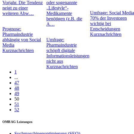
Vorjahr. Die Tendenz
oder sogenannte
neigt zu einer
„Lifestyle“-
Umfrage: Social Media
weiteren Abw…
Medikamente
70% der Investoren
benötigen (z.B. die
wichtig bei
A…
Prognose:
Entscheidungen
Pharmaindustrie
Kurznachrichten
abhängig von Social
Umfrage:
Media
Pharmaindustrie
Kurznachrichten
schöpft digitale
Informationsleistungen
nicht aus
Kurznachrichten
1
...
47
48
49
50
51
52
OMB AG Leistungen
Suchmaschinenoptimierung (SEO)