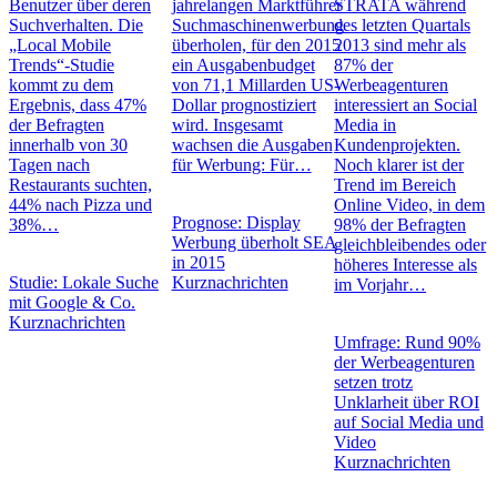
Benutzer über deren
jahrelangen Marktführer
STRATA während
Suchverhalten. Die
Suchmaschinenwerbung
des letzten Quartals
„Local Mobile
überholen, für den 2015
2013 sind mehr als
Trends“-Studie
ein Ausgabenbudget
87% der
kommt zu dem
von 71,1 Millarden US-
Werbeagenturen
Ergebnis, dass 47%
Dollar prognostiziert
interessiert an Social
der Befragten
wird. Insgesamt
Media in
innerhalb von 30
wachsen die Ausgaben
Kundenprojekten.
Tagen nach
für Werbung: Für…
Noch klarer ist der
Restaurants suchten,
Trend im Bereich
44% nach Pizza und
Online Video, in dem
Prognose: Display
38%…
98% der Befragten
Werbung überholt SEA
gleichbleibendes oder
in 2015
höheres Interesse als
Studie: Lokale Suche
Kurznachrichten
im Vorjahr…
mit Google & Co.
Kurznachrichten
Umfrage: Rund 90%
der Werbeagenturen
setzen trotz
Unklarheit über ROI
auf Social Media und
Video
Kurznachrichten