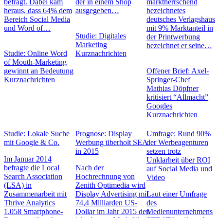
befragt. Dabei kam
der in einem Shop
marktherrschend
heraus, dass 64% dem
ausgegeben…
bezeichnetes
Bereich Social Media
deutsches Verlagshaus
und Word of…
mit 9% Marktanteil in
Studie: Digitales
der Printwerbung
Marketing
bezeichnet er seine…
Studie: Online Word
Kurznachrichten
of Mouth-Marketing
gewinnt an Bedeutung
Offener Brief: Axel-
Kurznachrichten
Springer-Chef
Mathias Döpfner
kritisiert “Allmacht”
Googles
Kurznachrichten
Studie: Lokale Suche
Prognose: Display
Umfrage: Rund 90%
mit Google & Co.
Werbung überholt SEA
der Werbeagenturen
in 2015
setzen trotz
Im Januar 2014
Unklarheit über ROI
befragte die Local
Nach der
auf Social Media und
Search Association
Hochrechnung von
Video
(LSA) in
Zenith Optimedia wird
Zusammenarbeit mit
Display Advertising mit
Laut einer Umfrage
Thrive Analytics
74,4 Milliarden US-
des
1.058 Smartphone-
Dollar im Jahr 2015 den
Medienunternehmens