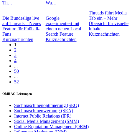
Th…
Wa…
Threads führt Media
Die Bundesliga live
Google
Tab ein – Mehr
auf Threads – Neues
experimentiert mit
Übersicht für visuelle
Feature für Fußball-
einem neuen Local
Inhalte
Fans
Search Feature
Kurznachrichten
Kurznachrichten
Kurznachrichten
1
2
3
4
...
50
...
52
OMB AG Leistungen
Suchmaschinenoptimierung (SEO)
Suchmaschinenwerbung (SEA)
Internet Public Relations (IPR)
Social Media Management (SMM)
Online Reputation Management (ORM)
Influencer Marketing (INM)