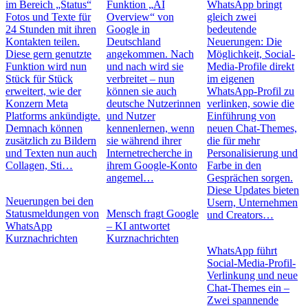
im Bereich „Status“
Funktion „AI
WhatsApp bringt
Fotos und Texte für
Overview“ von
gleich zwei
24 Stunden mit ihren
Google in
bedeutende
Kontakten teilen.
Deutschland
Neuerungen: Die
Diese gern genutzte
angekommen. Nach
Möglichkeit, Social-
Funktion wird nun
und nach wird sie
Media-Profile direkt
Stück für Stück
verbreitet – nun
im eigenen
erweitert, wie der
können sie auch
WhatsApp-Profil zu
Konzern Meta
deutsche Nutzerinnen
verlinken, sowie die
Platforms ankündigte.
und Nutzer
Einführung von
Demnach können
kennenlernen, wenn
neuen Chat-Themes,
zusätzlich zu Bildern
sie während ihrer
die für mehr
und Texten nun auch
Internetrecherche in
Personalisierung und
Collagen, Sti…
ihrem Google-Konto
Farbe in den
angemel…
Gesprächen sorgen.
Diese Updates bieten
Neuerungen bei den
Usern, Unternehmen
Statusmeldungen von
Mensch fragt Google
und Creators…
WhatsApp
– KI antwortet
Kurznachrichten
Kurznachrichten
WhatsApp führt
Social-Media-Profil-
Verlinkung und neue
Chat-Themes ein –
Zwei spannende