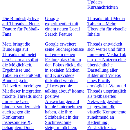
Updates
Kurznachrichten
Die Bundesliga live
Google
Threads führt Media
auf Threads – Neues
experimentiert mit
Tab ein – Mehr
Feature für Fußball-
einem neuen Local
Übersicht für visuelle
Fans
Search Feature
Inhalte
Meta bringt die
Google erweitert
Threads entwickelt
Bundeliga auf
seine Suchergebnisse
sich weiter und führt
Threads und bietet
mit einem neuen
nun einen Media Tab
den Usern ab sofort
Feature, das Orte in
ein, der Nutzern eine
die Möglichkeit,
den Fokus rückt, die
übersichtliche
Ergebnisse und
in sozialen Medien
Darstellung aller
Tabellen der Fußball-
und Kurzvideos
Bilder und Videos
Bundesliga in
diskutiert werden.
eines Profils
Echtzeit zu verfolgen.
„Places people
ermöglicht. Während
Mit dieser Integration
talking about“ könnte
Threads ursprünglich
möchte Threads nicht
positive
als textbasiertes
nur seine User
Auswirkungen auf
Netzwerk gestartet
binden, sondern sich
lokale Unternehmen
ist, gewinnt die
auch gegen die
haben, die ihre
visuelle Komponente
Konkurrenz,
Sichtbarkeit in der
zunehmend an
insbesondere X,
Suchmaschine
Bedeutung.
behaupten. Doch
steigern möchten.
Zusätzlich zu…