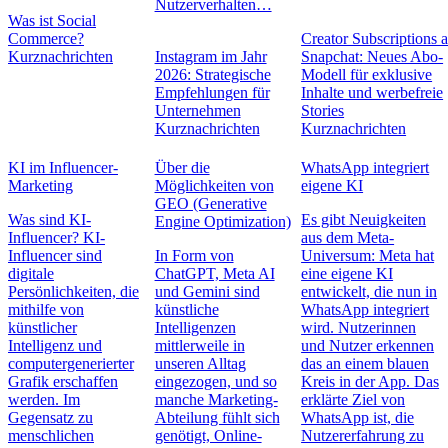
Nutzerverhalten…
Was ist Social
Commerce?
Creator Subscriptions 
Kurznachrichten
Instagram im Jahr
Snapchat: Neues Abo-
2026: Strategische
Modell für exklusive
Empfehlungen für
Inhalte und werbefreie
Unternehmen
Stories
Kurznachrichten
Kurznachrichten
KI im Influencer-
Über die
WhatsApp integriert
Marketing
Möglichkeiten von
eigene KI
GEO (Generative
Was sind KI-
Es gibt Neuigkeiten
Engine Optimization)
Influencer? KI-
aus dem Meta-
Influencer sind
In Form von
Universum: Meta hat
digitale
ChatGPT, Meta AI
eine eigene KI
Persönlichkeiten, die
und Gemini sind
entwickelt, die nun in
mithilfe von
künstliche
WhatsApp integriert
künstlicher
Intelligenzen
wird. Nutzerinnen
Intelligenz und
mittlerweile in
und Nutzer erkennen
computergenerierter
unseren Alltag
das an einem blauen
Grafik erschaffen
eingezogen, und so
Kreis in der App. Das
werden. Im
manche Marketing-
erklärte Ziel von
Gegensatz zu
Abteilung fühlt sich
WhatsApp ist, die
menschlichen
genötigt, Online-
Nutzererfahrung zu