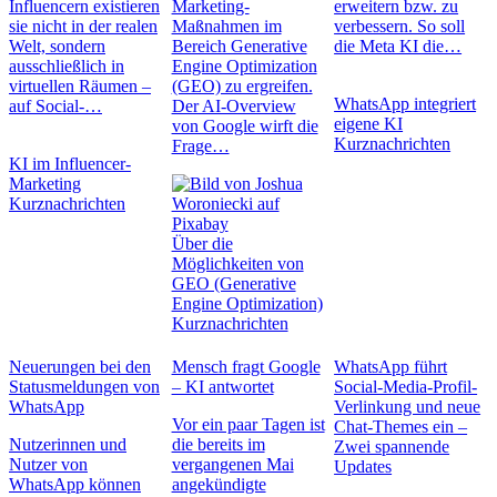
Influencern existieren
Marketing-
erweitern bzw. zu
sie nicht in der realen
Maßnahmen im
verbessern. So soll
Welt, sondern
Bereich Generative
die Meta KI die…
ausschließlich in
Engine Optimization
virtuellen Räumen –
(GEO) zu ergreifen.
WhatsApp integriert
auf Social-…
Der AI-Overview
eigene KI
von Google wirft die
Kurznachrichten
Frage…
KI im Influencer-
Marketing
Kurznachrichten
Über die
Möglichkeiten von
GEO (Generative
Engine Optimization)
Kurznachrichten
Neuerungen bei den
Mensch fragt Google
WhatsApp führt
Statusmeldungen von
– KI antwortet
Social-Media-Profil-
WhatsApp
Verlinkung und neue
Vor ein paar Tagen ist
Chat-Themes ein –
Nutzerinnen und
die bereits im
Zwei spannende
Nutzer von
vergangenen Mai
Updates
WhatsApp können
angekündigte