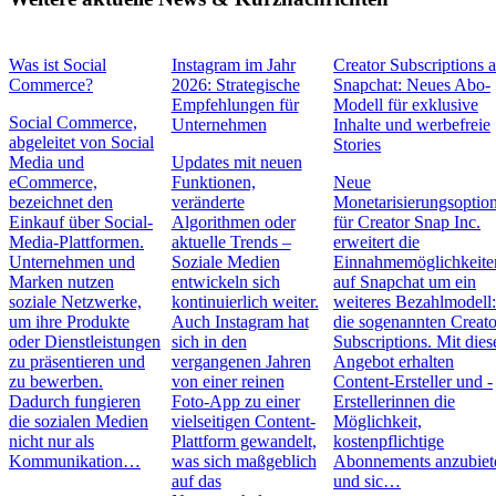
Was ist Social
Instagram im Jahr
Creator Subscriptions 
Commerce?
2026: Strategische
Snapchat: Neues Abo-
Empfehlungen für
Modell für exklusive
Social Commerce,
Unternehmen
Inhalte und werbefreie
abgeleitet von Social
Stories
Media und
Updates mit neuen
eCommerce,
Funktionen,
Neue
bezeichnet den
veränderte
Monetarisierungsoptio
Einkauf über Social-
Algorithmen oder
für Creator Snap Inc.
Media-Plattformen.
aktuelle Trends –
erweitert die
Unternehmen und
Soziale Medien
Einnahmemöglichkeite
Marken nutzen
entwickeln sich
auf Snapchat um ein
soziale Netzwerke,
kontinuierlich weiter.
weiteres Bezahlmodell
um ihre Produkte
Auch Instagram hat
die sogenannten Creato
oder Dienstleistungen
sich in den
Subscriptions. Mit die
zu präsentieren und
vergangenen Jahren
Angebot erhalten
zu bewerben.
von einer reinen
Content-Ersteller und -
Dadurch fungieren
Foto-App zu einer
Erstellerinnen die
die sozialen Medien
vielseitigen Content-
Möglichkeit,
nicht nur als
Plattform gewandelt,
kostenpflichtige
Kommunikation…
was sich maßgeblich
Abonnements anzubiet
auf das
und sic…