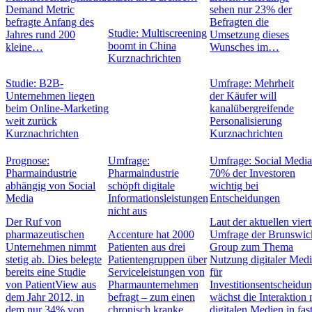
Demand Metric
sehen nur 23% der
befragte Anfang des
Befragten die
Studie: Multiscreening
Jahres rund 200
Umsetzung dieses
boomt in China
kleine…
Wunsches im…
Kurznachrichten
Studie: B2B-
Umfrage: Mehrheit
Unternehmen liegen
der Käufer will
beim Online-Marketing
kanalübergreifende
weit zurück
Personalisierung
Kurznachrichten
Kurznachrichten
Prognose:
Umfrage:
Umfrage: Social Media
Pharmaindustrie
Pharmaindustrie
70% der Investoren
abhängig von Social
schöpft digitale
wichtig bei
Media
Informationsleistungen
Entscheidungen
nicht aus
Der Ruf von
Laut der aktuellen vier
pharmazeutischen
Accenture hat 2000
Umfrage der Brunswic
Unternehmen nimmt
Patienten aus drei
Group zum Thema
stetig ab. Dies belegte
Patientengruppen über
Nutzung digitaler Med
bereits eine Studie
Serviceleistungen von
für
von PatientView aus
Pharmaunternehmen
Investitionsentscheidu
dem Jahr 2012, in
befragt – zum einen
wächst die Interaktion 
dem nur 34% von
chronisch kranke
digitalen Medien in fas