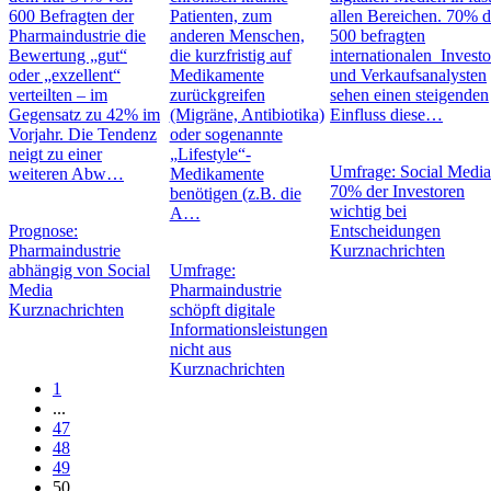
600 Befragten der
Patienten, zum
allen Bereichen. 70% d
Pharmaindustrie die
anderen Menschen,
500 befragten
Bewertung „gut“
die kurzfristig auf
internationalen Invest
oder „exzellent“
Medikamente
und Verkaufsanalysten
verteilten – im
zurückgreifen
sehen einen steigenden
Gegensatz zu 42% im
(Migräne, Antibiotika)
Einfluss diese…
Vorjahr. Die Tendenz
oder sogenannte
neigt zu einer
„Lifestyle“-
Umfrage: Social Media
weiteren Abw…
Medikamente
70% der Investoren
benötigen (z.B. die
wichtig bei
A…
Prognose:
Entscheidungen
Pharmaindustrie
Kurznachrichten
abhängig von Social
Umfrage:
Media
Pharmaindustrie
Kurznachrichten
schöpft digitale
Informationsleistungen
nicht aus
Kurznachrichten
1
...
47
48
49
50