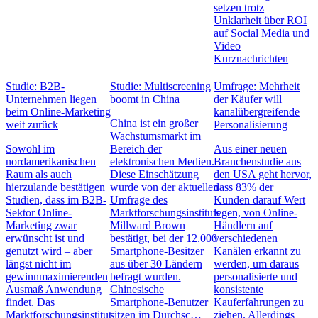
setzen trotz
Unklarheit über ROI
auf Social Media und
Video
Kurznachrichten
Studie: B2B-
Studie: Multiscreening
Umfrage: Mehrheit
Unternehmen liegen
boomt in China
der Käufer will
beim Online-Marketing
kanalübergreifende
China ist ein großer
weit zurück
Personalisierung
Wachstumsmarkt im
Sowohl im
Bereich der
Aus einer neuen
nordamerikanischen
elektronischen Medien.
Branchenstudie aus
Raum als auch
Diese Einschätzung
den USA geht hervor,
hierzulande bestätigen
wurde von der aktuellen
dass 83% der
Studien, dass im B2B-
Umfrage des
Kunden darauf Wert
Sektor Online-
Marktforschungsinstituts
legen, von Online-
Marketing zwar
Millward Brown
Händlern auf
erwünscht ist und
bestätigt, bei der 12.000
verschiedenen
genutzt wird – aber
Smartphone-Besitzer
Kanälen erkannt zu
längst nicht im
aus über 30 Ländern
werden, um daraus
gewinnmaximierenden
befragt wurden.
personalisierte und
Ausmaß Anwendung
Chinesische
konsistente
findet. Das
Smartphone-Benutzer
Kauferfahrungen zu
Marktforschungsinstitut
sitzen im Durchsc…
ziehen. Allerdings