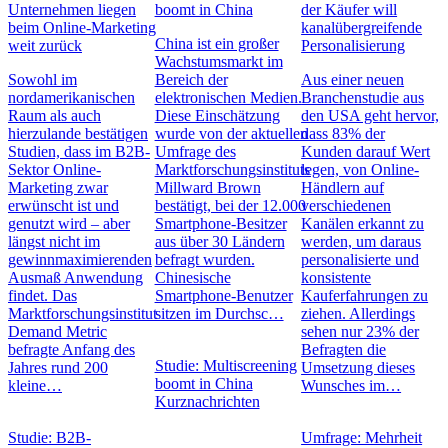
Unternehmen liegen
boomt in China
der Käufer will
beim Online-Marketing
kanalübergreifende
China ist ein großer
weit zurück
Personalisierung
Wachstumsmarkt im
Sowohl im
Bereich der
Aus einer neuen
nordamerikanischen
elektronischen Medien.
Branchenstudie aus
Raum als auch
Diese Einschätzung
den USA geht hervor,
hierzulande bestätigen
wurde von der aktuellen
dass 83% der
Studien, dass im B2B-
Umfrage des
Kunden darauf Wert
Sektor Online-
Marktforschungsinstituts
legen, von Online-
Marketing zwar
Millward Brown
Händlern auf
erwünscht ist und
bestätigt, bei der 12.000
verschiedenen
genutzt wird – aber
Smartphone-Besitzer
Kanälen erkannt zu
längst nicht im
aus über 30 Ländern
werden, um daraus
gewinnmaximierenden
befragt wurden.
personalisierte und
Ausmaß Anwendung
Chinesische
konsistente
findet. Das
Smartphone-Benutzer
Kauferfahrungen zu
Marktforschungsinstitut
sitzen im Durchsc…
ziehen. Allerdings
Demand Metric
sehen nur 23% der
befragte Anfang des
Befragten die
Studie: Multiscreening
Jahres rund 200
Umsetzung dieses
boomt in China
kleine…
Wunsches im…
Kurznachrichten
Studie: B2B-
Umfrage: Mehrheit