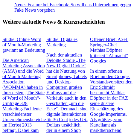
Neues Feature bei Facebook: So will das Unternehmen gegen
Fake News vorgehen
Weitere aktuelle News & Kurznachrichten
Studie: Online Word
Studie: Digitales
Offener Brief: Axel-
of Mouth-Marketing
Marketing
Springer-Chef
gewinnt an Bedeutung
Mathias Döpfner
Nach der aktuellen
kritisiert “Allmacht”
Die American
Deloitte-Studie „The
Googles
Marketing Association
New Digital Divide“
(AMA) und die Word
hat die Nutzung von
In einem offenen
of Mouth Marketing
Smartphones, Tablets
Brief an den Google-
Association
und Desktop
Vorstandsvorsitzenden
(WOMMA) haben in
Computern großen
Eric Schmidt
ihrer ersten „The State
Einfluss auf die
beschreibt Mathias
of Word of Mouth“-
Verkäufe auch in den
Döpfner in der FAZ
Umfrage 328
Geschäften „um die
seine düstere
Marketing-Fachleute
Ecke“. Demnach sind
Einschätzung des
verschiedenster
digitale Interaktionen
Google-Imperiums.
Unternehmensbereiche
für 36 Cent jedes US-
Als größtes, vom
im Herbst 2013
Dollars ursächlich,
Kartellamt als
befragt. Dabei kam
der in einem Shop
marktherrschend