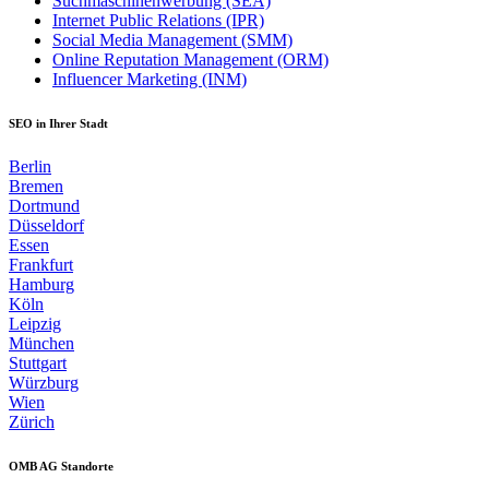
Suchmaschinenwerbung (SEA)
Internet Public Relations (IPR)
Social Media Management (SMM)
Online Reputation Management (ORM)
Influencer Marketing (INM)
SEO in Ihrer Stadt
Berlin
Bremen
Dortmund
Düsseldorf
Essen
Frankfurt
Hamburg
Köln
Leipzig
München
Stuttgart
Würzburg
Wien
Zürich
OMB AG Standorte