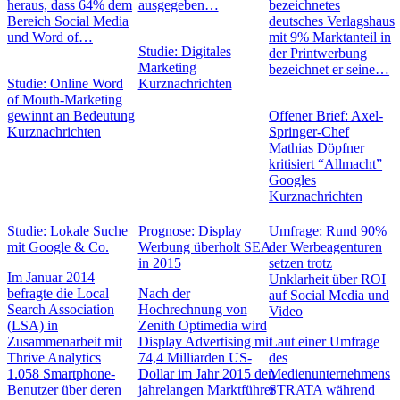
heraus, dass 64% dem
ausgegeben…
bezeichnetes
Bereich Social Media
deutsches Verlagshaus
und Word of…
mit 9% Marktanteil in
Studie: Digitales
der Printwerbung
Marketing
bezeichnet er seine…
Studie: Online Word
Kurznachrichten
of Mouth-Marketing
gewinnt an Bedeutung
Offener Brief: Axel-
Kurznachrichten
Springer-Chef
Mathias Döpfner
kritisiert “Allmacht”
Googles
Kurznachrichten
Studie: Lokale Suche
Prognose: Display
Umfrage: Rund 90%
mit Google & Co.
Werbung überholt SEA
der Werbeagenturen
in 2015
setzen trotz
Im Januar 2014
Unklarheit über ROI
befragte die Local
Nach der
auf Social Media und
Search Association
Hochrechnung von
Video
(LSA) in
Zenith Optimedia wird
Zusammenarbeit mit
Display Advertising mit
Laut einer Umfrage
Thrive Analytics
74,4 Milliarden US-
des
1.058 Smartphone-
Dollar im Jahr 2015 den
Medienunternehmens
Benutzer über deren
jahrelangen Marktführer
STRATA während