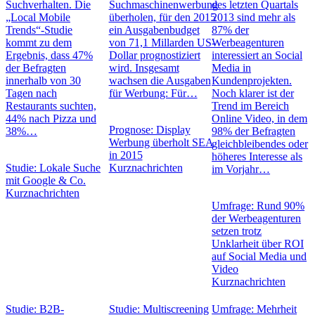
Suchverhalten. Die
Suchmaschinenwerbung
des letzten Quartals
„Local Mobile
überholen, für den 2015
2013 sind mehr als
Trends“-Studie
ein Ausgabenbudget
87% der
kommt zu dem
von 71,1 Millarden US-
Werbeagenturen
Ergebnis, dass 47%
Dollar prognostiziert
interessiert an Social
der Befragten
wird. Insgesamt
Media in
innerhalb von 30
wachsen die Ausgaben
Kundenprojekten.
Tagen nach
für Werbung: Für…
Noch klarer ist der
Restaurants suchten,
Trend im Bereich
44% nach Pizza und
Online Video, in dem
Prognose: Display
38%…
98% der Befragten
Werbung überholt SEA
gleichbleibendes oder
in 2015
höheres Interesse als
Studie: Lokale Suche
Kurznachrichten
im Vorjahr…
mit Google & Co.
Kurznachrichten
Umfrage: Rund 90%
der Werbeagenturen
setzen trotz
Unklarheit über ROI
auf Social Media und
Video
Kurznachrichten
Studie: B2B-
Studie: Multiscreening
Umfrage: Mehrheit