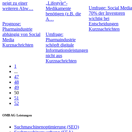
neigt zu einer
„Lifestyle“-
Umfrage: Social Media
weiteren Abw…
Medikamente
70% der Investoren
benötigen (z.B. die
wichtig bei
A…
Prognose:
Entscheidungen
Pharmaindustrie
Kurznachrichten
abhängig von Social
Umfrage:
Media
Pharmaindustrie
Kurznachrichten
schöpft digitale
Informationsleistungen
nicht aus
Kurznachrichten
1
...
47
48
49
50
51
52
OMB AG Leistungen
Suchmaschinenoptimierung (SEO)