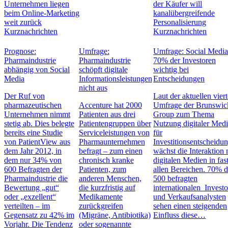
Unternehmen liegen
der Käufer will
beim Online-Marketing
kanalübergreifende
weit zurück
Personalisierung
Kurznachrichten
Kurznachrichten
Prognose:
Umfrage:
Umfrage: Social Media
Pharmaindustrie
Pharmaindustrie
70% der Investoren
abhängig von Social
schöpft digitale
wichtig bei
Media
Informationsleistungen
Entscheidungen
nicht aus
Der Ruf von
Laut der aktuellen vier
pharmazeutischen
Accenture hat 2000
Umfrage der Brunswic
Unternehmen nimmt
Patienten aus drei
Group zum Thema
stetig ab. Dies belegte
Patientengruppen über
Nutzung digitaler Med
bereits eine Studie
Serviceleistungen von
für
von PatientView aus
Pharmaunternehmen
Investitionsentscheidu
dem Jahr 2012, in
befragt – zum einen
wächst die Interaktion 
dem nur 34% von
chronisch kranke
digitalen Medien in fas
600 Befragten der
Patienten, zum
allen Bereichen. 70% d
Pharmaindustrie die
anderen Menschen,
500 befragten
Bewertung „gut“
die kurzfristig auf
internationalen Invest
oder „exzellent“
Medikamente
und Verkaufsanalysten
verteilten – im
zurückgreifen
sehen einen steigenden
Gegensatz zu 42% im
(Migräne, Antibiotika)
Einfluss diese…
Vorjahr. Die Tendenz
oder sogenannte