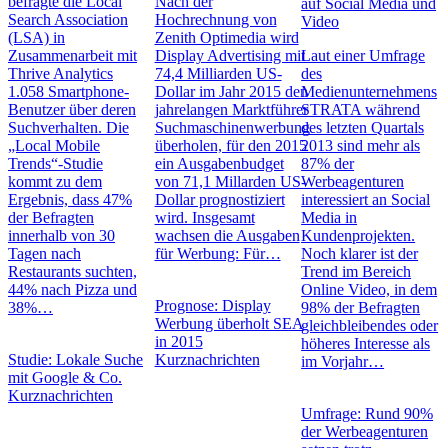
befragte die Local
Nach der
auf Social Media und
Search Association
Hochrechnung von
Video
(LSA) in
Zenith Optimedia wird
Zusammenarbeit mit
Display Advertising mit
Laut einer Umfrage
Thrive Analytics
74,4 Milliarden US-
des
1.058 Smartphone-
Dollar im Jahr 2015 den
Medienunternehmens
Benutzer über deren
jahrelangen Marktführer
STRATA während
Suchverhalten. Die
Suchmaschinenwerbung
des letzten Quartals
„Local Mobile
überholen, für den 2015
2013 sind mehr als
Trends“-Studie
ein Ausgabenbudget
87% der
kommt zu dem
von 71,1 Millarden US-
Werbeagenturen
Ergebnis, dass 47%
Dollar prognostiziert
interessiert an Social
der Befragten
wird. Insgesamt
Media in
innerhalb von 30
wachsen die Ausgaben
Kundenprojekten.
Tagen nach
für Werbung: Für…
Noch klarer ist der
Restaurants suchten,
Trend im Bereich
44% nach Pizza und
Online Video, in dem
Prognose: Display
38%…
98% der Befragten
Werbung überholt SEA
gleichbleibendes oder
in 2015
höheres Interesse als
Studie: Lokale Suche
Kurznachrichten
im Vorjahr…
mit Google & Co.
Kurznachrichten
Umfrage: Rund 90%
der Werbeagenturen