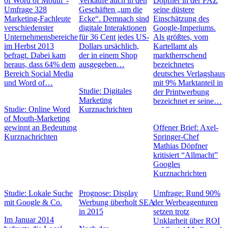
of Word of Mouth“-
Verkäufe auch in den
Döpfner in der FAZ
Umfrage 328
Geschäften „um die
seine düstere
Marketing-Fachleute
Ecke“. Demnach sind
Einschätzung des
verschiedenster
digitale Interaktionen
Google-Imperiums.
Unternehmensbereiche
für 36 Cent jedes US-
Als größtes, vom
im Herbst 2013
Dollars ursächlich,
Kartellamt als
befragt. Dabei kam
der in einem Shop
marktherrschend
heraus, dass 64% dem
ausgegeben…
bezeichnetes
Bereich Social Media
deutsches Verlagshaus
und Word of…
mit 9% Marktanteil in
Studie: Digitales
der Printwerbung
Marketing
bezeichnet er seine…
Studie: Online Word
Kurznachrichten
of Mouth-Marketing
gewinnt an Bedeutung
Offener Brief: Axel-
Kurznachrichten
Springer-Chef
Mathias Döpfner
kritisiert “Allmacht”
Googles
Kurznachrichten
Studie: Lokale Suche
Prognose: Display
Umfrage: Rund 90%
mit Google & Co.
Werbung überholt SEA
der Werbeagenturen
in 2015
setzen trotz
Im Januar 2014
Unklarheit über ROI