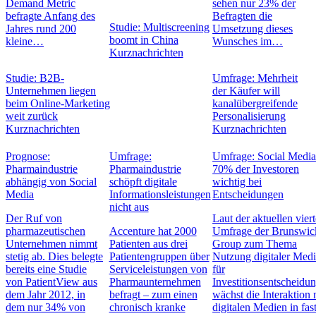
Demand Metric
sehen nur 23% der
befragte Anfang des
Befragten die
Studie: Multiscreening
Jahres rund 200
Umsetzung dieses
boomt in China
kleine…
Wunsches im…
Kurznachrichten
Studie: B2B-
Umfrage: Mehrheit
Unternehmen liegen
der Käufer will
beim Online-Marketing
kanalübergreifende
weit zurück
Personalisierung
Kurznachrichten
Kurznachrichten
Prognose:
Umfrage:
Umfrage: Social Media
Pharmaindustrie
Pharmaindustrie
70% der Investoren
abhängig von Social
schöpft digitale
wichtig bei
Media
Informationsleistungen
Entscheidungen
nicht aus
Der Ruf von
Laut der aktuellen vier
pharmazeutischen
Accenture hat 2000
Umfrage der Brunswic
Unternehmen nimmt
Patienten aus drei
Group zum Thema
stetig ab. Dies belegte
Patientengruppen über
Nutzung digitaler Med
bereits eine Studie
Serviceleistungen von
für
von PatientView aus
Pharmaunternehmen
Investitionsentscheidu
dem Jahr 2012, in
befragt – zum einen
wächst die Interaktion 
dem nur 34% von
chronisch kranke
digitalen Medien in fas