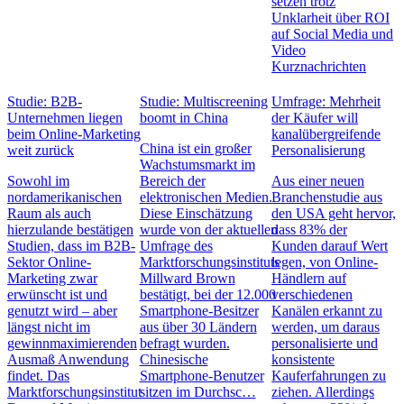
setzen trotz
Unklarheit über ROI
auf Social Media und
Video
Kurznachrichten
Studie: B2B-
Studie: Multiscreening
Umfrage: Mehrheit
Unternehmen liegen
boomt in China
der Käufer will
beim Online-Marketing
kanalübergreifende
China ist ein großer
weit zurück
Personalisierung
Wachstumsmarkt im
Sowohl im
Bereich der
Aus einer neuen
nordamerikanischen
elektronischen Medien.
Branchenstudie aus
Raum als auch
Diese Einschätzung
den USA geht hervor,
hierzulande bestätigen
wurde von der aktuellen
dass 83% der
Studien, dass im B2B-
Umfrage des
Kunden darauf Wert
Sektor Online-
Marktforschungsinstituts
legen, von Online-
Marketing zwar
Millward Brown
Händlern auf
erwünscht ist und
bestätigt, bei der 12.000
verschiedenen
genutzt wird – aber
Smartphone-Besitzer
Kanälen erkannt zu
längst nicht im
aus über 30 Ländern
werden, um daraus
gewinnmaximierenden
befragt wurden.
personalisierte und
Ausmaß Anwendung
Chinesische
konsistente
findet. Das
Smartphone-Benutzer
Kauferfahrungen zu
Marktforschungsinstitut
sitzen im Durchsc…
ziehen. Allerdings