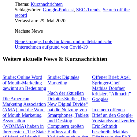
Thema:
Kurznachrichten
Schlagwörter:
Google-Podcast
,
SEO-Trends
,
Search off the
record
Verfasst am: 29. Mai 2020
Nächste News
Neue Google-Tools für klein- und mittelständische
Unternehmen aufgrund von Covid-19
Weitere aktuelle News & Kurznachrichten
Studie: Online Word
Studie: Digitales
Offener Brief: Axel-
of Mouth-Marketing
Marketing
Springer-Chef
gewinnt an Bedeutung
Mathias Döpfner
Nach der aktuellen
kritisiert “Allmacht”
Die American
Deloitte-Studie „The
Googles
Marketing Association
New Digital Divide“
(AMA) und die Word
hat die Nutzung von
In einem offenen
of Mouth Marketing
Smartphones, Tablets
Brief an den Google-
Association
und Desktop
Vorstandsvorsitzenden
(WOMMA) haben in
Computern großen
Eric Schmidt
ihrer ersten „The State
Einfluss auf die
beschreibt Mathias